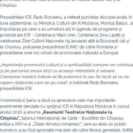
Chișinău.
Președintele ICR, Radu Boroianu, a reiterat punctele discuției avute, în
luna septembrie, cu Ministrul Culturii din R.Moldova, Monica Babuc, și
importanța pe care o au următorii ani în agenda de programe și
proiecte ale ICR - Centenarul Marii Uniri, Centenarul Dinu Lipatti și
celebrarea Zilei Culturii Naționale (15 ianuarie) atât la București cât și
la Chișinău, preluarea președinției EUNIC de către România și
prezentarea unei noi viziuni de promovare culturală a Europei.
„
Importanța promovării culturii și a spiritualității comune vor continua
și pe parcursul anului 2017 cu aceeași intensitate și valoare.
Coeziunea noastră trebuie să fie puternică în așa fel încât să nu ne
rupem rădăcinile care ne-au creat
", a subliniat Radu Boroianu,
președintele ICR.
Viceministrul Șarov a ținut să aprecieze cele mai importante
evenimente derulate cu sprijinul ICR în Republica Moldova în cursul
anului 2016 și anume
„Reuniunii Teatrelor Naționale la
Chişinău",
Salonul Internațional de Carte - Bookfest din Chișinău,
ediția a XXV-a și „Zilele filmului românesc", care au atras un public
numeros și au fost apreciate mai ales de către tânăra generație. Astfel