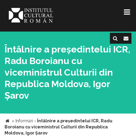
Întâlnire a președintelui ICR,
Radu Boroianu cu
viceministrul Culturii din
Republica Moldova, Igor
Șarov
»
Informări
›
Întâlnire a președintelui ICR, Radu
Boroianu cu viceministrul Culturii din Republica
Moldova, Igor Șarov