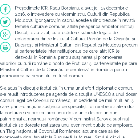
Președintele ICR, Radu Boroianu, a avut joi, 15 decembrie
2016, o întrevedere cu viceministrul Culturii din Republica
Moldova, Igor Șarov, în cadrul acesteia fiind trecute în revistă
temele culturale comune, aflate pe agenda ambelor instituții.
Discuțiile au vizat, cu precădere, subiecte legate de
colaborarea dintre Institutul Cultural Român de la Chișinău și
București și Ministerul Culturii din Republica Moldova precum
și parteneriatele interinstituționale pe care, atât ICR le
dezvoltă în România, pentru susținerea și promovarea
valorilor culturii române dincolo de Prut, dar și parteneriatele pe care
Ministerul Culturii de la Chișinău le derulează în România pentru
promovarea patrimoniului cultural comun.
S-a adus în discuție faptul că, în urma unui efort diplomatic comun,
s-a reușit introducerea pe agenda de discuții a UNESCO a unui dosar
comun legat de Covorul românesc, un deziderat de mai mulți ani și
care, printr-o acțiune susținută de specialiștii din ambele state a dus
la conturarea și prezentarea unui dosar unic despre un bun
patrimonial al neamului românesc. Viceministrul Șarov a subliniat
faptul că se dorește realizarea unui eveniment public de amploare,
un Târg Național al Covorului Românesc, acțiune care să fie
promovată simultan atât la București, la Muzeul Satului, cât și la