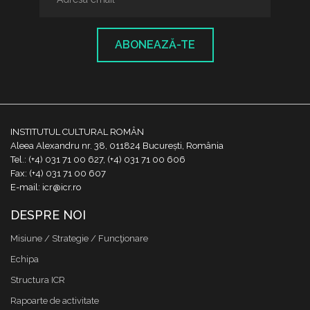
ABONEAZĂ-TE
INSTITUTUL CULTURAL ROMÂN
Aleea Alexandru nr. 38, 011824 București, România
Tel.: (+4) 031 71 00 627, (+4) 031 71 00 606
Fax: (+4) 031 71 00 607
E-mail: icr@icr.ro
DESPRE NOI
Misiune / Strategie / Funcţionare
Echipa
Structura ICR
Rapoarte de activitate