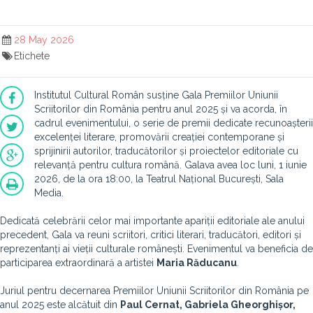
28 May 2026
Etichete
Institutul Cultural Român susține Gala Premiilor Uniunii
Scriitorilor din România pentru anul 2025 și va acorda, în
cadrul evenimentului, o serie de premii dedicate recunoașterii
excelenței literare, promovării creației contemporane și
sprijinirii autorilor, traducătorilor și proiectelor editoriale cu
relevanță pentru cultura română. Gala
va avea loc luni, 1 iunie
2026, de la ora 18:00, la Teatrul Național București, Sala
Media.
Dedicată celebrării celor mai importante apariții editoriale ale anului
precedent, Gala va reuni scriitori, critici literari, traducători, editori și
reprezentanți ai vieții culturale românești. Evenimentul va beneficia de
participarea extraordinară a artistei
Maria Răducanu
.
Juriul pentru decernarea Premiilor Uniunii Scriitorilor din România pe
anul 2025 este alcătuit din
Paul Cernat, Gabriela Gheorghișor,