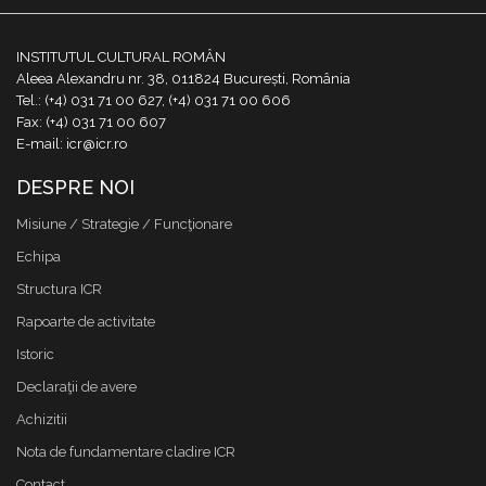
INSTITUTUL CULTURAL ROMÂN
Aleea Alexandru nr. 38, 011824 București, România
Tel.: (+4) 031 71 00 627, (+4) 031 71 00 606
Fax: (+4) 031 71 00 607
E-mail: icr@icr.ro
DESPRE NOI
Misiune / Strategie / Funcţionare
Echipa
Structura ICR
Rapoarte de activitate
Istoric
Declaraţii de avere
Achizitii
Nota de fundamentare cladire ICR
Contact