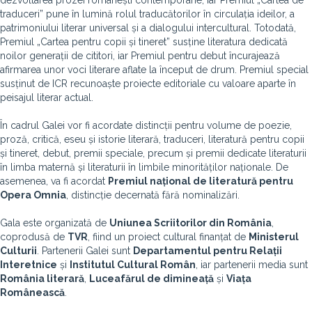
dezvoltarea prozei românești contemporane, iar Premiul „Cartea de
traduceri” pune în lumină rolul traducătorilor în circulația ideilor, a
patrimoniului literar universal și a dialogului intercultural. Totodată,
Premiul „Cartea pentru copii și tineret” susține literatura dedicată
noilor generații de cititori, iar Premiul pentru debut încurajează
afirmarea unor voci literare aflate la început de drum. Premiul special
susținut de ICR recunoaște proiecte editoriale cu valoare aparte în
peisajul literar actual.
În cadrul Galei vor fi acordate distincții pentru volume de poezie,
proză, critică, eseu și istorie literară, traduceri, literatură pentru copii
și tineret, debut, premii speciale, precum și premii dedicate literaturii
în limba maternă și literaturii în limbile minorităților naționale. De
asemenea, va fi acordat
Premiul național de literatură pentru
Opera Omnia
, distincție decernată fără nominalizări.
Gala este organizată de
Uniunea Scriitorilor din România
,
coprodusă de
TVR
, fiind un proiect cultural finanțat de
Ministerul
Culturii
. Partenerii Galei sunt
Departamentul pentru Relații
Interetnice
și
Institutul Cultural Român
, iar partenerii media sunt
România literară
,
Luceafărul de dimineață
și
Viața
Românească
.