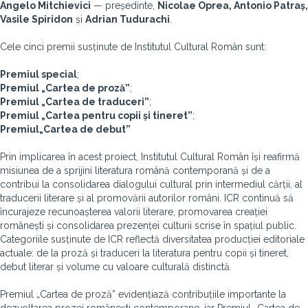
Angelo Mitchievici
— președinte,
Nicolae Oprea, Antonio Patraș,
Vasile Spiridon
și
Adrian Tudurachi
.
Cele cinci premii susținute de Institutul Cultural Român sunt:
Premiul special
;
Premiul „Cartea de proză”
;
Premiul „Cartea de traduceri”
;
Premiul „Cartea pentru copii și tineret”
;
Premiul
„Cartea de debut”
Prin implicarea în acest proiect, Institutul Cultural Român își reafirmă
misiunea de a sprijini literatura română contemporană și de a
contribui la consolidarea dialogului cultural prin intermediul cărții, al
traducerii literare și al promovării autorilor români. ICR continuă să
încurajeze recunoașterea valorii literare, promovarea creației
românești și consolidarea prezenței culturii scrise în spațiul public.
Categoriile susținute de ICR reflectă diversitatea producției editoriale
actuale: de la proză și traduceri la literatura pentru copii și tineret,
debut literar și volume cu valoare culturală distinctă.
Premiul „Cartea de proză” evidențiază contribuțiile importante la