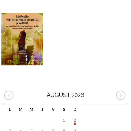
AUGUST 2026
L
M
M
J
V
S
D
1
2
3
4
5
6
7
8
9