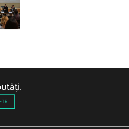
utăţi.
-TE