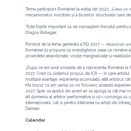
Tema participării României la ediția din 2027,
„Ceea ce n
mecanismelor invizibile și a tăcerilor structurale care
“Este foarte important să ne cunoaștem trecutul pentru a î
Dragoș Buhagiar.
Pornind de la tema generală a PQ 2027 —
Absences and
României își propune să investigheze ceea ce rămâne as
proiectele abandonate, vocile marginalizate și realitățile
„După ce am avut onoarea de a reprezenta România la PQ 
2027. Cred că sistemul propus de ICR — în care artistul 
multiple avantaje: experiența acumulată, atât artistică câ
Mă bucur că am șansa să-mi folosesc această experiență 
2027. Sper ca apelul din acest an să ajungă la cât mai mu
alt domeniu al artelor performative și să-i convingă să 
internațională, cât și pentru întâlnirea cu artiști din înt
Damian.
Calendar