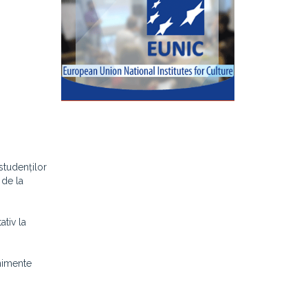
studenților
de la
;
ativ la
enimente