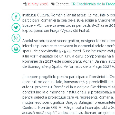
11 May 2026
Etichete
ICR
Cvadrienala de la Prag
Institutul Cultural Român a lansat astăzi, 11 mai, într-o 
participării României la cea de-a 16-a ediție a Cvadrie
Space – PQ), care va avea loc în perioada 8–17 iunie 2027,
Expozițional din Praga (Výstaviště Praha).
Apelul se adresează scenografilor, designerilor de decor ș
interdisciplinare care activează în domeniul artelor per
spațiu de aproximativ 5 × 5 × 5 metri. Sunt încurajate atât
iulie vor fi evaluate de un juriu a cărui componență va fi
României din 2027 este scenograful Adrian Damian, auto
de Scenografie și Spațiu Performativ de la Praga 2023 (
„Începem pregătirile pentru participarea României la C
construit pe continuitate, transparență și predictibilit
autorul proiectului României la o ediție a Cvadrienalei s
contribuind la o memorie instituțională și profesională 
pentru selecția proiectului care va reprezenta România
mulțumesc scenografilor Dragoș Buhagiar, președintele
Centrului Român OISTAT (Organizația Internațională a Scen
această nouă etapă.ˮ, a declarat Liviu Jicman, președinte