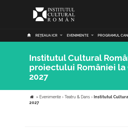
REŢEAUA ICR
EVENIMENTE
PROGRAMUL CAN
Institutul Cultural Rom
proiectului României la
2027
»
Evenimente
›
Teatru & Dans
›
Institutul Cultu
2027