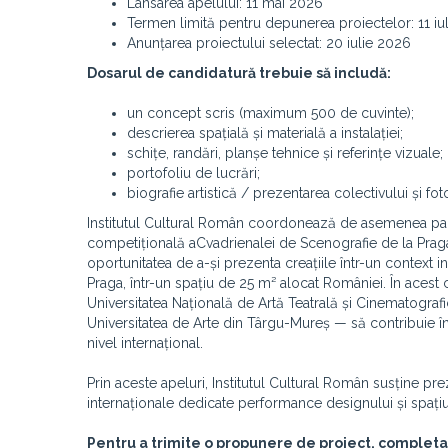
Lansarea apelului: 11 mai 2026
Termen limită pentru depunerea proiectelor: 11 iu
Anunțarea proiectului selectat: 20 iulie 2026
Dosarul de candidatură trebuie să includă:
un concept scris (maximum 500 de cuvinte);
descrierea spațială și materială a instalației;
schițe, randări, planșe tehnice și referințe vizuale;
portofoliu de lucrări;
biografie artistică / prezentarea colectivului și foto
Institutul Cultural Român coordonează de asemenea par
competițională aCvadrienalei de Scenografie de la Praga
oportunitatea de a-și prezenta creațiile într-un context i
Praga, într-un spațiu de 25 m² alocat României. În acest 
Universitatea Națională de Artă Teatrală și Cinematografic
Universitatea de Arte din Târgu-Mureș — să contribuie î
nivel internațional.
Prin aceste apeluri, Institutul Cultural Român susține p
internaționale dedicate performance designului și spați
Pentru a trimite o propunere de proiect, completa