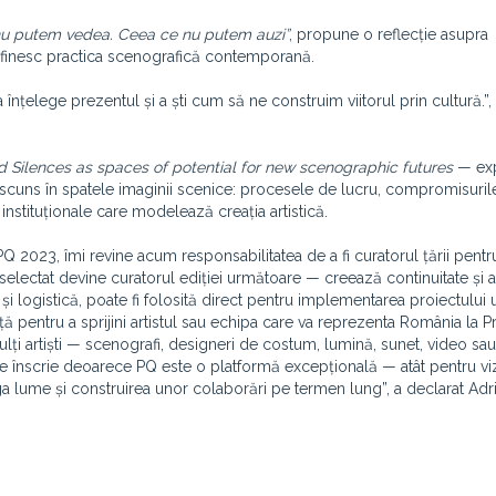
u putem vedea. Ceea ce nu putem auzi”
, propune o reflecție asupra
 definesc practica scenografică contemporană.
nțelege prezentul și a ști cum să ne construim viitorul prin cultură.”, 
 Silences as spaces of potential for new scenographic futures
— exp
cuns în spatele imaginii scenice: procesele de lucru, compromisuril
 instituționale care modelează creația artistică.
2023, îmi revine acum responsabilitatea de a fi curatorul țării pentru
selectat devine curatorul ediției următoare — creează continuitate și 
t și logistică, poate fi folosită direct pentru implementarea proiectului 
pentru a sprijini artistul sau echipa care va reprezenta România la P
lți artiști — scenografi, designeri de costum, lumină, sunet, video sau
se înscrie deoarece PQ este o platformă excepțională — atât pentru vizi
reaga lume și construirea unor colaborări pe termen lung”, a declarat Adr