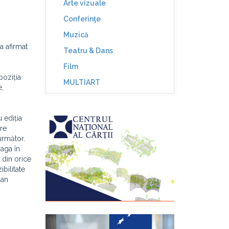
Arte vizuale
Conferinţe
Muzică
a afirmat
Teatru & Dans
Film
oziția
MULTIART
e,
 ediția
are
următor.
raga în
 din orice
bilitate
ian