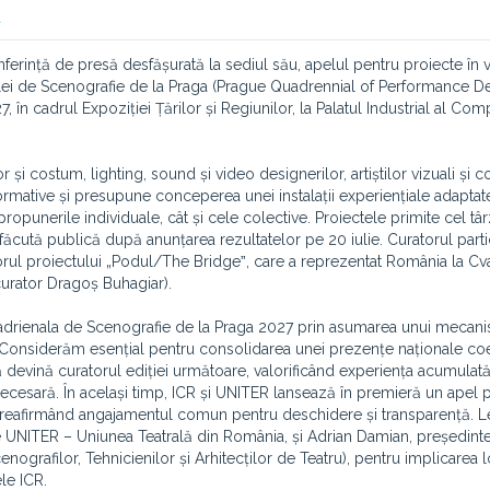
a
conferință de presă desfășurată la sediul său, apelul pentru proiecte în
nalei de Scenografie de la Praga (Prague Quadrennial of Performance D
 în cadrul Expoziției Țărilor și Regiunilor, la Palatul Industrial al Com
i costum, lighting, sound și video designerilor, artiștilor vizuali și c
formative și presupune conceperea unei instalații experiențiale adaptat
 propunerile individuale, cât și cele colective. Proiectele primite cel târ
 făcută publică după anunțarea rezultatelor pe 20 iulie. Curatorul partic
rul proiectului „Podul/The Bridgeˮ, care a reprezentat România la Cv
curator Dragoș Buhagiar).
vadrienala de Scenografie de la Praga 2027 prin asumarea unui mecan
ate. Considerăm esențial pentru consolidarea unei prezențe naționale co
ă devină curatorul ediției următoare, valorificând experiența acumulată
necesară. În același timp, ICR și UNITER lansează în premieră un apel 
, reafirmând angajamentul comun pentru deschidere și transparență. L
 UNITER – Uniunea Teatrală din România, și Adrian Damian, președint
ografilor, Tehnicienilor și Arhitecților de Teatru), pentru implicarea l
le ICR.