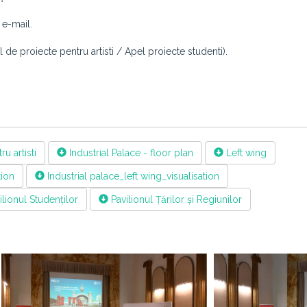
 e-mail.
e proiecte pentru artisti / Apel proiecte studenti).
u artisti
Industrial Palace - floor plan
Left wing
tion
Industrial palace_left wing_visualisation
lionul Studenților
Pavilionul Țărilor și Regiunilor