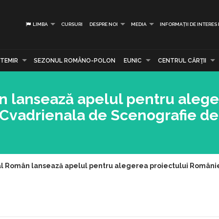
LIMBA
CURSURI
DESPRE NOI
MEDIA
INFORMAȚII DE INTERES
TEMIR
SEZONUL ROMÂNO-POLON
EUNIC
CENTRUL CĂRŢII
ân lansează apelul pentru aleg
 Cvadrienala de Scenografie de
ral Român lansează apelul pentru alegerea proiectului Români