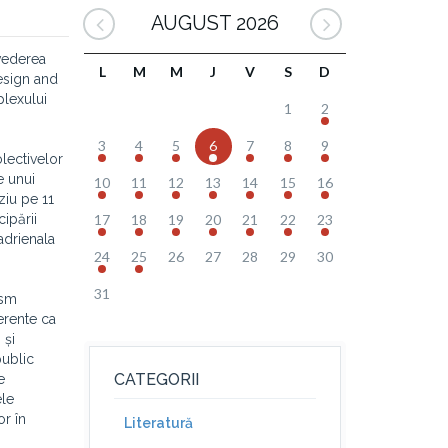
AUGUST 2026
 vederea
L
M
M
J
V
S
D
esign and
plexului
1
2
3
4
5
6
7
8
9
olectivelor
e unui
10
11
12
13
14
15
16
ziu pe 11
ipării
17
18
19
20
21
22
23
adrienala
24
25
26
27
28
29
30
31
ism
erente ca
 și
public
CATEGORII
e
ele
or în
Literatură