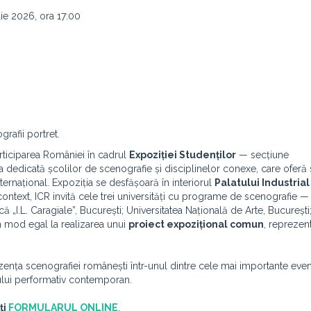
lie 2026, ora 17:00
grafii portret.
ticiparea României în cadrul
Expoziției Studenților
— secțiune
 dedicată școlilor de scenografie și disciplinelor conexe, care oferă 
nternațional. Expoziția se desfășoară în interiorul
Palatului Industrial
context, ICR invită cele trei universități cu programe de scenografie —
ă „I.L. Caragiale”, București; Universitatea Națională de Arte, București
n mod egal la realizarea unui
proiect expozițional comun
, reprezent
rezența scenografiei românești într-unul dintre cele mai importante ev
ului performativ contemporan.
ți
FORMULARUL ONLINE
.