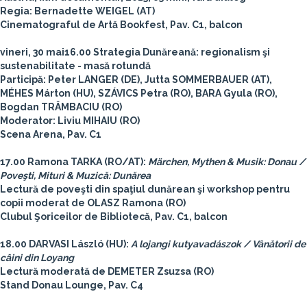
Regia: Bernadette WEIGEL (AT)
Cinematograful de Artă Bookfest, Pav. C1, balcon
vineri, 30 mai
16.00 Strategia Dunăreană: regionalism şi
sustenabilitate - masă rotundă
Participă: Peter LANGER (DE), Jutta SOMMERBAUER (AT),
MÉHES Márton (HU), SZÁVICS Petra (RO), BARA Gyula (RO),
Bogdan TRÂMBACIU (RO)
Moderator: Liviu MIHAIU (RO)
Scena Arena, Pav. C1
17.00 Ramona TARKA (RO/AT):
Märchen, Mythen & Musik: Donau /
Poveşti, Mituri & Muzică: Dunărea
Lectură de poveşti din spaţiul dunărean şi workshop pentru
copii moderat de OLASZ Ramona (RO)
Clubul Şoriceilor de Bibliotecă, Pav. C1, balcon
18.00 DARVASI László (HU):
A lojangi kutyavadászok / Vânătorii de
câini din Loyang
Lectură moderată de DEMETER Zsuzsa (RO)
Stand Donau Lounge, Pav. C4