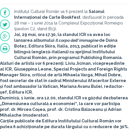
Institutul Cultural Român va fi prezent la
Salonul
Internațional de Carte Bookfest
, desfășurat în perioada
28 mai – 1 iunie 2014 la Complexul Expozițional Romexpo
(pavilon C2, stand B13).
Joi, 29 mai, ora 17.30, la standul ICR va avea loc
lansarea albumului
Il corpo dell’ immagine
de
Doina
Botez
, Editura Skira, Italia, 2013, publicat în ediție
bilingvă (engleză-italiană) cu sprijinul Institutului
Cultural Român, prin programul Publishing Romania.
Alături de artistă vor fi prezenți: Liviu Jicman, vicepreședinte
al ICR, Giuseppina Leone, Special Projects and Foreign Rights
Manager Skira, criticul de artă Mihaela Varga, Mihail Dobre,
fost secretar de stat în cadrul Ministerului Afacerilor Externe
și fost ambasador la Vatican, Mariana Avanu Bulei, redactor-
șef, Editura ICR.
Duminică, 1 iunie, ora 12.00, standul ICR va găzdui dezbaterea
„
Dimensiunea culturală a economiei
“, la care vor participa
prof. dr. Mircea Coșea, prof. dr. Cristina Bălăceanu și Adrian
Mihalache (moderator).
Cărțile publicate de Editura Institutului Cultural Român vor
putea fi achiziționate pe durata târgului cu o
reducere de 30%
.