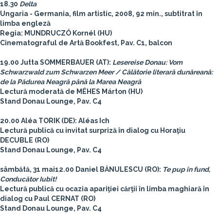
18.30
Delta
Ungaria - Germania, film artistic, 2008, 92 min., subtitrat în
limba engleză
Regia: MUNDRUCZÓ Kornél (HU)
Cinematograful de Artă Bookfest, Pav. C1, balcon
19.00 Jutta SOMMERBAUER (AT):
Lesereise Donau: Vom
Schwarzwald zum Schwarzen Meer / Călătorie literară dunăreană:
de la Pădurea Neagră până la Marea Neagră
Lectură moderată de MÉHES Márton (HU)
Stand Donau Lounge, Pav. C4
20.00 Aléa TORIK (DE): Aléas Ich
Lectură publică cu invitat surpriză în dialog cu Horaţiu
DECUBLE (RO)
Stand Donau Lounge, Pav. C4
sâmbătă, 31 mai
12.00 Daniel BĂNULESCU (RO):
Te pup în fund,
Conducător Iubit!
Lectură publică cu ocazia apariţiei cărţii în limba maghiară în
dialog cu Paul CERNAT (RO)
Stand Donau Lounge, Pav. C4