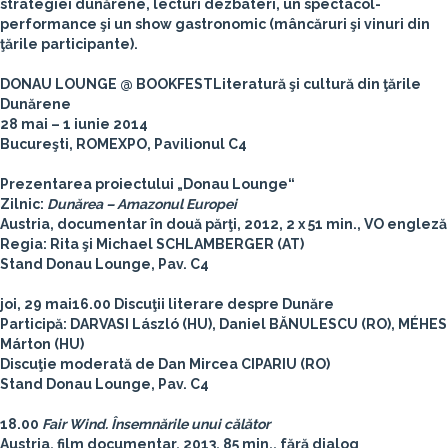
strategiei dunărene, lecturi dezbateri, un spectacol-
performance şi un show gastronomic (mâncăruri şi vinuri din
ţările participante).
DONAU LOUNGE @ BOOKFEST
Literatură şi cultură din ţările
Dunărene
28 mai – 1 iunie 2014
Bucureşti, ROMEXPO, Pavilionul C4
Prezentarea proiectului „Donau Lounge“
Zilnic:
Dunărea – Amazonul Europei
Austria, documentar în două părţi, 2012, 2 x 51 min., VO engleză
Regia: Rita şi Michael SCHLAMBERGER (AT)
Stand Donau Lounge, Pav. C4
joi, 29 mai
16.00 Discuţii literare despre Dunăre
Participă: DARVASI László (HU), Daniel BĂNULESCU (RO), MÉHES
Márton (HU)
Discuţie moderată de Dan Mircea CIPARIU (RO)
Stand Donau Lounge, Pav. C4
18.00
Fair Wind. Însemnările unui călător
Austria, film documentar, 2013, 85 min., fără dialog