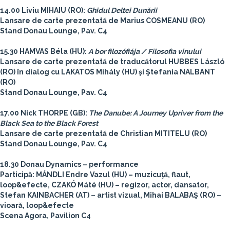
14.00 Liviu MIHAIU (RO):
Ghidul Deltei Dunării
Lansare de carte prezentată de Marius COSMEANU (RO)
Stand Donau Lounge, Pav. C4
15.30 HAMVAS Béla (HU):
A bor filozófiája / Filosofia vinului
Lansare de carte prezentată de traducătorul HUBBES László
(RO) în dialog cu LAKATOS Mihály (HU) şi Ştefania NALBANT
(RO)
Stand Donau Lounge, Pav. C4
17.00 Nick THORPE (GB):
The Danube: A Journey Upriver from the
Black Sea to the Black Forest
Lansare de carte prezentată de Christian MITITELU (RO)
Stand Donau Lounge, Pav. C4
18.30 Donau Dynamics – performance
Participă: MÁNDLI Endre Vazul (HU) – muzicuţă, flaut,
loop&efecte, CZAKÓ Máté (HU) – regizor, actor, dansator,
Stefan KAINBACHER (AT) – artist vizual, Mihai BALABAŞ (RO) –
vioară, loop&efecte
Scena Agora, Pavilion C4