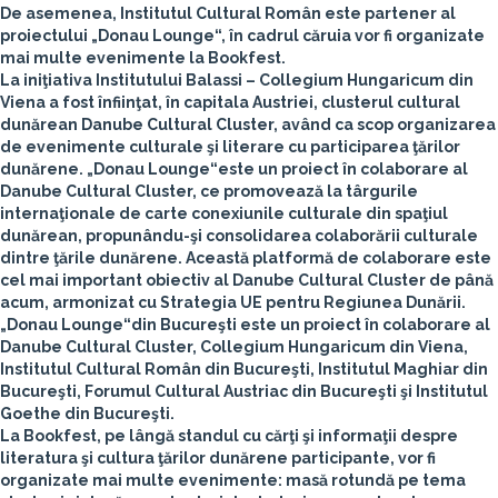
De asemenea, Institutul Cultural Român este partener al
proiectului „
Donau Lounge
“, în cadrul căruia vor fi organizate
mai multe evenimente la Bookfest.
La iniţiativa Institutului Balassi – Collegium Hungaricum din
Viena a fost înfiinţat, în capitala Austriei, clusterul cultural
dunărean
Danube Cultural Cluster
, având ca scop organizarea
de evenimente culturale şi literare cu participarea ţărilor
dunărene. „
Donau Lounge
“este un proiect în colaborare al
Danube Cultural Cluster, ce promovează la târgurile
internaţionale de carte conexiunile culturale din spaţiul
dunărean, propunându-şi consolidarea colaborării culturale
dintre ţările dunărene. Această platformă de colaborare este
cel mai important obiectiv al Danube Cultural Cluster de până
acum, armonizat cu Strategia UE pentru Regiunea Dunării.
„Donau Lounge“din Bucureşti este un proiect în colaborare al
Danube Cultural Cluster, Collegium Hungaricum din Viena,
Institutul Cultural Român din Bucureşti, Institutul Maghiar din
Bucureşti, Forumul Cultural Austriac din Bucureşti şi Institutul
Goethe din Bucureşti.
La Bookfest, pe lângă standul cu cărţi şi informaţii despre
literatura şi cultura ţărilor dunărene participante, vor fi
organizate mai multe evenimente: masă rotundă pe tema