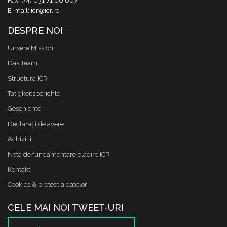
Fax: (+4) 031 71 00 607
E-mail: icr@icr.ro
DESPRE NOI
Unsere Mission
Das Team
Structura ICR
Tätigkeitsberichte
Geschichte
Declaraţii de avere
Achizitii
Nota de fundamentare cladire ICR
Kontakt
Cookies & protectia datelor
CELE MAI NOI TWEET-URI