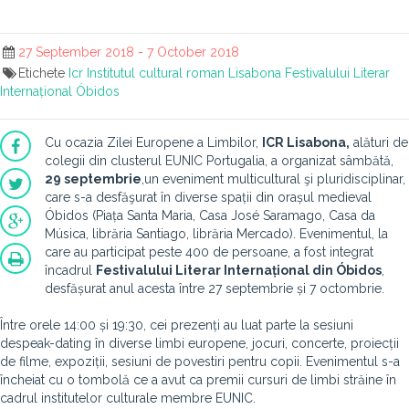
27 September 2018 - 7 October 2018
Etichete
Icr
Institutul cultural roman
Lisabona
Festivalului Literar
Internațional
Óbidos
Cu ocazia Zilei Europene a Limbilor,
ICR Lisabona,
alături de
colegii din clusterul EUNIC Portugalia, a organizat sâmbătă,
29 septembrie
,un eveniment multicultural şi pluridisciplinar,
care s-a desfăşurat în diverse spații din orașul medieval
Óbidos (Piața Santa Maria, Casa José Saramago, Casa da
Música, librăria Santiago, librăria Mercado). Evenimentul, la
care au participat peste 400 de persoane, a fost integrat
încadrul
Festivalului Literar Internațional din Óbidos
,
desfășurat anul acesta între 27 septembrie și 7 octombrie.
Între orele 14:00 și 19:30, cei prezenți au luat parte la sesiuni
despeak-dating în diverse limbi europene, jocuri, concerte, proiecții
de filme, expoziții, sesiuni de povestiri pentru copii. Evenimentul s-a
încheiat cu o tombolă ce a avut ca premii cursuri de limbi străine în
cadrul institutelor culturale membre EUNIC.