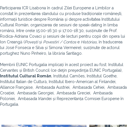
Participarea ICR Lisabona în cadrul Zilei Europene a Limbilor a
constat în prezentarea standului cu produse tradiționale românești,
informații turistice despre România și despre activitatea Institutului
Cultural Român, organizarea de sesiuni de speak-dating în limba
română, între orele 15:00-16:30 și 17:00-18:30, susținute de Prof.
Rodica-Adriana Covaci și sesiuni de lecturi pentru copii din opera lui
Ion Creangă (
Povești
și
Povestiri / Contos
e
Histórias
, în traducerea
lui José Fonseca e Silva și Simona Vermeire), susținute de actorul
portughez Nuno Pinheiro, la librăria Santiago.
Membrii EUNIC Portugalia implicați în acest proiect au fost: Institutul
Cervantes și British Council (ce deţin preşedinţia EUNIC Portugalia),
Institutul Cultural Român
, Institutul Camões, Institutul Goethe,
Institutul Italian de Cultură, Institutul Ibero-American al Finlandei,
Alliance Française, Ambasada Austriei, Ambasada Cehiei, Ambasada
Croației, Ambasada Georgiei, Ambasada Greciei, Ambasada
Poloniei, Ambasada Irlandei și Reprezentanța Comisiei Europene în
Portugalia.