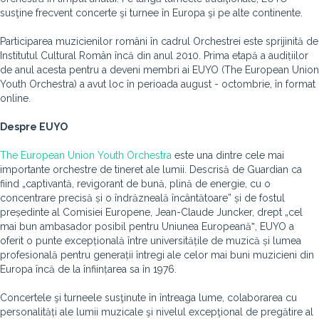
susţine frecvent concerte şi turnee în Europa şi pe alte continente.
Participarea muzicienilor români în cadrul Orchestrei este sprijinită de
Institutul Cultural Român încă din anul 2010. Prima etapă a audițiilor
de anul acesta pentru a deveni membri ai EUYO (The European Union
Youth Orchestra) a avut loc în perioada august - octombrie, în format
online.
Despre EUYO
The European Union Youth Orchestra
este una dintre cele mai
importante orchestre de tineret ale lumii. Descrisă de Guardian ca
fiind „captivantă, revigorant de bună, plină de energie, cu o
concentrare precisă și o îndrăzneală încântătoare” și de fostul
președinte al Comisiei Europene, Jean-Claude Juncker, drept „cel
mai bun ambasador posibil pentru Uniunea Europeanăˮ, EUYO a
oferit o punte excepțională între universitățile de muzică și lumea
profesională pentru generații întregi ale celor mai buni muzicieni din
Europa încă de la înființarea sa în 1976.
Concertele şi turneele susţinute în întreaga lume, colaborarea cu
personalități ale lumii muzicale şi nivelul excepţional de pregătire al