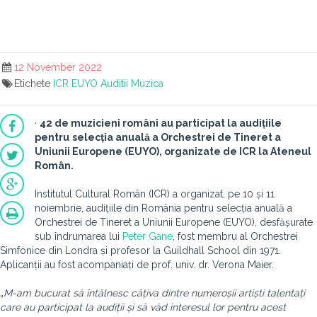
12 November 2022
Etichete
ICR
EUYO
Auditii
Muzica
·
42 de muzicieni români au participat la audițiile
pentru
selecția anuală a Orchestrei de Tineret a
Uniunii Europene (EUYO), organizate de ICR la Ateneul
Român.
Institutul Cultural Român (ICR) a organizat, pe 10 și 11
noiembrie, audițiile din România pentru selecția anuală a
Orchestrei de Tineret a Uniunii Europene (EUYO), desfășurate
sub îndrumarea lui
Peter Gane
, fost membru al Orchestrei
Simfonice din Londra și profesor la Guildhall School din 1971.
Aplicanții au fost acompaniați de prof. univ. dr. Verona Maier.
„
M-am bucurat să întâlnesc câțiva dintre numeroșii artiști talentați
care au participat la audiții și să văd interesul lor pentru acest