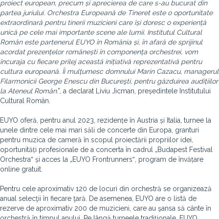
proiect european, precum și aprecierea de care s-au bucurat din
partea juriului
.
Orchestra Europeană de Tineret este o oportunitate
extraordinară pentru tinerii muzicieni care își doresc o experiență
unică pe cele mai importante scene ale lumii. Institutul Cultural
Român este partenerul EUYO în România și, în afară de sprijinul
acordat prezențelor românești în componența orchestrei, vom
încuraja cu fiecare prilej această inițiativă reprezentativă pentru
cultura europeană. Îi mulțumesc domnului Marin Cazacu, managerul
Filarmonicii George Enescu din Bucureşti, pentru găzduirea audițiilor
la Ateneul Român
.”, a declarat Liviu Jicman, președintele Institutului
Cultural Român.
EUYO oferă, pentru anul 2023, rezidențe în Austria și Italia, turnee la
unele dintre cele mai mari săli de concerte din Europa, granturi
pentru muzica de cameră în scopul proiectării propriilor idei,
oportunități profesionale de a concerta în cadrul „Budapest Festival
Orchestraˮ și acces la „EUYO Frontrunnersˮ, program de învățare
online gratuit.
Pentru cele aproximativ 120 de locuri din orchestră se organizează
anual selecţii în fiecare ţară. De asemenea, EUYO are o listă de
rezerve de aproximativ 200 de muzicieni, care au şansa să cânte în
orchestră în timpul anului. Pe lângă turneele tradiţionale, EUYO