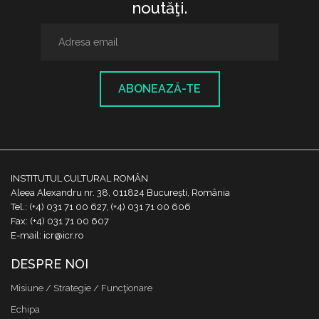
noutăţi.
ABONEAZĂ-TE
INSTITUTUL CULTURAL ROMÂN
Aleea Alexandru nr. 38, 011824 București, România
Tel.: (+4) 031 71 00 627, (+4) 031 71 00 606
Fax: (+4) 031 71 00 607
E-mail: icr@icr.ro
DESPRE NOI
Misiune / Strategie / Funcţionare
Echipa