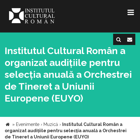
Institutul Cultural Român a
organizat audițiile pentru
selecția anuală a Orchestrei
de Tineret a Uniunii
Europene (EUYO)
»
Evenimente
›
Muzică
›
Institutul Cultural Român a
organizat audițiile pentru selecția anuală a Orchestrei
de Tineret a Uniunii Europene (EUYO)