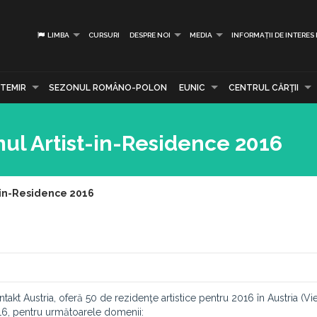
LIMBA
CURSURI
DESPRE NOI
MEDIA
INFORMAȚII DE INTERES
TEMIR
SEZONUL ROMÂNO-POLON
EUNIC
CENTRUL CĂRŢII
mul Artist-in-Residence 2016
t-in-Residence 2016
akt Austria, oferă 50 de rezidenţe artistice pentru 2016 în Austria (Vie
16, pentru următoarele domenii: