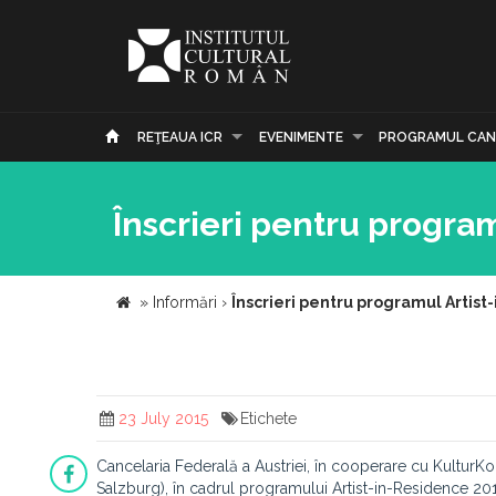
REŢEAUA ICR
EVENIMENTE
PROGRAMUL CAN
Înscrieri pentru progra
»
Informări
›
Înscrieri pentru programul Artis
23 July 2015
Etichete
Cancelaria Federală a Austriei, în cooperare cu KulturKont
Salzburg), în cadrul programului Artist-in-Residence 20