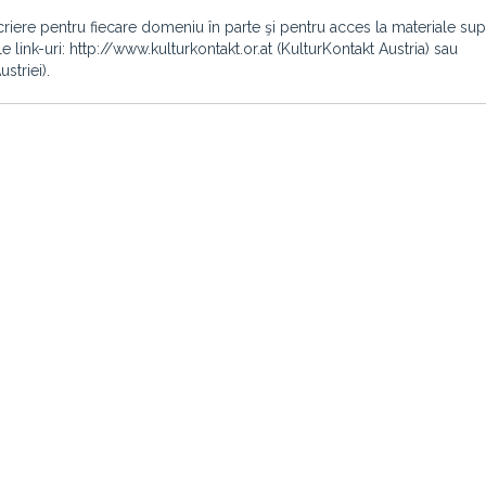
scriere pentru fiecare domeniu în parte şi pentru acces la materiale su
link-uri: http://www.kulturkontakt.or.at (KulturKontakt Austria) sau
striei).