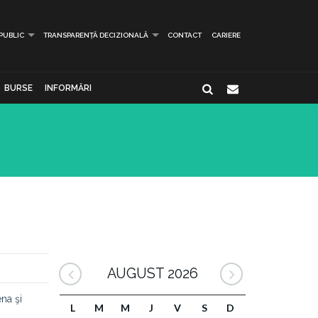
 PUBLIC
TRANSPARENȚĂ DECIZIONALĂ
CONTACT
CARIERE
BURSE
INFORMĂRI
AUGUST 2026
na şi
L
M
M
J
V
S
D