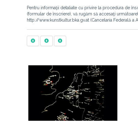
Pentru informaţii detaliate cu privire la procedura de în
(formular de înscriere), vă rugăm să accesaţi următoarele 
http://www.kunstkultur.bka.gv.at (Cancelaria Federală a Au