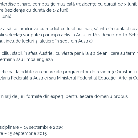
e interdisciplinare, compoziţie muzicală (rezidenţe cu durată de 3 luni);
erare (rezidenţe cu durată de 1-2 luni);
 lună).
a să se familiariza cu mediul cultural austriac, să intre în contact cu ar
tii selectaţi vor putea participa activ la Artist-in-Residence-go-to-Sch
nclude lecturi şi ateliere în şcoli din Austria).
liul stabil în afara Austriei, cu vârsta până la 40 de ani, care au termin
 germană sau limba engleză.
 participat la ediţiile anterioare ale programelor de rezidenţe (artist-in-
ia Federală a Austriei sau Ministerul Federal al Educaţiei, Artei şi Cul
semnaţi de jurii formate din experţi pentru fiecare domeniu propus.
rdisciplinare – 15 septembrie 2015;
erare – 15 septembrie 2015.