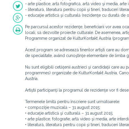
- arte plastice, artă fotografică, artă video şi media, art
- literatură, literatură pentru copii şi tineri, traduceri lit
- educaţie artistică şi culturală (rezidenţe cu durată de o
Pe parcursul acestor rezidenţe, beneficiarii vor avea ocazi
locali, să dezvolte proiecte culturale. De asemenea, artiş
Programme organizat de KulturKontakt Austria (programul i
Acest program se adresează tinerilor artişti care au domici
de specialitate, având cunoştinţe elementare de limba
Nu sunt eligibili cetăţenii austrieci şi candidaţii care au
programmes) organizate de KulturKontakt Austria, Cancelar
Austria.
Artiştii participanţi la programul de rezidenţe vor fi de
Termenele limită pentru înscriere sunt următoarele:
• compoziţie muzicală – 31 august 2015;
• educaţie artistică şi culturală – 31 august 2015;
• arte plastice, fotografie, artă video şi media, arte inte
• literatură, literatură pentru copii şi tineri, traduceri lit