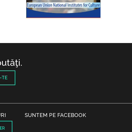
utăţi.
-TE
RI
SUNTEM PE FACEBOOK
ER