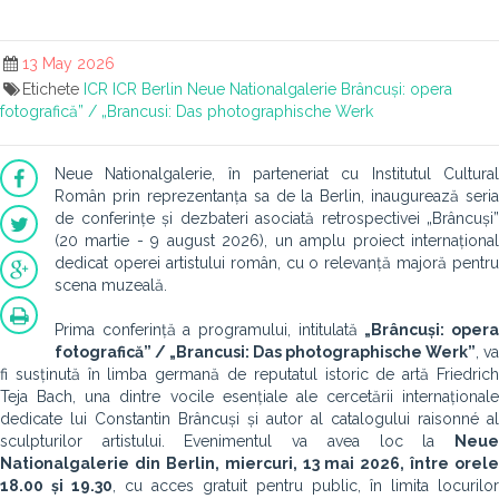
13 May 2026
Etichete
ICR
ICR Berlin
Neue Nationalgalerie
Brâncuși: opera
fotografică” / „Brancusi: Das photographische Werk
Neue Nationalgalerie, în parteneriat cu Institutul Cultural
Român prin reprezentanța sa de la Berlin, inaugurează seria
de conferințe și dezbateri asociată retrospectivei „Brâncuși”
(20 martie - 9 august 2026), un amplu proiect internațional
dedicat operei artistului român, cu o relevanță majoră pentru
scena muzeală.
Prima conferință a programului, intitulată
„Brâncuși: oper
fotografică” / „Brancusi: Das photographische Werk”
, va
fi susținută în limba germană de reputatul istoric de artă Friedrich
Teja Bach, una dintre vocile esențiale ale cercetării internaționale
dedicate lui Constantin Brâncuși și autor al catalogului raisonné al
sculpturilor artistului. Evenimentul va avea loc la
Neue
Nationalgalerie din Berlin, miercuri, 13 mai 2026, între orele
18.00 și 19.30
, cu acces gratuit pentru public, în limita locurilor