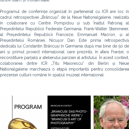
dintre islam și modernitate.
Programul de conferințe organizat în parteneriat cu ICR are loc în
cadrul retrospectivei „Brâncuși” de la Neue Nationalgalerie, realizată
în colaborare cu Centre Pompidou și sub Înaltul Patronaj al
Președintelui Republicii Federale Germania, Frank-Walter Steinmeier,
al Președintelui Republicii Franceze, Emmanuel Macron, și al
Președintelui României, Nicușor Dan. Este prima retrospectivă
dedicată lui Constantin Brâncuși în Germania după mai bine de 50 de
ani și primul proiect internațional care prezintă, în afara Franței, o
reconstituire parțială a atelierului parizian al artistului. În acest context,
colaborarea dintre ICR „Titu Maiorescu” din Berlin și Neue
Nationalgalerie marchează o etapă importantă pentru consolidarea
prezenței culturii române în spațiul muzeal internațional.