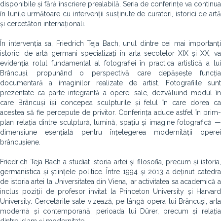
disponibile și fără înscriere prealabilă. Seria de conferințe va continua
în lunile următoare cu intervenții susținute de curatori, istorici de artă
și cercetători internaționali.
În intervenția sa, Friedrich Teja Bach, unul dintre cei mai importanți
istorici de artă germani specializați în arta secolelor XIX și XX, va
evidenția rolul fundamental al fotografiei în practica artistică a lui
Brâncuși, propunând o perspectivă care depășește funcția
documentară a imaginilor realizate de artist. Fotografiile sunt
prezentate ca parte integrantă a operei sale, dezvăluind modul în
care Brâncuși își concepea sculpturile și felul în care dorea ca
acestea să fie percepute de privitor. Conferința aduce astfel în prim-
plan relația dintre sculptură, lumină, spațiu și imagine fotografică —
dimensiune esențială pentru înțelegerea modernității operei
brâncușiene.
Friedrich Teja Bach a studiat istoria artei și filosofia, precum și istoria,
germanistica și științele politice. Între 1994 și 2013 a deținut catedra
de istoria artei la Universitatea din Viena, iar activitatea sa academică a
inclus poziții de profesor invitat la Princeton University și Harvard
University. Cercetările sale vizează, pe lângă opera lui Brâncuși, arta
modernă și contemporană, perioada lui Dürer, precum și relația