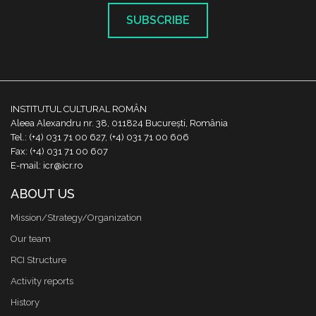
SUBSCRIBE
INSTITUTUL CULTURAL ROMÂN
Aleea Alexandru nr. 38, 011824 București, România
Tel.: (+4) 031 71 00 627, (+4) 031 71 00 606
Fax: (+4) 031 71 00 607
E-mail: icr@icr.ro
ABOUT US
Mission/Strategy/Organization
Our team
RCI Structure
Activity reports
History