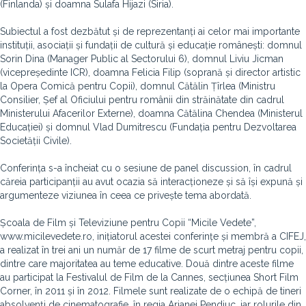
(Finlanda) și doamna Sulafa Hijazi (Siria).
Subiectul a fost dezbătut și de reprezentanți ai celor mai importante
instituții, asociații și fundații de cultură și educație românești: domnul
Sorin Dina (Manager Public al Sectorului 6), domnul Liviu Jicman
(vicepreședinte ICR), doamna Felicia Filip (soprană și director artistic
la Opera Comică pentru Copii), domnul Cătălin Țîrlea (Ministru
Consilier, Șef al Oficiului pentru românii din străinătate din cadrul
Ministerului Afacerilor Externe), doamna Cătălina Chendea (Ministerul
Educației) și domnul Vlad Dumitrescu (Fundația pentru Dezvoltarea
Societății Civile).
Conferința s-a încheiat cu o sesiune de panel discussion, în cadrul
căreia participanții au avut ocazia să interacționeze și să își expună și
argumenteze viziunea în ceea ce privește tema abordată.
Școala de Film și Televiziune pentru Copii “Micile Vedete”,
www.micilevedete.ro, inițiatorul acestei conferințe și membră a CIFEJ,
a realizat în trei ani un număr de 17 filme de scurt metraj pentru copii,
dintre care majoritatea au teme educative. Două dintre aceste filme
au participat la Festivalul de Film de la Cannes, secțiunea Short Film
Corner, în 2011 și în 2012. Filmele sunt realizate de o echipă de tineri
absolvenți de cinematografie, în regia Arianei Pendiuc, iar rolurile din