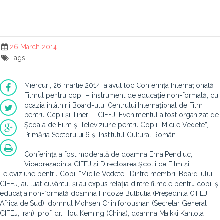
26 March 2014
Tags
Miercuri, 26 martie 2014, a avut loc Conferința Internațională
Filmul pentru copii – instrument de educație non-formală, cu
ocazia întâlnirii Board-ului Centrului Internațional de Film
pentru Copii și Tineri – CIFEJ. Evenimentul a fost organizat de
Școala de Film și Televiziune pentru Copii “Micile Vedete”,
Primăria Sectorului 6 și Institutul Cultural Român.
Conferința a fost moderată de doamna Ema Pendiuc,
Vicepreședinta CIFEJ și Directoarea Școlii de Film și
Televiziune pentru Copii “Micile Vedete”. Dintre membrii Board-ului
CIFEJ, au luat cuvântul și au expus relația dintre filmele pentru copii și
educația non-formală doamna Firdoze Bulbulia (Președinta CIFEJ,
Africa de Sud), domnul Mohsen Chiniforoushan (Secretar General
CIFEJ, Iran), prof. dr. Hou Keming (China), doamna Maikki Kantola