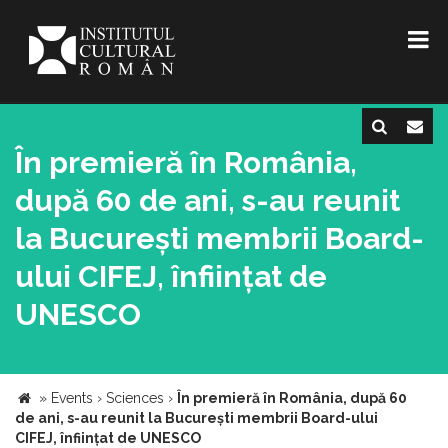
În premieră în România,
după 60 de ani, s-au reunit
la București membrii Board-
ului CIFEJ, înființat de
UNESCO
»
Events
›
Sciences
›
În premieră în România, după 60
de ani, s-au reunit la București membrii Board-ului
CIFEJ, înființat de UNESCO