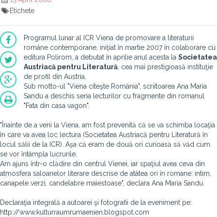
Etichete
Programul lunar al ICR Viena de promovare a literaturii
române contemporane, iniţiat în martie 2007 în colaborare cu
editura Polirom, a debutat în aprilie anul acesta la
Societatea
Austriacă pentru Literatură
, cea mai prestigioasă instituţie
de profil din Austria.
Sub motto-ul "Viena citeşte România", scriitoarea Ana Maria
Sandu a deschis seria lecturilor cu fragmente din romanul
"Fata din casa vagon".
"Înainte de a veni la Viena, am fost prevenită că se va schimba locaţia
în care va avea loc lectura (Societatea Austriacă pentru Literatură în
locul sălii de la ICR). Aşa că eram de două ori curioasă să văd cum
se vor întâmpla lucrurile.
Am ajuns într-o clădire din centrul Vienei, iar spaţiul avea ceva din
atmosfera saloanelor literare descrise de atâtea ori în romane: intim,
canapele verzi, candelabre maiestoase", declara Ana Maria Sandu.
Declaraţia integrală a autoarei şi fotografii de la eveniment pe:
http://www.kulturraumrumaenien.blogspot.com