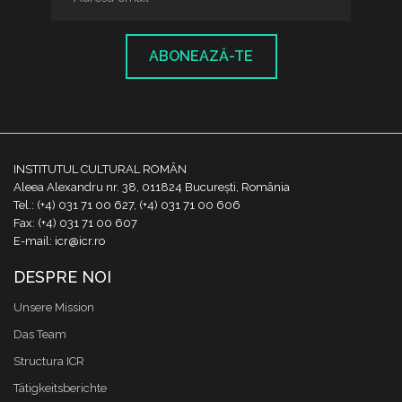
ABONEAZĂ-TE
INSTITUTUL CULTURAL ROMÂN
Aleea Alexandru nr. 38, 011824 București, România
Tel.: (+4) 031 71 00 627, (+4) 031 71 00 606
Fax: (+4) 031 71 00 607
E-mail: icr@icr.ro
DESPRE NOI
Unsere Mission
Das Team
Structura ICR
Tätigkeitsberichte