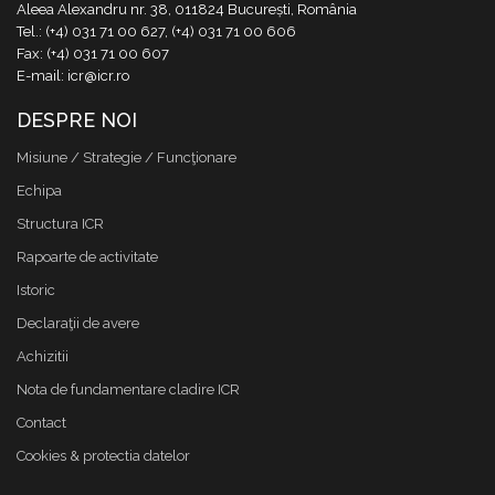
Aleea Alexandru nr. 38, 011824 București, România
Tel.: (+4) 031 71 00 627, (+4) 031 71 00 606
Fax: (+4) 031 71 00 607
E-mail: icr@icr.ro
DESPRE NOI
Misiune / Strategie / Funcţionare
Echipa
Structura ICR
Rapoarte de activitate
Istoric
Declaraţii de avere
Achizitii
Nota de fundamentare cladire ICR
Contact
Cookies & protectia datelor