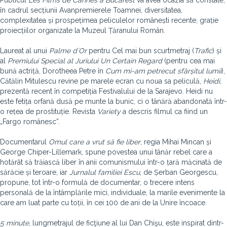
Publicul
Les Films de Cannes
à
Bucarest
va avea ocazia să constate,
în cadrul secțiunii Avanpremierele Toamnei, diversitatea,
complexitatea și prospețimea peliculelor românești recente, grație
proiecțiilor organizate la Muzeul Țăranului Român.
Laureat al unui
Palme d´Or
pentru Cel mai bun scurtmetraj (
Trafic
) și
al
Premiului Special al Juriului Un Certain Regard
(pentru cea mai
bună actriță, Dorotheea Petre în
Cum mi-am petrecut sfârșitul lumii
),
Cătălin Mitulescu revine pe marele ecran cu noua sa peliculă,
Heidi,
prezentă recent în competiția Festivalului de la Sarajevo. Heidi nu
este fetița orfană dusă pe munte la bunic, ci o tânără abandonată într-
o rețea de prostituție. Revista
Variety
a descris filmul ca fiind un
„Fargo românesc”.
Documentarul
Omul care a vrut să fie liber
, regia Mihai Mincan și
George Chiper-Lillemark, spune povestea unui tânăr rebel care a
hotărât să trăiască liber în anii comunismului într-o țară măcinată de
sărăcie și teroare, iar
Jurnalul familiei Escu
, de Șerban Georgescu,
propune, tot într-o formulă de documentar, o trecere intens
personală de la întâmplările mici, individuale, la marile evenimente la
care am luat parte cu toții, în cei 100 de ani de la Unire încoace.
5 minute
, lungmetrajul de ficţiune al lui Dan Chişu, este inspirat dintr-