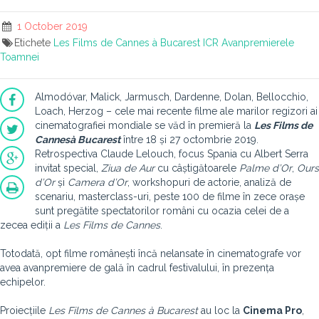
1 October 2019
Etichete
Les Films de Cannes à Bucarest
ICR
Avanpremierele
Toamnei
Almodóvar, Malick, Jarmusch, Dardenne, Dolan, Bellocchio,
Loach, Herzog – cele mai recente filme ale marilor regizori ai
cinematografiei mondiale se văd în premieră la
Les Films de
Cannes
à Bucarest
între 18 și 27 octombrie 2019.
Retrospectiva Claude Lelouch, focus Spania cu Albert Serra
invitat special,
Ziua de Aur
cu câștigătoarele
Palme d’Or
,
Ours
d’Or
și
Camera d’Or
, workshopuri de actorie, analiză de
scenariu, masterclass-uri, peste 100 de filme în zece orașe
sunt pregătite spectatorilor români cu ocazia celei de a
zecea ediții a
Les Films de Cannes
.
Totodată, opt filme românești încă nelansate în cinematografe vor
avea avanpremiere de gală în cadrul festivalului, în prezența
echipelor.
Proiecțiile
Les Films de Cannes
à
Bucarest
au loc la
Cinema Pro
,