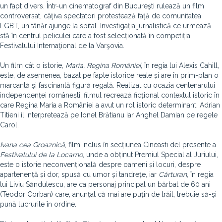
un fapt divers. Într-un cinematograf din Bucureşti rulează un film
controversat, câţiva spectatori protestează faţă de comunitatea
LGBT, un tânăr ajunge la spital. Investigația jurnalistică ce urmează
stă în centrul peliculei care a fost selecționată în competiția
Festivalului Internaţional de la Varşovia.
Un film cât o istorie,
Maria, Regina României
, în regia lui Alexis Cahill,
este, de asemenea, bazat pe fapte istorice reale și are în prim-plan o
marcantă și fascinantă figură regală. Realizat cu ocazia centenarului
independenței românești, filmul recrează ficțional contextul istoric în
care Regina Maria a României a avut un rol istoric determinant. Adrian
Titieni îl interpretează pe Ionel Brătianu iar Anghel Damian pe regele
Carol.
Ivana cea Groaznică
, film inclus în secțiunea Cineasti del presente a
Festivalului de la Locarno
, unde a obținut Premiul Special al Juriului,
este o istorie neconvențională despre oameni și locuri, despre
apartenență și dor, spusă cu umor și tandrețe, iar
Cărturan
, în regia
lui Liviu Săndulescu, are ca personaj principal un bărbat de 60 ani
(Teodor Corban) care, anunțat că mai are puțin de trăit, trebuie să-și
pună lucrurile în ordine.