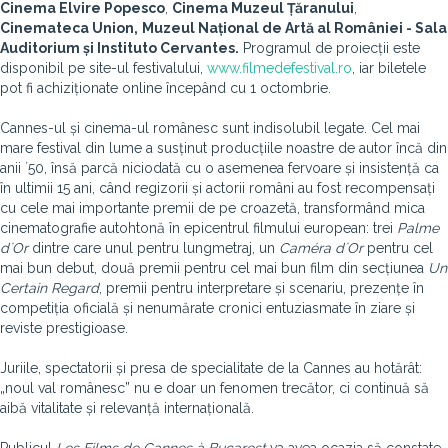
Cinema Elvire Popesco
,
Cinema Muzeul Țăranului
,
Cinemateca Union,
Muzeul Național de Artă al României - Sala
Auditorium și Instituto Cervantes.
Programul de proiecții este
disponibil pe site-ul festivalului,
www.filmedefestival.ro
, iar biletele
pot fi achiziționate online începând cu 1 octombrie.
Cannes-ul și cinema-ul românesc sunt indisolubil legate. Cel mai
mare festival din lume a susținut producțiile noastre de autor încă din
anii ´50, însă parcă niciodată cu o asemenea fervoare și insistență ca
în ultimii 15 ani, când regizorii și actorii români au fost recompensați
cu cele mai importante premii de pe croazetă, transformând mica
cinematografie autohtonă în epicentrul filmului european: trei
Palme
d´Or
dintre care unul pentru lungmetraj, un
Caméra d´Or
pentru cel
mai bun debut, două premii pentru cel mai bun film din secțiunea
Un
Certain Regard
, premii pentru interpretare și scenariu, prezențe în
competiția oficială și nenumărate cronici entuziasmate în ziare și
reviste prestigioase.
Juriile, spectatorii și presa de specialitate de la Cannes au hotărât:
„noul val românesc” nu e doar un fenomen trecător, ci continuă să
aibă vitalitate și relevanță internațională.