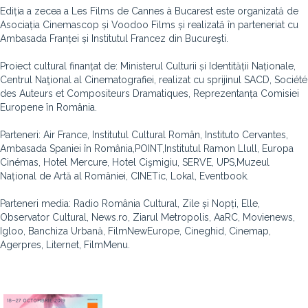
Ediția a zecea a Les Films de Cannes à Bucarest este organizată de
Asociația Cinemascop și Voodoo Films și realizată în parteneriat cu
Ambasada Franței și Institutul Francez din Bucureşti.
Proiect cultural finanțat de: Ministerul Culturii și Identității Naționale,
Centrul Naţional al Cinematografiei, realizat cu sprijinul SACD, Société
des Auteurs et Compositeurs Dramatiques, Reprezentanța Comisiei
Europene în România.
Parteneri: Air France, Institutul Cultural Român, Instituto Cervantes,
Ambasada Spaniei în România,POINT,Institutul Ramon Llull, Europa
Cinémas, Hotel Mercure, Hotel Cişmigiu, SERVE, UPS,Muzeul
Național de Artă al României, CINETic, Lokal, Eventbook.
Parteneri media: Radio România Cultural, Zile și Nopți, Elle,
Observator Cultural, News.ro, Ziarul Metropolis, AaRC, Movienews,
Igloo, Banchiza Urbană, FilmNewEurope, Cineghid, Cinemap,
Agerpres, Liternet, FilmMenu.