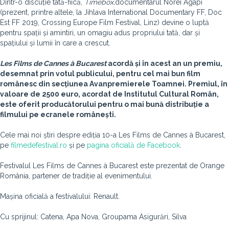
Dintr-o discuție tată-fiică,
Timebox,
documentarul Norei Agapi
(prezent, printre altele, la Jihlava International Documentary FF, Doc
Est FF 2019, Crossing Europe Film Festival, Linz) devine o luptă
pentru spații și amintiri, un omagiu adus propriului tată, dar și
spațiului și lumii în care a crescut.
Les Films de Cannes à Bucarest
acordă și în acest an un premiu,
desemnat prin votul publicului, pentru cel mai bun film
românesc din secțiunea Avanpremierele Toamnei.
Premiul, în
valoare de 2500 euro, acordat de Institutul Cultural Român,
este oferit producătorului pentru o mai bună distribuție a
filmului pe ecranele românești.
Cele mai noi știri despre ediția 10-a Les Films de Cannes à Bucarest,
pe
filmedefestival.ro
și pe
pagina oficială de Facebook
.
Festivalul Les Films de Cannes à Bucarest este prezentat de Orange
România, partener de tradiție al evenimentului.
Mașina oficială a festivalului: Renault.
Cu sprijinul: Catena, Apa Nova, Groupama Asigurări, Silva