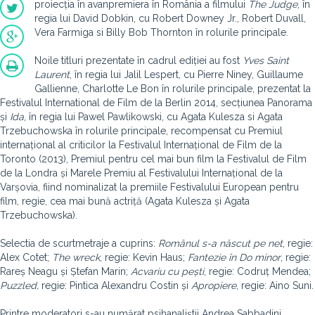
proiecția în avanpremiera în România a filmului
The Judge
, în
regia lui David Dobkin, cu Robert Downey Jr., Robert Duvall,
Vera Farmiga si Billy Bob Thornton în rolurile principale.
Noile titluri prezentate în cadrul ediției au fost
Yves Saint
Laurent
, în regia lui Jalil Lespert, cu Pierre Niney, Guillaume
Gallienne, Charlotte Le Bon în rolurile principale, prezentat la
Festivalul International de Film de la Berlin 2014, secțiunea Panorama
și
Ida
, în regia lui Pawel Pawlikowski, cu Agata Kulesza si Agata
Trzebuchowska în rolurile principale, recompensat cu Premiul
internațional al criticilor la Festivalul Internațional de Film de la
Toronto (2013), Premiul pentru cel mai bun film la Festivalul de Film
de la Londra și Marele Premiu al Festivalului Internațional de la
Varșovia, fiind nominalizat la premiile Festivalului European pentru
film, regie, cea mai bună actriță (Agata Kulesza și Agata
Trzebuchowska).
Selectia de scurtmetraje a cuprins:
Românul s-a născut pe net
, regie:
Alex Cotet;
The wreck
, regie: Kevin Haus;
Fantezie în Do minor
, regie:
Rareș Neagu și Ștefan Marin;
Acvariu cu pești
, regie: Codruț Mendea;
Puzzled,
regie: Pintica Alexandru Costin și
Apropiere
, regie: Aino Suni.
Printre moderatori s-au numărat psihanaliștii Andrea Sabbadini,