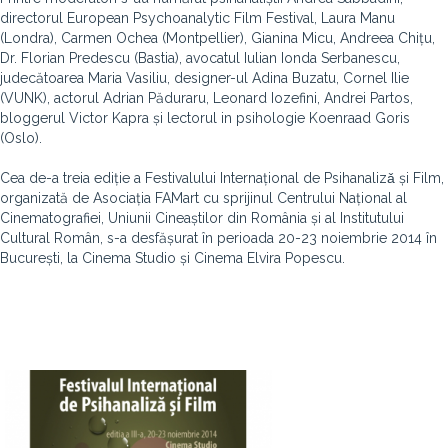
directorul European Psychoanalytic Film Festival, Laura Manu
(Londra), Carmen Ochea (Montpellier), Gianina Micu, Andreea Chițu,
Dr. Florian Predescu (Bastia), avocatul Iulian Ionda Serbanescu,
judecătoarea Maria Vasiliu, designer-ul Adina Buzatu, Cornel Ilie
(VUNK), actorul Adrian Păduraru, Leonard Iozefini, Andrei Partos,
bloggerul Victor Kapra și lectorul in psihologie Koenraad Goris
(Oslo).
Cea de-a treia ediție a Festivalului Internațional de Psihanalizǎ și Film,
organizată de Asociația FAMart cu sprijinul Centrului Național al
Cinematografiei, Uniunii Cineaștilor din România și al Institutului
Cultural Român, s-a desfășurat în perioada 20-23 noiembrie 2014 în
București, la Cinema Studio și Cinema Elvira Popescu.