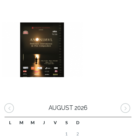
AUGUST 2026
L
M
M
J
V
S
D
1
2