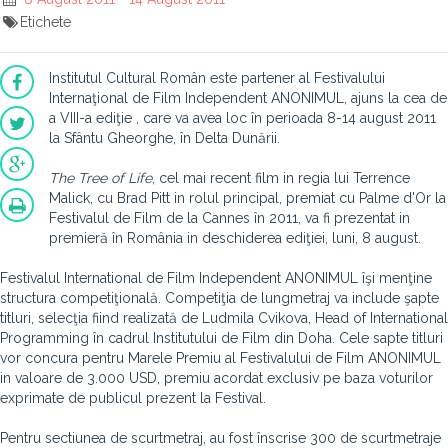
Etichete
Institutul Cultural Român este partener al Festivalului
Internaţional de Film Independent ANONIMUL, ajuns la cea de
a VIII-a ediţie , care va avea loc în perioada 8-14 august 2011
la Sfântu Gheorghe, în Delta Dunării.
The Tree of Life
, cel mai recent film in regia lui Terrence
Malick, cu Brad Pitt in rolul principal, premiat cu Palme d'Or la
Festivalul de Film de la Cannes în 2011, va fi prezentat in
premieră în România in deschiderea ediţiei, luni, 8 august.
Festivalul International de Film Independent ANONIMUL îşi menţine
structura competiţională. Competiţia de lungmetraj va include şapte
titluri, selecţia fiind realizată de Ludmila Cvikova, Head of International
Programming în cadrul Institutului de Film din Doha. Cele sapte titluri
vor concura pentru Marele Premiu al Festivalului de Film ANONIMUL
in valoare de 3.000 USD, premiu acordat exclusiv pe baza voturilor
exprimate de publicul prezent la Festival.
Pentru sectiunea de scurtmetraj, au fost înscrise 300 de scurtmetraje