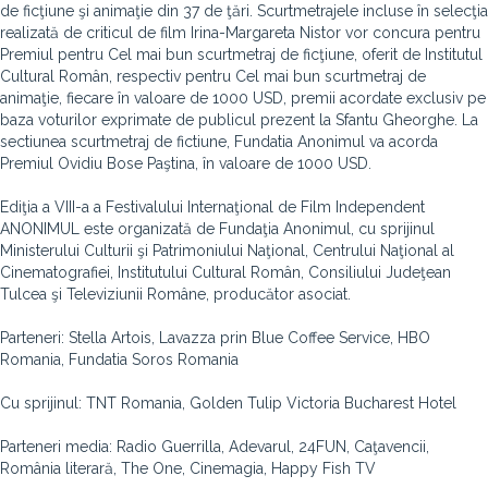
de ficţiune şi animaţie din 37 de ţări. Scurtmetrajele incluse în selecţia
realizată de criticul de film Irina-Margareta Nistor vor concura pentru
Premiul pentru Cel mai bun scurtmetraj de ficţiune, oferit de Institutul
Cultural Român, respectiv pentru Cel mai bun scurtmetraj de
animaţie, fiecare în valoare de 1000 USD, premii acordate exclusiv pe
baza voturilor exprimate de publicul prezent la Sfantu Gheorghe. La
sectiunea scurtmetraj de fictiune, Fundatia Anonimul va acorda
Premiul Ovidiu Bose Paştina, în valoare de 1000 USD.
Ediţia a VIII-a a Festivalului Internaţional de Film Independent
ANONIMUL este organizată de Fundaţia Anonimul, cu sprijinul
Ministerului Culturii şi Patrimoniului Naţional, Centrului Naţional al
Cinematografiei, Institutului Cultural Român, Consiliului Judeţean
Tulcea şi Televiziunii Române, producător asociat.
Parteneri: Stella Artois, Lavazza prin Blue Coffee Service, HBO
Romania, Fundatia Soros Romania
Cu sprijinul: TNT Romania, Golden Tulip Victoria Bucharest Hotel
Parteneri media: Radio Guerrilla, Adevarul, 24FUN, Caţavencii,
România literară, The One, Cinemagia, Happy Fish TV