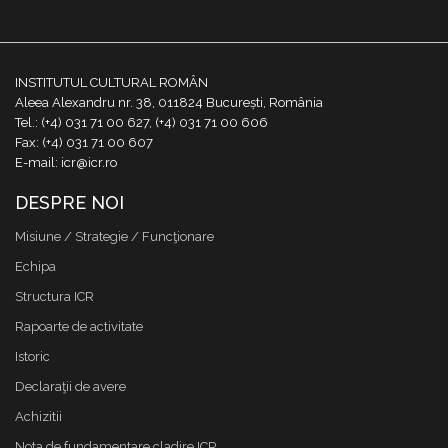
INSTITUTUL CULTURAL ROMÂN
Aleea Alexandru nr. 38, 011824 București, România
Tel.: (+4) 031 71 00 627, (+4) 031 71 00 606
Fax: (+4) 031 71 00 607
E-mail: icr@icr.ro
DESPRE NOI
Misiune / Strategie / Funcţionare
Echipa
Structura ICR
Rapoarte de activitate
Istoric
Declaraţii de avere
Achizitii
Nota de fundamentare cladire ICR