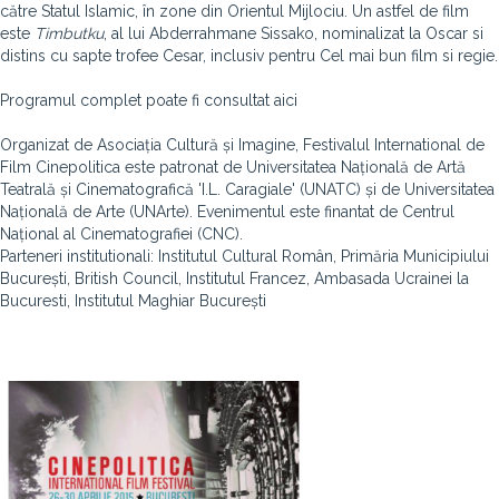
către Statul Islamic, în zone din Orientul Mijlociu. Un astfel de film
este
Timbutku
, al lui Abderrahmane Sissako, nominalizat la Oscar si
distins cu sapte trofee Cesar, inclusiv pentru Cel mai bun film si regie.
Programul complet poate fi consultat aici
Organizat de Asociația Cultură și Imagine, Festivalul International de
Film Cinepolitica este patronat de Universitatea Națională de Artă
Teatrală și Cinematografică 'I.L. Caragiale' (UNATC) și de Universitatea
Națională de Arte (UNArte). Evenimentul este finantat de Centrul
Național al Cinematografiei (CNC).
Parteneri institutionali: Institutul Cultural Român, Primăria Municipiului
București, British Council, Institutul Francez, Ambasada Ucrainei la
Bucuresti, Institutul Maghiar București