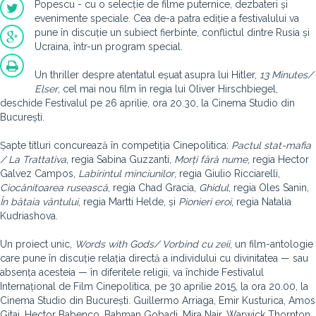
Popescu - cu o selecție de filme puternice, dezbateri și
evenimente speciale. Cea de-a patra ediție a festivalului va
pune în discuție un subiect fierbinte, conflictul dintre Rusia și
Ucraina, într-un program special.
Un thriller despre atentatul eșuat asupra lui Hitler,
13 Minutes/
Elser
, cel mai nou film în regia lui Oliver Hirschbiegel,
deschide Festivalul pe 26 aprilie, ora 20.30, la Cinema Studio din
București.
Șapte titluri concurează în competiția Cinepolitica:
Pactul stat-mafia
/ La Trattativa
, regia Sabina Guzzanti,
Morți fără nume
, regia Hector
Galvez Campos,
Labirintul minciunilor
, regia Giulio Ricciarelli,
Ciocănitoarea rusească
, regia Chad Gracia,
Ghidul
, regia Oles Sanin,
În bătaia vântului
, regia Martti Helde, și
Pionieri eroi
, regia Natalia
Kudriashova.
Un proiect unic,
Words with Gods/ Vorbind cu zeii
, un film-antologie
care pune în discuție relația directă a individului cu divinitatea — sau
absența acesteia — în diferitele religii, va închide Festivalul
Internațional de Film Cinepolitica, pe 30 aprilie 2015, la ora 20.00, la
Cinema Studio din București. Guillermo Arriaga, Emir Kusturica, Amos
Gitai, Hector Babenco, Bahman Gobadi, Mira Nair, Warwick Thornton,