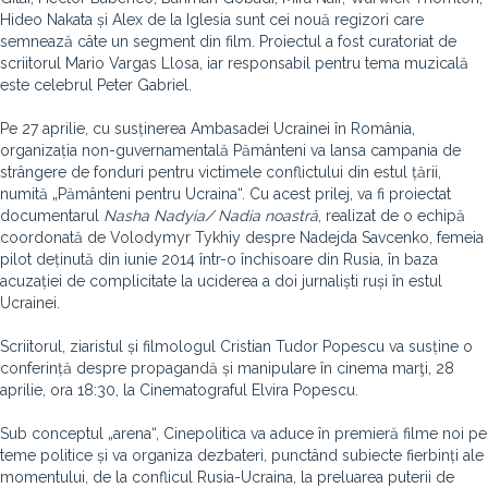
Hideo Nakata și Alex de la Iglesia sunt cei nouă regizori care
semnează câte un segment din film. Proiectul a fost curatoriat de
scriitorul Mario Vargas Llosa, iar responsabil pentru tema muzicală
este celebrul Peter Gabriel.
Pe 27 aprilie, cu susținerea Ambasadei Ucrainei în România,
organizația non-guvernamentală Pământeni va lansa campania de
strângere de fonduri pentru victimele conflictului din estul țării,
numită „Pământeni pentru Ucraina“. Cu acest prilej, va fi proiectat
documentarul
Nasha Nadyia/ Nadia noastră
, realizat de o echipă
coordonată de Volodymyr Tykhiy despre Nadejda Savcenko, femeia
pilot deținută din iunie 2014 într-o închisoare din Rusia, în baza
acuzației de complicitate la uciderea a doi jurnaliști ruși în estul
Ucrainei.
Scriitorul, ziaristul și filmologul Cristian Tudor Popescu va susține o
conferință despre propagandă și manipulare în cinema marţi, 28
aprilie, ora 18:30, la Cinematograful Elvira Popescu.
Sub conceptul „arena“, Cinepolitica va aduce în premieră filme noi pe
teme politice și va organiza dezbateri, punctând subiecte fierbinți ale
momentului, de la conflicul Rusia-Ucraina, la preluarea puterii de