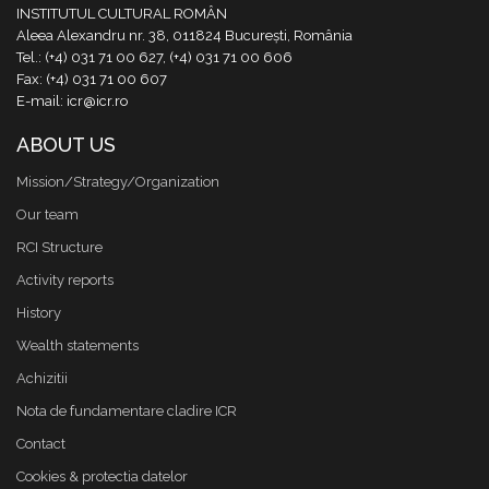
INSTITUTUL CULTURAL ROMÂN
Aleea Alexandru nr. 38, 011824 București, România
Tel.: (+4) 031 71 00 627, (+4) 031 71 00 606
Fax: (+4) 031 71 00 607
E-mail: icr@icr.ro
ABOUT US
Mission/Strategy/Organization
Our team
RCI Structure
Activity reports
History
Wealth statements
Achizitii
Nota de fundamentare cladire ICR
Contact
Cookies & protectia datelor