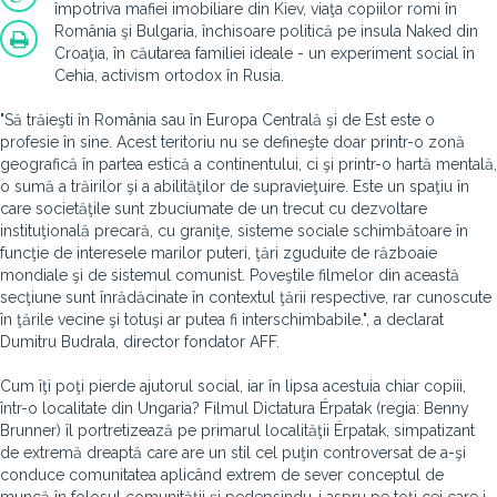
împotriva mafiei imobiliare din Kiev, viaţa copiilor romi în
România şi Bulgaria, închisoare politică pe insula Naked din
Croaţia, în căutarea familiei ideale - un experiment social în
Cehia, activism ortodox în Rusia.
"Să trăieşti în România sau în Europa Centrală şi de Est este o
profesie în sine. Acest teritoriu nu se defineşte doar printr-o zonă
geografică în partea estică a continentului, ci şi printr-o hartă mentală,
o sumă a trăirilor şi a abilităţilor de supravieţuire. Este un spaţiu în
care societăţile sunt zbuciumate de un trecut cu dezvoltare
instituţională precară, cu graniţe, sisteme sociale schimbătoare în
funcţie de interesele marilor puteri, ţări zguduite de războaie
mondiale şi de sistemul comunist. Poveştile filmelor din această
secţiune sunt înrădăcinate în contextul ţării respective, rar cunoscute
în ţările vecine şi totuşi ar putea fi interschimbabile.", a declarat
Dumitru Budrala, director fondator AFF.
Cum îţi poţi pierde ajutorul social, iar în lipsa acestuia chiar copiii,
într-o localitate din Ungaria? Filmul Dictatura Érpatak (regia: Benny
Brunner) îl portretizează pe primarul localităţii Érpatak, simpatizant
de extremă dreaptă care are un stil cel puţin controversat de a-şi
conduce comunitatea aplicând extrem de sever conceptul de