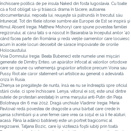
închisoare politică de pe insula Naked din fosta Iugoslavia. Cu toate
că a fost obligat să-şi trăiască drama în tăcere, autoarea
documentarului, nepoata lui, reuşeşte să pătrundă în trecutul său
întunecat. Tot din filele istoriei sumbre ale Europei de Est se inspiră şi
filmul Absent (regia: Matthew Mishory) care spune povestea familiei
regizorului, al cărui tată s-a născut în Basarabia la începutul anilor '40
când făcea parte din România şi redă vieţile oamenilor care locuiesc
acum în acele locuri deosebit de sărace împovărate de ororile
Holocaustului.
Voia Domnului (regia: Beata Bubenec) este numele unei mişcări
generate de Dimitry Enteo, un apărător înfocat al valorilor ortodoxe
care se opune cu vehemenţă grupărilor artistice precum Voina sau
Pussy Riot ale căror statement-uri artistice au generat o adevărată
criză în Rusia.
Zhenya se pregăteşte de nuntă, însă ea nu se îndreaptă spre oficiul
stării civile, ci spre închisoare. Lenya, viitorul ei soţ, este unul dintre
sutele de protestari arestataţi în urma marşului anti-Putin din Piaţa
Bolotnaya din 6 mai 2012. Dragă unchiule Vladimir (regia: Maria
Pavlova) redă povestea de dragoste a unui bărbat care crede în
şansa schimbării şi a unei femei care vrea ca soţul ei să îi fie alături,
acasă. Până la adânci bătrâneţi este un portret tragicomic al
regizoarei, Tatjana Bozic, care îşi vizitează foştii iubiţi prin toată