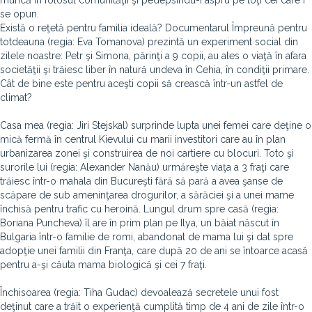
muncă în folosul comunităţii şi pedepsindu-i aspru pe toţi cei care i
se opun.
Există o reţetă pentru familia ideală? Documentarul Împreună pentru
totdeauna (regia: Eva Tomanova) prezintă un experiment social din
zilele noastre: Petr şi Simona, părinţi a 9 copii, au ales o viaţă în afara
societăţii şi trăiesc liber în natură undeva în Cehia, în condiţii primare.
Cât de bine este pentru aceşti copii să crească într-un astfel de
climat?
Casa mea (regia: Jiri Stejskal) surprinde lupta unei femei care deţine o
mică fermă în centrul Kievului cu marii investitori care au în plan
urbanizarea zonei şi construirea de noi cartiere cu blocuri. Toto şi
surorile lui (regia: Alexander Nanău) urmăreşte viaţa a 3 fraţi care
trăiesc într-o mahala din Bucureşti fără să pară a avea şanse de
scăpare de sub ameninţarea drogurilor, a sărăciei şi a unei mame
închisă pentru trafic cu heroină. Lungul drum spre casă (regia:
Boriana Puncheva) îl are în prim plan pe Ilya, un băiat născut în
Bulgaria într-o familie de romi, abandonat de mama lui şi dat spre
adopţie unei familii din Franţa, care după 20 de ani se întoarce acasă
pentru a-şi căuta mama biologică şi cei 7 fraţi.
Închisoarea (regia: Tiha Gudac) devoalează secretele unui fost
deţinut care a trăit o experienţă cumplită timp de 4 ani de zile într-o