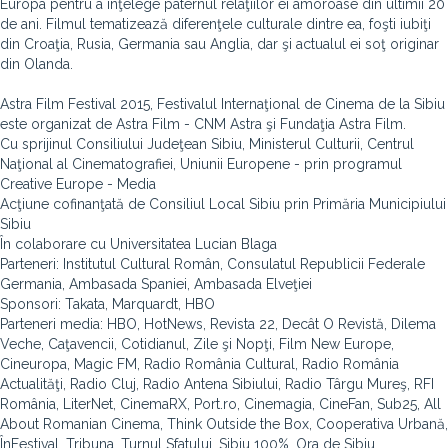
Europa pentru a înţelege paternul relaţiilor ei amoroase din ultimii 20
de ani. Filmul tematizează diferenţele culturale dintre ea, foşti iubiţi
din Croaţia, Rusia, Germania sau Anglia, dar şi actualul ei soţ originar
din Olanda.
Astra Film Festival 2015, Festivalul Internaţional de Cinema de la Sibiu
este organizat de Astra Film - CNM Astra şi Fundaţia Astra Film.
Cu sprijinul Consiliului Judeţean Sibiu, Ministerul Culturii, Centrul
Naţional al Cinematografiei, Uniunii Europene - prin programul
Creative Europe - Media
Acţiune cofinanţată de Consiliul Local Sibiu prin Primăria Municipiului
Sibiu
În colaborare cu Universitatea Lucian Blaga
Parteneri: Institutul Cultural Român, Consulatul Republicii Federale
Germania, Ambasada Spaniei, Ambasada Elveţiei
Sponsori: Takata, Marquardt, HBO
Parteneri media: HBO, HotNews, Revista 22, Decât O Revistă, Dilema
Veche, Caţavencii, Cotidianul, Zile şi Nopţi, Film New Europe,
Cineuropa, Magic FM, Radio România Cultural, Radio România
Actualităţi, Radio Cluj, Radio Antena Sibiului, Radio Târgu Mureş, RFI
România, LiterNet, CinemaRX, Port.ro, Cinemagia, CineFan, Sub25, All
About Romanian Cinema, Think Outside the Box, Cooperativa Urbană,
ÎnFestival, Tribuna, Turnul Sfatului, Sibiu 100%, Ora de Sibiu