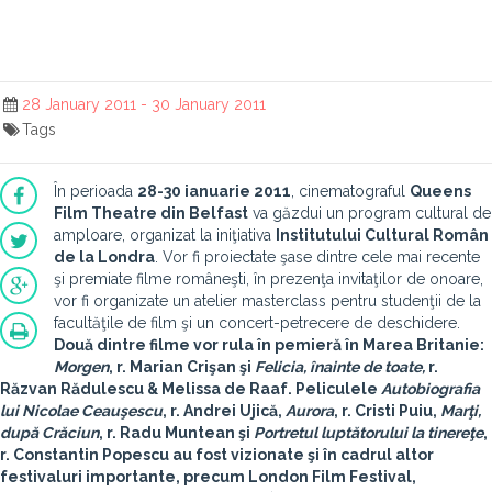
28 January 2011 - 30 January 2011
Tags
În perioada
28-30 ianuarie 2011
, cinematograful
Queens
Film Theatre din Belfast
va găzdui un program cultural de
amploare, organizat la iniţiativa
Institutului Cultural Român
de la Londra
. Vor fi proiectate şase dintre cele mai recente
şi premiate filme româneşti, în prezenţa invitaţilor de onoare,
vor fi organizate un atelier masterclass pentru studenţii de la
facultăţile de film şi un concert-petrecere de deschidere.
Două dintre filme vor rula în pemieră în Marea Britanie:
Morgen
, r. Marian Crişan şi
Felicia, înainte de toate,
r.
Răzvan Rădulescu & Melissa de Raaf. Peliculele
Autobiografia
lui Nicolae Ceauşescu
, r. Andrei Ujică,
Aurora
, r. Cristi Puiu,
Marţi,
după Crăciun
, r. Radu Muntean şi
Portretul luptătorului la tinereţe
,
r. Constantin Popescu au fost vizionate şi în cadrul altor
festivaluri importante, precum London Film Festival,