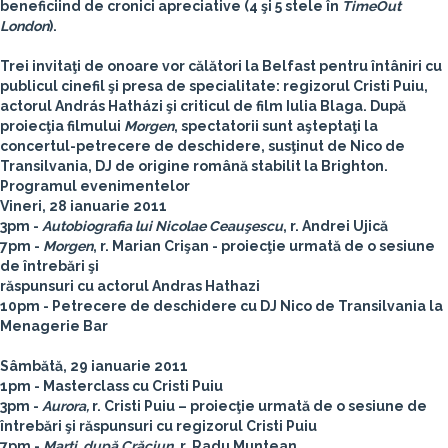
beneficiind de cronici apreciative (4 şi 5 stele în
TimeOut
London
).
Trei invitaţi de onoare vor călători la Belfast pentru întâniri cu
publicul cinefil şi presa de specialitate: regizorul
Cristi Puiu
,
actorul
András Hatházi
şi criticul de film
Iulia Blaga
. După
proiecţia filmului
Morgen
, spectatorii sunt aşteptaţi la
concertul-petrecere de deschidere, susţinut de
Nico de
Transilvania
, DJ de origine română stabilit la Brighton.
Programul evenimentelor
Vineri, 28 ianuarie 2011
3pm -
Autobiografia lui Nicolae Ceauşescu
, r. Andrei Ujică
7pm -
Morgen
, r. Marian Crişan - proiecţie urmată de o sesiune
de întrebări şi
răspunsuri cu actorul Andras Hathazi
10pm - Petrecere de deschidere cu DJ Nico de Transilvania la
Menagerie Bar
Sâmbătă, 29 ianuarie 2011
1pm - Masterclass cu Cristi Puiu
3pm -
Aurora,
r. Cristi Puiu – proiecţie urmată de o sesiune de
întrebări şi răspunsuri cu regizorul Cristi Puiu
7pm -
Marţi, după Crăciun
, r. Radu Muntean