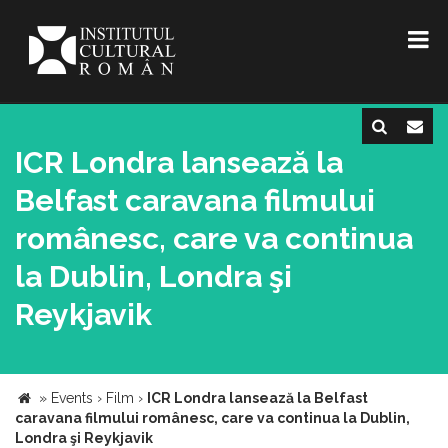
ICR Londra lansează la
Belfast caravana filmului
românesc, care va continua
la Dublin, Londra şi
Reykjavik
»
Events
›
Film
›
ICR Londra lansează la Belfast
caravana filmului românesc, care va continua la Dublin,
Londra şi Reykjavik