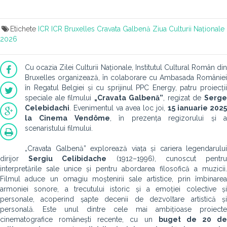
Etichete
ICR
ICR Bruxelles
Cravata Galbenă
Ziua Culturii Naționale
2026
Cu ocazia Zilei Culturii Naționale, Institutul Cultural Român din
Bruxelles
organizează, în colaborare cu Ambasada României
în Regatul Belgiei și cu sprijinul PPC Energy, patru proiecții
speciale ale filmului
„Cravata Galbenă”
, regizat de
Serg
Celebidachi
. Evenimentul va avea loc joi,
15 ianuarie 2025
la
Cinema Vendôme
, în prezența regizorului și 
scenaristului filmului.
„Cravata Galbenă” explorează viața și cariera legendarului
dirijor
Sergiu Celibidache
(1912–1996), cunoscut pentr
interpretările sale unice și pentru abordarea filosofică a muzicii.
Filmul aduce un omagiu moștenirii sale artistice, prin îmbinarea
armoniei sonore, a trecutului istoric și a emoției colective și
personale, acoperind șapte decenii de dezvoltare artistică și
personală. Este unul dintre cele mai ambițioase proiecte
cinematografice românești recente, cu un
buget de 20 de