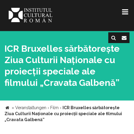
ICR Bruxelles sărbătorește
Ziua Culturii Naționale cu
proiecții speciale ale
filmului „Cravata Galbenă”
»
Veranstaltungen
›
Film
›
ICR Bruxelles sărbătorește
Ziua Culturii Naționale cu proiecții speciale ale filmului
„Cravata Galbenă”