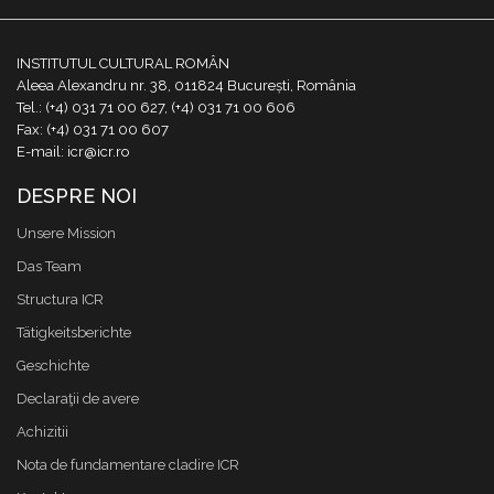
INSTITUTUL CULTURAL ROMÂN
Aleea Alexandru nr. 38, 011824 București, România
Tel.: (+4) 031 71 00 627, (+4) 031 71 00 606
Fax: (+4) 031 71 00 607
E-mail: icr@icr.ro
DESPRE NOI
Unsere Mission
Das Team
Structura ICR
Tätigkeitsberichte
Geschichte
Declaraţii de avere
Achizitii
Nota de fundamentare cladire ICR