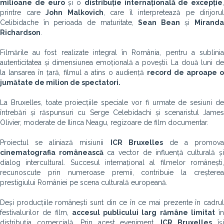
milioane de euro
și o
distribuție internațională de excepție
,
printre care
John Malkovich
, care îl interpretează pe dirijorul
Celibidache în perioada de maturitate,
Sean Bean
și
Miranda
Richardson
.
Filmările au fost realizate integral în România, pentru a sublinia
autenticitatea și dimensiunea emoțională a poveștii. La două luni de
la lansarea în țară, filmul a atins o audiență
record de aproape o
jumătate de milion de spectatori.
La Bruxelles, toate proiecțiile speciale vor fi urmate de sesiuni de
întrebări și răspunsuri cu Serge Celebidachi și scenaristul James
Olivier, moderate de Ilinca Neagu, regizoare de film documentar.
Proiectul se aliniază misiunii
ICR Bruxelles
de a promova
cinematografia românească
ca vector de influență culturală ș
dialog intercultural. Succesul internațional al filmelor românești,
recunoscute prin numeroase premii, contribuie la creșterea
prestigiului României pe scena culturală europeană.
Deși producțiile românești sunt din ce în ce mai prezente în cadrul
festivalurilor de film,
accesul publicului larg rămâne limitat
în
distribuția comercială. Prin acest eveniment,
ICR Bruxelles
îș