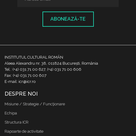
ABONEAZĂ-TE
INSTITUTUL CULTURAL ROMÂN
Aleea Alexandru nr. 38, 011824 București, România
Tel.: (+4) 031 71 00 627, (+4) 031 71 00 606
Fax: (+4) 031 71 00 607
E-mail: icr@icr.ro
DESPRE NOI
Misiune / Strategie / Funcţionare
Echipa
Structura ICR
Rapoarte de activitate