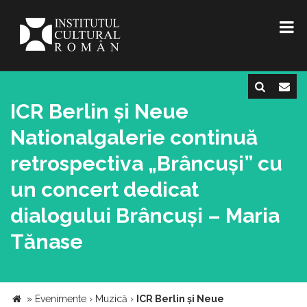
ICR Berlin și Neue
Nationalgalerie continuă
retrospectiva „Brâncuși” cu
un concert dedicat
dialogului Brâncuși – Maria
Tănase
»
Evenimente
›
Muzică
›
ICR Berlin și Neue