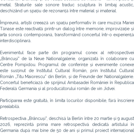
metal. Straturile sale sonore traduc sculptura în limbaj acustic,
deschizând un spațiu de rezonanță între material și imaterial.
Împreună, artiștii creează un spațiu performativ în care muzica Mariei
Tănase este reactivată printr-un dialog între memorie, improvizație și
arta sonoră contemporană, transformând concertul într-o experiență
interdisciplinară.
Evenimentul face parte din programul conex al retrospectivei
„Brâncuși” de la Neue Nationalgalerie, organizată în colaborare cu
Centre Pompidou. Programul de conferințe și evenimente conexe
este susținut de Institutul Cultural Român, prin Institutul Cultural
Român „Titu Maiorescu” din Berlin, și de Freunde der Nationalgalerie.
Concertul beneficiază de sprijinul Ambasadei României în Republica
Federală Germania și al producătorului român de vin Jidvei.
Participarea este gratuită, în limita locurilor disponibile, fără înscriere
prealabilă.
Retrospectiva „Brâncuși”, deschisă la Berlin între 20 martie și 9 august
2026, reprezintă prima mare retrospectivă dedicată artistului în
Germania după mai bine de 50 de ani și primul proiect internațional