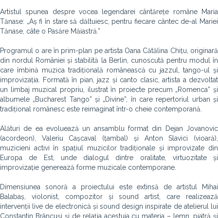
Artistul spunea despre vocea legendarei cântărețe române Maria
Tănase: „Aș fi în stare să dăltuiesc, pentru fiecare cântec de-al Mariei
Tănase, câte o Pasăre Măiastră.”
Programul o are în prim-plan pe artista Oana Cătălina Chițu, originară
din nordul României și stabilită la Berlin, cunoscută pentru modul în
care îmbină muzica tradițională românească cu jazzul, tango-ul și
improvizația. Formată în pian, jazz și canto clasic, artista a dezvoltat
un limbaj muzical propriu, ilustrat în proiecte precum „Romenca” și
albumele „Bucharest Tango” și „Divine”, în care repertoriul urban și
tradițional românesc este reimaginat într-o cheie contemporană.
Alături de ea evoluează un ansamblu format din Dejan Jovanovic
(acordeon), Valeriu Cașcaval (țambal) și Anton Slavici (vioară),
muzicieni activi în spațiul muzicilor tradiționale și improvizate din
Europa de Est, unde dialogul dintre oralitate, virtuozitate și
improvizație generează forme muzicale contemporane.
Dimensiunea sonoră a proiectului este extinsă de artistul Mihai
Balabaș, violonist, compozitor și sound artist, care realizează
intervenții live de electronică și sound design inspirate de atelierul lui
Constantin Brâncuși și de relația acestuia cu materia – lemn, piatră și