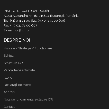
INSTITUTUL CULTURAL ROMÂN
Aleea Alexandru nr. 38, 011824 București, România
Tel.: (+4) 031 71 00 627, (+4) 031 71 00 606
Fax: (+4) 031 71 00 607
E-mail: icr@icr.ro
DESPRE NOI
Misiune / Strategie / Funcţionare
Echipa
Structura ICR
Rapoarte de activitate
Istoric
Declaraţii de avere
Achizitii
Nota de fundamentare cladire ICR
Contact