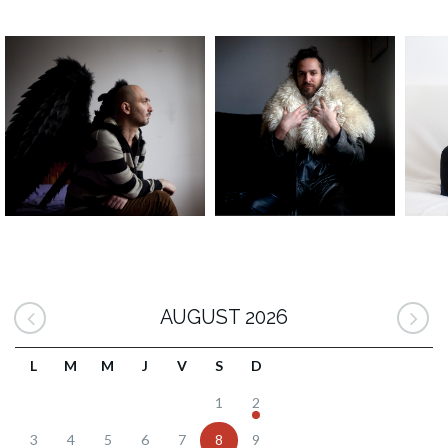
AUGUST 2026
L
M
M
J
V
S
D
1
2
3
4
5
6
7
8
9