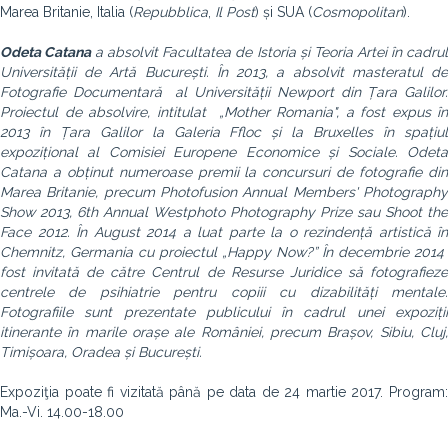
Marea Britanie, Italia (
Repubblica
,
Il Post
) și SUA (
Cosmopolitan
).
Odeta Catana
a absolvit Facultatea de Istoria și Teoria Artei în cadru
Universității de Artă București. În 2013, a absolvit masteratul de
Fotografie Documentară al Universității Newport din Țara Galilor.
Proiectul de absolvire, intitulat „Mother Romania", a fost expus în
2013 în Țara Galilor la Galeria Ffloc și la Bruxelles în spațiul
expozițional al Comisiei Europene Economice și Sociale.
Odeta
Catana a obținut numeroase premii la concursuri de fotografie din
Marea Britanie, precum Photofusion Annual Members' Photography
Show 2013, 6th Annual Westphoto Photography Prize sau Shoot the
Face 2012. În August 2014 a luat parte la o rezindență artistică în
Chemnitz, Germania cu proiectul „Happy Now?” În decembrie 2014
fost invitată de către Centrul de Resurse Juridice să fotografieze
centrele de psihiatrie pentru copiii cu dizabilități mentale.
Fotografiile sunt prezentate publicului în cadrul unei expoziții
itinerante în marile orașe ale României, precum Brașov, Sibiu, Cluj,
Timișoara, Oradea și București.
Expoziţia poate fi vizitată până pe data de
24 martie 2017.
Program
Ma.-Vi. 14.00-18.00