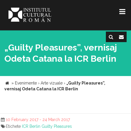
„Guilty Pleasures”, vernisaj
Odeta Catana la ICR Berlin
»
Evenimente
›
Arte vizuale
›
„Guilty Pleasures”,
vernisaj Odeta Catana la ICR Berlin
10 February 2017 - 24 March 2017
Etichete
ICR Berlin
Guilty Pleasures