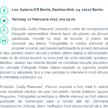
Loc: Galeria ICR Berlin, Reinhardtstr. 14, 10117 Berlin.
Vernisaj: 10 februarie 2017, ora 19.00
.
Expoziția „Guilty Pleasures" prezintă o serie de cincisprezece
fotografii reprezentând diverse tipuri de plăceri, pe alocuri
paradoxale, însoțite nu doar de bucurie, ci uneori de
vinovăție sau teamă. Fotografiate în mediul personal al
propriei locuințe, persoanele participante la proiect dezvăluie
în fața camerei, uneori discret și ezitant, alteori teatral și demonstrativ,
ceea ce de obicei ascund cu orice preț de ochii celorlalți: ipostaze,
tabieturi, ritualuri sau obiecte felurite ce constituie recuzita plăcerilor
lor vinovate. Fotografa Odeta Catana reusește să suprindă aceste
plăceri cu naturalețe, fără a crea senzația că intervine în mod intruziv
în intimitatea subiecților săi.
Proiectul „Guilty Pleasures” (
Plăceri vinovate
) a fost creat în cadru
unei rezidențe artistice de șase luni pentru revista britanică
Square
Magazine
. Fotografiile proiectului și diferite interviuri au fost ulterior
publicate de numeroase ziare și reviste atât din Germania
(
Süddeutsche Zeitung
,
Stern
,
Huffington Post Deutschland
) cât și din