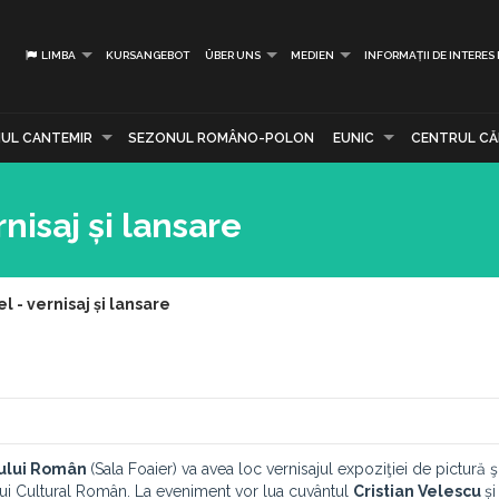
LIMBA
KURSANGEBOT
ÜBER UNS
MEDIEN
INFORMAȚII DE INTERES
UL CANTEMIR
SEZONUL ROMÂNO-POLON
EUNIC
CENTRUL CĂR
nisaj și lansare
 - vernisaj și lansare
ului Român
(Sala Foaier) va avea loc vernisajul expoziţiei de pictură ş
tului Cultural Român. La eveniment vor lua cuvântul
Cristian Velescu
și