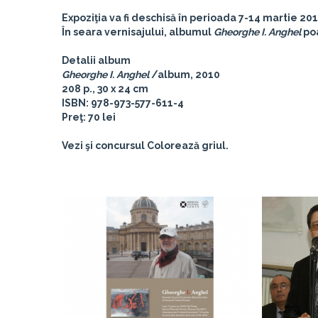
Expoziţia va fi deschisă în perioada
7-14 martie 20
În seara vernisajului, albumul
Gheorghe I. Anghel
poa
Detalii album
Gheorghe I. Anghel
/album, 2010
208 p., 30 x 24 cm
ISBN: 978-973-577-611-4
Preţ: 70 lei
Vezi şi concursul Colorează griul.