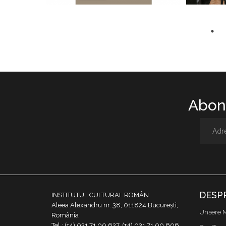
Abone
DESP
INSTITUTUL CULTURAL ROMÂN
Aleea Alexandru nr. 38, 011824 București,
Unsere M
România
Tel.: (+4) 031 71 00 627, (+4) 031 71 00 606