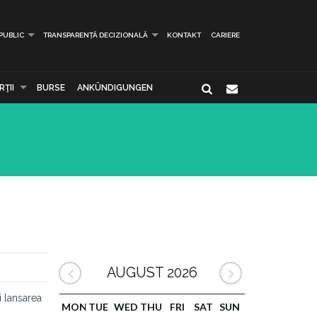
 PUBLIC
TRANSPARENȚĂ DECIZIONALĂ
KONTAKT
CARIERE
ŢII
BURSE
ANKÜNDIGUNGEN
AUGUST 2026
i lansarea
MON
TUE
WED
THU
FRI
SAT
SUN