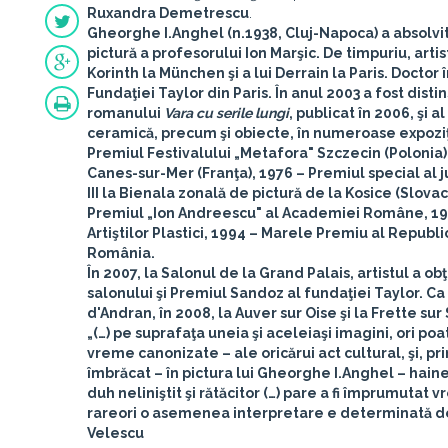
Ruxandra Demetrescu
.
Gheorghe I.Anghel
(n.1938, Cluj-Napoca) a absolvit
pictură a profesorului Ion Marşic. De timpuriu, arti
Korinth la München şi a lui Derrain la Paris. Doctor 
Fundaţiei Taylor din Paris. În anul 2003 a fost disti
romanului
Vara cu serile lungi
, publicat în 2006, şi 
ceramică, precum şi obiecte, în numeroase expoziţii 
Premiul Festivalului „Metafora" Szczecin (Polonia)
Canes-sur-Mer (Franţa), 1976 – Premiul special al ju
III la Bienala zonală de pictură de la Kosice (Slovac
Premiul „Ion Andreescu" al Academiei Române, 1983 
Artiştilor Plastici, 1994 – Marele Premiu al Republi
România.
În 2007, la Salonul de la Grand Palais, artistul a ob
salonului şi Premiul Sandoz al fundaţiei Taylor. Ca 
d'Andran, în 2008, la Auver sur Oise şi la Frette sur
„(…) pe suprafaţa uneia şi aceleiaşi imagini, ori po
vreme canonizate – ale oricărui act cultural, şi, prin
îmbrăcat – în pictura lui Gheorghe I.Anghel – hain
duh neliniştit şi rătăcitor (…) pare a fi împrumutat v
rareori o asemenea interpretare e determinată de 
Velescu