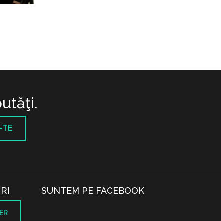
utăţi.
-TE
RI
SUNTEM PE FACEBOOK
ER