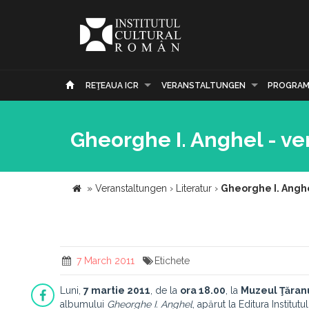
REŢEAUA ICR
VERANSTALTUNGEN
PROGRAM
Gheorghe I. Anghel - ver
»
Veranstaltungen
›
Literatur
›
Gheorghe I. Anghel
7 March 2011
Etichete
Luni,
7 martie 2011
, de la
ora 18.00
, la
Muzeul Ţăran
albumului
Gheorghe I. Anghel
, apărut la Editura Institu