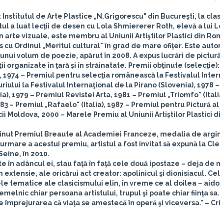
 Institutul de Arte Plastice „N.Grigorescu" din Bucureşti, la cla
stul a luat lecţii de desen cu Lola Shmiererer Roth, elevă a lui L
în arte vizuale, este membru al Uniunii Artiştilor Plastici din Ro
ns cu Ordinul „Meritul cultural" în grad de mare ofiţer. Este auto
al unui volum de poezie, apărut în 2008. A expus lucrări de pictură
organizate în ţară şi în străinatate. Premii obţinute (selecţie):
, 1974 – Premiul pentru selecţia românească la Festivalul Inter
riului la Festivalul Internaţional de la Pirano (Slovenia), 1978 
ia), 1979 – Premiul Revistei Arta, 1981 – Premiul „Triomfo" (Itali
– Premiul „Rafaelo" (Italia), 1987 – Premiul pentru Pictură al
cii Moldova, 2000 – Marele Premiu al Uniunii Artiştilor Plastici d
ţinut
Premiul Breaute al Academiei Franceze
, medalia de argin
urmare a acestui premiu, artistul a fost invitat să expună la Cl
 Seine, în 2010.
ate în adâncul ei, stau faţă în faţă cele două ipostaze – deja de 
 extensie, ale oricărui act creator: apolinicul şi dionisiacul. Cel
ele tematice ale clasicismului elin, în vreme ce al doilea – aid
remelnic chiar persoana artistului, trupul şi poate chiar fiinţa sa
împrejurarea că viaţa se amestecă în operă şi viceversa." –
Cr