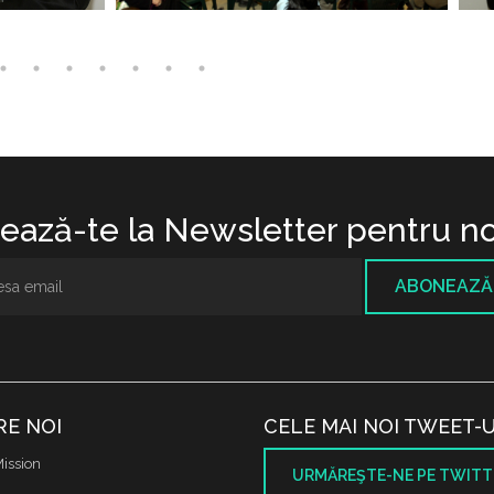
ază-te la Newsletter pentru no
ABONEAZĂ
RE NOI
CELE MAI NOI TWEET-U
ission
URMĂREŞTE-NE PE TWITT