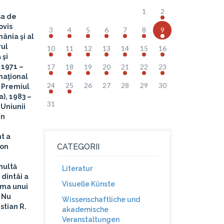
1
2
sa de
ovis
3
4
5
6
7
8
9
mânia şi al
rul
10
11
12
13
14
15
16
 şi
 1971 –
17
18
19
20
21
22
23
naţional
24
25
26
27
28
29
30
– Premiul
a), 1983 –
31
 Uniunii
in
t a
CATEGORII
eon
multă
Literatur
 dintâi a
Visuelle Künste
oma unui
. Nu
Wissenschaftliche und
istian R.
akademische
Veranstaltungen