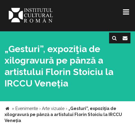
„Gesturi”, expoziţia de
xilogravură pe pânză a
artistului Florin Stoiciu la
IRCCU Veneția
»
Evenimente
›
Arte vizuale
›
„Gesturi”, expoziţia de
xilogravură pe pânză a artistului Florin Stoiciu la IRCCU
Veneția