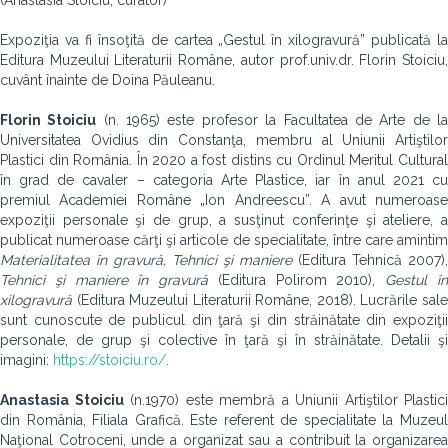
(Anastasia Stoiciu, curator)
Expoziţia va fi însoţită de cartea „Gestul în xilogravură” publicată la
Editura Muzeului Literaturii Române, autor prof.univ.dr. Florin Stoiciu,
cuvânt înainte de Doina Păuleanu.
Florin Stoiciu
(n. 1965) este profesor la Facultatea de Arte de l
Universitatea Ovidius din Constanţa, membru al Uniunii Artiştilor
Plastici din România. În 2020 a fost distins cu Ordinul Meritul Cultural
în grad de cavaler – categoria Arte Plastice, iar în anul 2021 cu
premiul Academiei Române „Ion Andreescu”. A avut numeroase
expoziţii personale şi de grup, a susţinut conferinţe şi ateliere, a
publicat numeroase cărţi şi articole de specialitate, între care amintim
Materialitatea în gravură, Tehnici
ş
i maniere
(Editura Tehnică 2007),
Tehnici
ş
i maniere
î
n gravur
ă
(Editura Polirom 2010),
Gestul î
xilogravură
(Editura Muzeului Literaturii Române, 2018). Lucrările sale
sunt cunoscute de publicul din ţară şi din străinătate din expoziţii
personale, de grup şi colective în ţară şi în străinătate. Detalii şi
imagini:
https://stoiciu.ro/
.
Anastasia Stoiciu
(n.1970) este membră a Uniunii Artiştilor Plastici
din România, Filiala Grafică. Este referent de specialitate la Muzeul
Naţional Cotroceni, unde a organizat sau a contribuit la organizarea