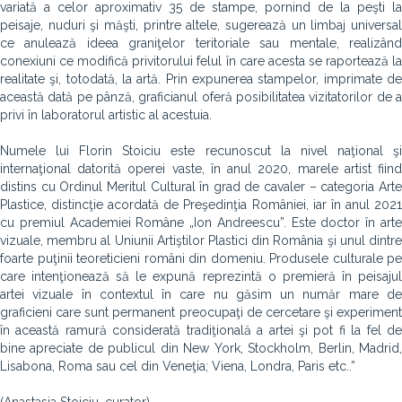
variată a celor aproximativ 35 de stampe, pornind de la peşti la
peisaje, nuduri şi măşti, printre altele, sugerează un limbaj universal
ce anulează ideea graniţelor teritoriale sau mentale, realizând
conexiuni ce modifică privitorului felul în care acesta se raportează la
realitate şi, totodată, la artă. Prin expunerea stampelor, imprimate de
această dată pe pânză, graficianul oferă posibilitatea vizitatorilor de a
privi în laboratorul artistic al acestuia.
Numele lui Florin Stoiciu este recunoscut la nivel naţional şi
internaţional datorită operei vaste, în anul 2020, marele artist fiind
distins cu Ordinul Meritul Cultural în grad de cavaler – categoria Arte
Plastice, distincţie acordată de Preşedinţia României, iar în anul 2021
cu premiul Academiei Române „Ion Andreescu”. Este doctor în arte
vizuale, membru al Uniunii Artiştilor Plastici din România şi unul dintre
foarte puţinii teoreticieni români din domeniu. Produsele culturale pe
care intenţionează să le expună reprezintă o premieră în peisajul
artei vizuale în contextul în care nu găsim un număr mare de
graficieni care sunt permanent preocupaţi de cercetare şi experiment
în această ramură considerată tradiţională a artei şi pot fi la fel de
bine apreciate de publicul din New York, Stockholm, Berlin, Madrid,
Lisabona, Roma sau cel din Veneţia; Viena, Londra, Paris etc..”