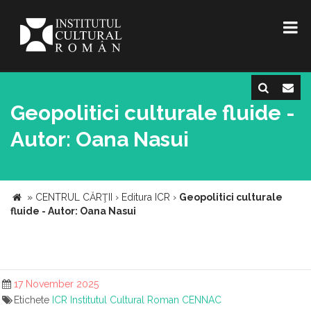
Geopolitici culturale fluide -
Autor: Oana Nasui
»
CENTRUL CĂRŢII
›
Editura ICR
›
Geopolitici culturale
fluide - Autor: Oana Nasui
17 November 2025
Etichete
ICR
Institutul Cultural Roman
CENNAC