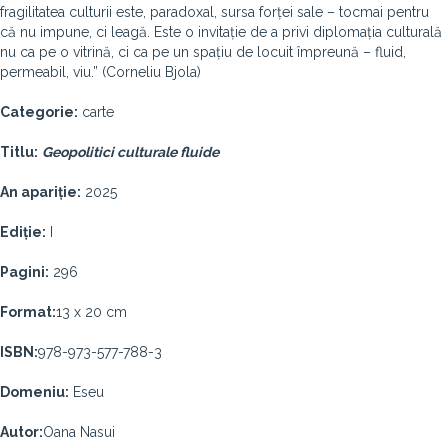
fragilitatea culturii este, paradoxal, sursa forței sale – tocmai pentru
că nu impune, ci leagă. Este o invitație de a privi diplomația culturală
nu ca pe o vitrină, ci ca pe un spațiu de locuit împreună – fluid,
permeabil, viu.” (Corneliu Bjola)
Categorie:
carte
Titlu:
Geopolitici culturale fluide
An apariție:
2025
Ediție:
I
Pagini:
296
Format:
13 x 20 cm
ISBN:
978-973-577-788-3
Domeniu:
Eseu
Autor:
Oana Nasui