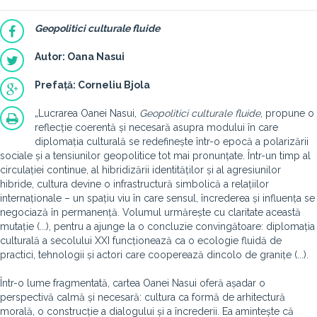
Geopolitici culturale fluide
Autor: Oana Nasui
Prefață: Corneliu Bjola
„Lucrarea Oanei Nasui,
Geopolitici culturale fluide
, propune o
reflecție coerentă și necesară asupra modului în care
diplomația culturală se redefinește într-o epocă a polarizării
sociale și a tensiunilor geopolitice tot mai pronunțate. Într-un timp al
circulației continue, al hibridizării identităților și al agresiunilor
hibride, cultura devine o infrastructură simbolică a relațiilor
internaționale – un spațiu viu în care sensul, încrederea și influența se
negociază în permanență. Volumul urmărește cu claritate această
mutație (...), pentru a ajunge la o concluzie convingătoare: diplomația
culturală a secolului XXI funcționează ca o ecologie fluidă de
practici, tehnologii și actori care cooperează dincolo de granițe (...).
Într-o lume fragmentată, cartea Oanei Nasui oferă așadar o
perspectivă calmă și necesară: cultura ca formă de arhitectură
morală, o construcție a dialogului și a încrederii. Ea amintește că