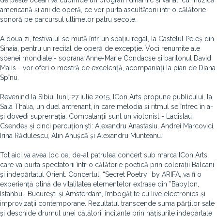
de peste ocean va cuprinde un program dinamic și variat, cu muzică
americană și arii de operă, ce vor purta ascultătorii într-o călătorie
sonoră pe parcursul ultimelor patru secole.
A doua zi, festivalul se mută într-un spațiu regal, la Castelul Peleș din
Sinaia, pentru un recital de operă de excepție. Voci renumite ale
scenei mondiale - soprana Anne-Marie Condacse și baritonul David
Malis - vor oferi o mostră de excelență, acompaniați la pian de Diana
Spînu.
Revenind la Sibiu, luni, 27 iulie 2015, ICon Arts propune publicului, la
Sala Thalia, un duel antrenant, în care melodia și ritmul se întrec în a-
și dovedi supremația. Combatanții sunt un violonist - Ladislau
Csendeș și cinci percuționiști: Alexandru Anastasiu, Andrei Marcovici,
Irina Rădulescu, Alin Anușcă și Alexandru Munteanu.
Tot aici va avea loc cel de-al patrulea concert sub marca ICon Arts,
care va purta spectatorii într-o călătorie poetică prin colorații Balcani
și îndepărtatul Orient. Concertul, “Secret Poetry” by ARIFA, va fi o
experiență plină de vitalitatea elementelor extrase din ”Babylon,
Istanbul, București și Amsterdam, îmbogățite cu live electronics și
improvizații contemporane. Rezultatul transcende suma părților sale
și deschide drumul unei călătorii incitante prin hățisurile îndepărtate