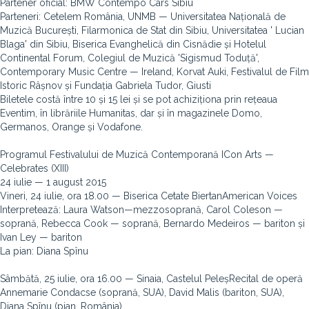
Partener oficial: BMW Contempo Cars Sibiu
Parteneri: Cetelem România, UNMB — Universitatea Națională de
Muzică București, Filarmonica de Stat din Sibiu, Universitatea ' Lucian
Blaga' din Sibiu, Biserica Evanghelică din Cisnădie și Hotelul
Continental Forum, Colegiul de Muzică 'Sigismud Toduță',
Contemporary Music Centre — Ireland, Korvat Auki, Festivalul de Film
Istoric Râșnov și Fundația Gabriela Tudor, Giusti
Biletele costă între 10 și 15 lei și se pot achiziționa prin rețeaua
Eventim, în librăriile Humanitas, dar și în magazinele Domo,
Germanos, Orange și Vodafone.
Programul Festivalului de Muzică Contemporană ICon Arts —
Celebrates (XIII)
24 iulie — 1 august 2015
Vineri, 24 iulie, ora 18.00 — Biserica Cetate BiertanAmerican Voices
Interpretează: Laura Watson—mezzosoprană, Carol Coleson —
soprană, Rebecca Cook — soprană, Bernardo Medeiros — bariton și
Ivan Ley — bariton
La pian: Diana Spînu
Sâmbătă, 25 iulie, ora 16.00 — Sinaia, Castelul PeleșRecital de operă
Annemarie Condacse (soprană, SUA), David Malis (bariton, SUA),
Diana Spînu (pian, România)