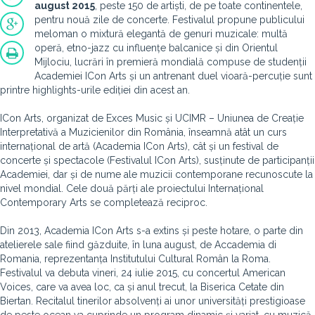
august 2015
, peste 150 de artiști, de pe toate continentele,
pentru nouă zile de concerte. Festivalul propune publicului
meloman o mixtură elegantă de genuri muzicale: multă
operă, etno-jazz cu influențe balcanice și din Orientul
Mijlociu, lucrări în premieră mondială compuse de studenții
Academiei ICon Arts și un antrenant duel vioară-percuție sunt
printre highlights-urile ediției din acest an.
ICon Arts, organizat de Exces Music și UCIMR – Uniunea de Creație
Interpretativă a Muzicienilor din România, înseamnă atât un curs
internațional de artă (Academia ICon Arts), cât și un festival de
concerte și spectacole (Festivalul ICon Arts), susținute de participanții
Academiei, dar și de nume ale muzicii contemporane recunoscute la
nivel mondial. Cele două părți ale proiectului Internațional
Contemporary Arts se completează reciproc.
Din 2013, Academia ICon Arts s-a extins și peste hotare, o parte din
atelierele sale fiind găzduite, în luna august, de Accademia di
Romania, reprezentanța Institutului Cultural Român la Roma.
Festivalul va debuta vineri, 24 iulie 2015, cu concertul American
Voices, care va avea loc, ca și anul trecut, la Biserica Cetate din
Biertan. Recitalul tinerilor absolvenți ai unor universități prestigioase