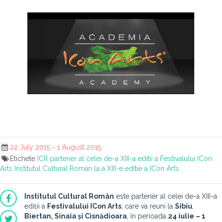
22 July 2015 - 1 August 2015
Etichete
ICR partener al celei de-a XIII-a editii a Festivalului ICon
Arts
Institutul Cultural Roman la a XIII-e editie a ICon Arts
Institutul Cultural Român
este partener al celei de-a XIII-a
ediții a
Festivalului ICon Arts
, care va reuni la
Sibiu
,
Biertan, Sinaia și Cisnădioara
, în perioada
24 iulie – 1