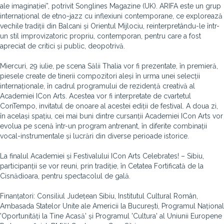
ale imaginației”, potrivit Songlines Magazine (UK). ARIFA este un grup
internațional de etno-jazz cu inflexiuni contemporane, ce explorează
vechile tradiții din Balcani și Orientul Mijlociu, reinterpretându-le într-
un stil improvizatoric propriu, contemporan, pentru care a fost
apreciat de critici și public, deopotrivă.
Miercuri, 29 iulie, pe scena Sălii Thalia vor fi prezentate, în premieră,
piesele create de tinerii compozitori aleși în urma unei selecții
internaționale, în cadrul programului de rezidență creativă al
Academiei ICon Arts. Acestea vor fi interpretate de cvartetul
ConTempo, invitatul de onoare al acestei ediții de festival. A doua zi,
în același spațiu, cei mai buni dintre cursanții Academiei ICon Arts vor
evolua pe scenă într-un program antrenant, în diferite combinații
vocal-instrumentale și lucrări din diverse perioade istorice.
La finalul Academiei și Festivalului ICon Arts Celebrates! – Sibiu,
participanții se vor reuni, prin tradiție, în Cetatea Fortificată de la
Cisnădioara, pentru spectacolul de gală.
Finanțatori: Consiliul Județean Sibiu, Institutul Cultural Român,
Ambasada Statelor Unite ale Americii la București, Programul Național
'Oportunități la Tine Acasă' și Programul 'Cultura' al Uniunii Europene