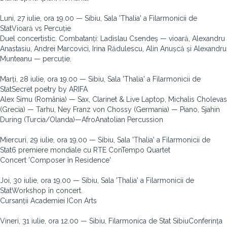
Luni, 27 iulie, ora 19.00 — Sibiu, Sala 'Thalia' a Filarmonicii de
StatVioară vs Percuție
Duel concertistic. Combatanți: Ladislau Csendeș — vioară, Alexandru
Anastasiu, Andrei Marcovici, Irina Rădulescu, Alin Anușcă și Alexandru
Munteanu — percuție.
Marți, 28 iulie, ora 19.00 — Sibiu, Sala 'Thalia' a Filarmonicii de
StatSecret poetry by ARIFA
Alex Simu (România) — Sax, Clarinet & Live Laptop, Michalis Cholevas
(Grecia) — Tarhu, Ney Franz von Chossy (Germania) — Piano, Sjahin
During (Turcia/Olanda)—AfroAnatolian Percussion
Miercuri, 29 iulie, ora 19.00 — Sibiu, Sala 'Thalia' a Filarmonicii de
Stat6 premiere mondiale cu RTE ConTempo Quartet
Concert 'Composer în Residence'
Joi, 30 iulie, ora 19.00 — Sibiu, Sala 'Thalia' a Filarmonicii de
StatWorkshop în concert.
Cursanții Academiei ICon Arts
Vineri, 31 iulie, ora 12.00 — Sibiu, Filarmonica de Stat SibiuConferința