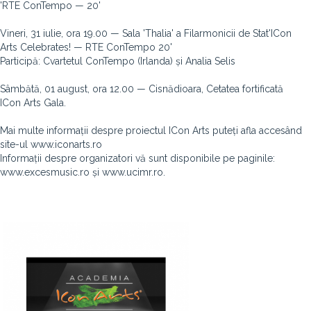
'RTE ConTempo — 20'
Vineri, 31 iulie, ora 19.00 — Sala 'Thalia' a Filarmonicii de Stat'ICon
Arts Celebrates! — RTE ConTempo 20'
Participă: Cvartetul ConTempo (Irlanda) și Analia Selis
Sâmbătă, 01 august, ora 12.00 — Cisnădioara, Cetatea fortificată
ICon Arts Gala.
Mai multe informații despre proiectul ICon Arts puteți afla accesând
site-ul www.iconarts.ro
Informații despre organizatori vă sunt disponibile pe paginile:
www.excesmusic.ro și www.ucimr.ro.