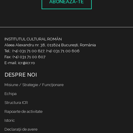
ABONEAZĂ-TE
INSTITUTUL CULTURAL ROMÂN
Aleea Alexandru nr. 38, 011824 București, România
Tel.: (+4) 031 71 00 627, (+4) 031 71 00 606
Fax: (+4) 031 71 00 607
E-mail: icr@icr.ro
DESPRE NOI
Misiune / Strategie / Funcţionare
Echipa
Structura ICR
Rapoarte de activitate
Istoric
Declaraţii de avere