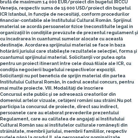
brută de maximum 14 000 EUR/proiect din bugetul IRCCU
Veneţia, respectiv suma de 15 000 USD/proiect din bugetul
ICR Istanbul, în funcţie de necesităţi, conform procedurilor
financiar-contabile ale Institutului Cultural Român. Sprijinul
material se acordă persoanelor fizice (neconstituite legal in
organizaţii) în condiţiile prevăzute de prezentul regulament şi
cu încadrarea în cuantumul sumelor alocate cu această
destinaţie. Acordarea sprijinului material se face în baza
hotărârii juriului care stabileşte rezultatele selecţiei, forma şi
cuantumul sprijinului material. Solicitanţii vor putea opta
pentru un proiect itinerant între cele două filiale ale ICR, cu
condiţia negocierii bugetului respectivelor expoziţii.
Solicitanţii nu pot beneficia de sprijin material din partea
Institutului Cultural Român, în cadrul acestui concurs, pentru
mai multe proiecte.
VIII. Modalităţi de înscriere
Concursul este public şi se adresează creatorilor din
domeniul artelor vizuale, cetăţeni români sau străini.Nu pot
participa la concursul de proiecte, direct sau indirect,
persoanele care au elaborat prevederile prezentului
Regulament, care au calitatea de angajaţi ai Institutului
Cultural Român sau ai institutelor culturale româneşti din
străinătate, membrii juriului, membrii familiilor, respectiv
rudele până la gradul II, ale persoanelor nominalizate.