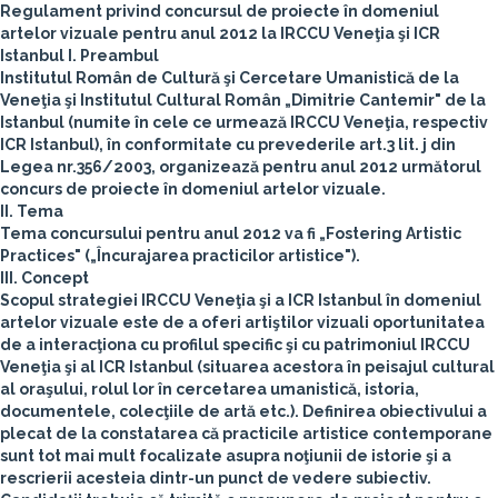
Regulament privind concursul de proiecte în domeniul
artelor vizuale pentru anul 2012 la IRCCU Veneţia şi ICR
Istanbul
I. Preambul
Institutul Român de Cultură şi Cercetare Umanistică de la
Veneţia şi Institutul Cultural Român „Dimitrie Cantemir
"
de la
Istanbul (numite în cele ce urmează IRCCU Veneţia, respectiv
ICR Istanbul), în conformitate cu prevederile art.3 lit. j din
Legea nr.356/2003, organizează pentru anul 2012 următorul
concurs de proiecte în domeniul artelor vizuale.
II. Tema
Tema concursului pentru anul 2012 va fi „Fostering Artistic
Practices
"
(„Încurajarea practicilor artistice
"
).
III. Concept
Scopul strategiei IRCCU Veneţia şi a ICR Istanbul în domeniul
artelor vizuale este de a oferi artiştilor vizuali oportunitatea
de a interacţiona cu profilul specific şi cu patrimoniul IRCCU
Veneţia şi al ICR Istanbul (situarea acestora în peisajul cultural
al oraşului, rolul lor în cercetarea umanistică, istoria,
documentele, colecţiile de artă etc.). Definirea obiectivului a
plecat de la constatarea că practicile artistice contemporane
sunt tot mai mult focalizate asupra noţiunii de istorie şi a
rescrierii acesteia dintr-un punct de vedere subiectiv.