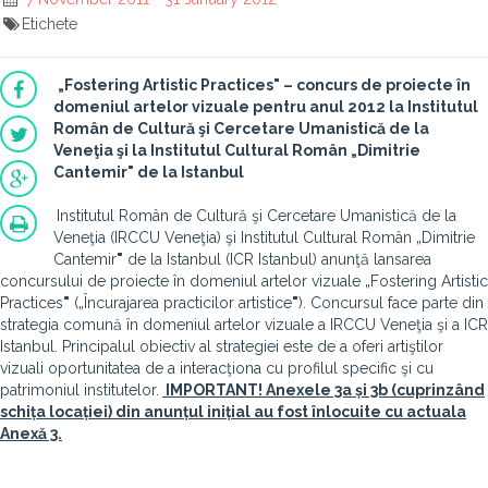
Etichete
„Fostering Artistic Practices
"
– concurs de proiecte în
domeniul artelor vizuale pentru anul 2012 la Institutul
Român de Cultură şi Cercetare Umanistică de la
Veneţia
şi la Institutul Cultural Român „Dimitrie
Cantemir
"
de la Istanbul
Institutul Român de Cultură şi Cercetare Umanistică de la
Veneţia (IRCCU Veneţia) şi Institutul Cultural Român „Dimitrie
Cantemir
"
de la Istanbul (ICR Istanbul) anunţă lansarea
concursului de proiecte în domeniul artelor vizuale „Fostering Artistic
Practices
"
(„Încurajarea practicilor artistice
"
). Concursul face parte din
strategia comună în domeniul artelor vizuale a IRCCU Veneţia şi a ICR
Istanbul. Principalul obiectiv al strategiei este de a oferi artiştilor
vizuali oportunitatea de a interacţiona cu profilul specific şi cu
patrimoniul institutelor.
IMPORTANT! Anexele 3a și 3b (cuprinzând
schița locației) din anunțul inițial au fost înlocuite cu actuala
Anexă 3.