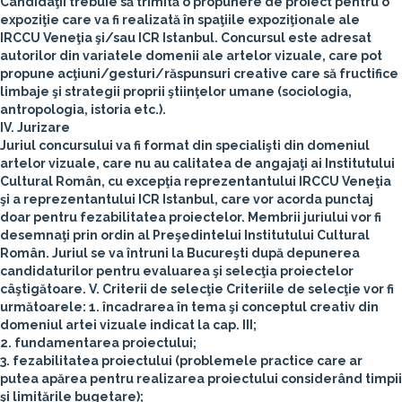
Candidaţii trebuie să trimită o propunere de proiect pentru o
expoziţie care va fi realizată în spaţiile expoziţionale ale
IRCCU Veneţia şi/sau ICR Istanbul. Concursul este adresat
autorilor din variatele domenii ale artelor vizuale, care pot
propune acţiuni/gesturi/răspunsuri creative care să fructifice
limbaje şi strategii proprii ştiinţelor umane (sociologia,
antropologia, istoria etc.).
IV. Jurizare
Juriul concursului va fi format din specialişti din domeniul
artelor vizuale, care nu au calitatea de angajaţi ai Institutului
Cultural Român, cu excepţia reprezentantului IRCCU Veneţia
şi a reprezentantului ICR Istanbul, care vor acorda punctaj
doar pentru fezabilitatea proiectelor. Membrii juriului vor fi
desemnaţi prin ordin al Preşedintelui Institutului Cultural
Român. Juriul se va întruni la Bucureşti după depunerea
candidaturilor pentru evaluarea şi selecţia proiectelor
câştigătoare.
V. Criterii de selecţie
Criteriile de selecţie vor fi
următoarele:
1. încadrarea în tema şi conceptul creativ din
domeniul artei vizuale indicat la cap. III;
2. fundamentarea proiectului;
3. fezabilitatea proiectului (problemele practice care ar
putea apărea pentru realizarea proiectului considerând timpii
şi limitările bugetare);