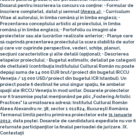
Dosarul pentru înscrierea la concurs va conţine:
• Formular de
înscriere completat, datat şi semnat
(Anexa 4);
• Curriculum
Vitae al autorului, în limba română şi în limba engleză; •
Prezentarea conceptului artistic al proiectului, în limba
română şi în limba engleză; • Portofoliu cu imagini ale
proiectelor sau ale lucrărilor realizate anterior; • Planşe care
să cuprindă prezentarea proiectului la scara stabilită de autor
şi care vor cuprinde perspective, vederi, schiţe, planuri,
secţiuni caracteristice şi alte detalii (opţional); • Descrierea
etapelor proiectului; • Bugetul estimativ, detaliat pe categorii
de cheltuieli (contribuţia Institutului Cultural Român nu poate
depăşi suma de 14 000 EUR brut/proiect din bugetul IRCCU
Veneţia / 15 000 USD/proiect din bugetul ICR Istanbul). Un
proiect poate fi destinat fie unui singur spaţiu, fie ambelor
spaţii ale IRCCU Veneţia în mod unitar. Dosarele proiectelor
vor fi transmise poştal menţionând pe plic
„Fostering Artistic
Practices
"
la următoarea adresă:
Institutul Cultural Român
Aleea Alexandru nr. 38, sector 1
011824, Bucureşti
România
Termenul limită pentru primirea proiectelor este
31 ianuarie
2012
, data poştei. Dosarele de candidatură expediate nu vor fi
returnate participanţilor la finalul perioadei de jurizare.
IX.
Contestaţii