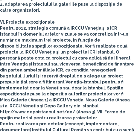
4. adaptarea proiectului la galeriile puse la dispoziţie de
către organizatori.
VI. Proiecte expoziţionale
Pentru 2012, strategia comună a IRCCU Veneţia şi a ICR
Istanbul în domeniul artelor vizuale se va concretiza într-un
număr de maximum trei proiecte, în funcţie de
disponibilitatea spaţiilor expoziţionale. Vor fi realizate două
proiecte la IRCCU Veneţia şi un proiect la ICR Istanbul. O
persoană poate opta ca proiectul cu care aplică să fie itinerat
între Veneţia şi Istanbul sau viceversa, beneficiind de finanţare
din partea ambelor filiale ICR, cu condiţia renegocierii
bugetului. Juriul îşi rezervă dreptul de a alege un proiect
propus iniţial spre a fi itinerant Veneţia-Istanbul pentru a fi
implementat doar la Veneţia sau doar la Istanbul. Spaţiile
expoziţionale puse la dispoziţia autorilor proiectelor vor fi
Mica Galerie
( Anexa 1)
a IRCCU Veneţia, Noua Galerie
(Anexa
2)
a IRCCU Veneţia şi Depo Gallery din Istanbul
http://www.depoistanbul.net/en/ (Anexa 3).
VII. Forme de
sprijin material pentru realizarea proiectelor
Pentru realizarea proiectelor (concept, implementare,
documentare) Institutul Cultural Român va contribui cu o sumă