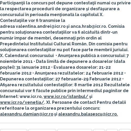
Participanţii la concurs pot depune contestaţii numai cu privire
la respectarea procedurii de organizare şi desfăşurare a
concursului în perioada menţionată la capitolul X.
Contestaţiile vor fi transmise la
adresa valentina.andrei@icr.ro şi anca.hrab@icr.ro. Comisia
pentru soluţionarea contestaţiilor va fi alcătuită dintr-un
număr impar de membri, desemnaţi prin ordin al
Preşedintelui Institutului Cultural Român. Din comisia pentru
soluţionarea contestaţiilor nu pot face parte membrii juriului.
X. Calendarul concursului
• Anunţarea publică a concursului: 7
noiembrie 2011 • Data limită de depunere a dosarelor (data
poştei): 31 ianuarie 2012 • Evaluarea dosarelor: 21-22
februarie 2012 • Anunţarea rezultatelor: 24 februarie 2012 •
Depunerea contestaţiilor: 27 februarie-29 Februarie 2012 •
Afişarea rezultatului contestaţiilor: 8 martie 2012 Rezultatele
concursului vor fi făcute publice prin intermediul paginilor de
Internet: www.icr.ro,
www.icr.ro/istanbul/
şi
www.icr.ro/venetia/
.
XI. Persoane de contact
Pentru detalii
referitoare la organizarea prezentului concurs:
alexandru.damian@icr.ro
şi
alexandru.balasescu@icr.ro.