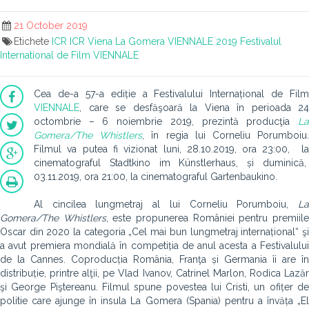
21 October 2019
Etichete
ICR
ICR Viena
La Gomera
VIENNALE 2019
Festivalul
International de Film VIENNALE
Cea de-a 57-a ediție a Festivalului Internațional de Film
VIENNALE
, care se desfăşoară la Viena în perioada 24
octombrie – 6 noiembrie 2019, prezintă producţia
La
Gomera/The Whistlers
, în regia lui Corneliu Porumboiu
Filmul va putea fi vizionat luni, 28.10.2019, ora 23:00, la
cinematograful Stadtkino im Künstlerhaus, și duminică,
03.11.2019, ora 21:00, la cinematograful Gartenbaukino.
Al cincilea lungmetraj al lui Corneliu Porumboiu,
La
Gomera/The Whistlers
, este propunerea României pentru premiil
Oscar din 2020 la categoria „Cel mai bun lungmetraj internațional“ şi
a avut premiera mondială în competiția de anul acesta a Festivalului
de la Cannes. Coproducția România, Franţa și Germania îi are în
distribuție, printre alţii, pe Vlad Ivanov, Catrinel Marlon, Rodica Lazăr
şi George Piştereanu. Filmul spune povestea lui Cristi, un ofițer de
politie care ajunge în insula La Gomera (Spania) pentru a învăța „El