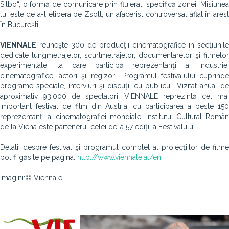
Silbo“, o formă de comunicare prin fluierat, specifică zonei. Misiunea
lui este de a-l elibera pe Zsolt, un afacerist controversat aflat în arest
în București.
VIENNALE
reuneşte 300 de producţii cinematografice în secţiunile
dedicate lungmetrajelor, scurtmetrajelor, documentarelor şi filmelor
experimentale, la care participă reprezentanţi ai industriei
cinematografice, actori şi regizori. Programul festivalului cuprinde
programe speciale, interviuri şi discuţii cu publicul. Vizitat anual de
aproximativ 93.000 de spectatori, VIENNALE reprezintă cel mai
important festival de film din Austria, cu participarea a peste 150
reprezentanți ai cinematografiei mondiale. Institutul Cultural Român
de la Viena este partenerul celei de-a 57 ediții a Festivalului.
Detalii despre festival şi programul complet al proiecţiilor de filme
pot fi găsite pe pagina:
http://www.viennale.at/en
Imagini:© Viennale