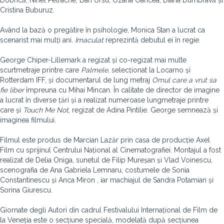
Dobrică, Ninel Petrache, Dan Ursu, Ozana Oancea, Diana Dumbravă și
Cristina Buburuz.
Având la bază o pregătire în psihologie, Monica Stan a lucrat ca
scenarist mai mulți ani.
Imaculat
reprezintă debutul ei în regie.
George Chiper-Lillemark a regizat și co-regizat mai multe
scurtmetraje printre care
Palmele,
selecționat la Locarno și
Rotterdam IFF, și documentarul de lung metraj
Omul care a vrut sa
fie liber
împreuna cu Mihai Mincan. În calitate de director de imagine
a lucrat în diverse țări și a realizat numeroase lungmetraje printre
care și
Touch Me Not
, regizat de Adina Pintilie. George semnează și
imaginea filmului.
Filmul este produs de Marcian Lazăr prin casa de producție Axel
Film cu sprijinul Centrului Național al Cinematografiei. Montajul a fost
realizat de Delia Oniga, sunetul de Filip Mureșan și Vlad Voinescu,
scenografia de Ana Gabriela Lemnaru, costumele de Sonia
Constantinescu și Anca Miron , iar machiajul de Sandra Potamian și
Sorina Giurescu.
Giornate degli Autori din cadrul Festivalului Internațional de Film de
la Veneția este o secțiune specială, modelată după secțiunea