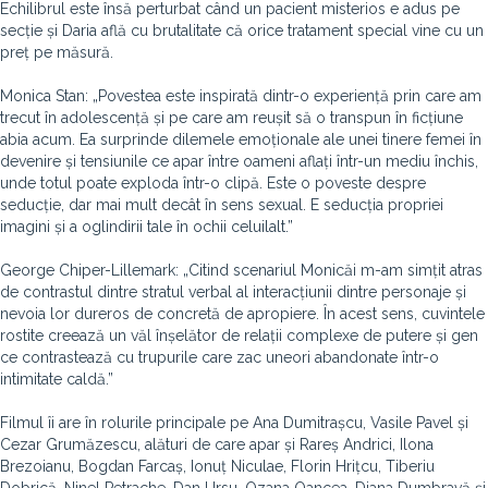
Echilibrul este însă perturbat când un pacient misterios e adus pe
secție și Daria află cu brutalitate că orice tratament special vine cu un
preț pe măsură.
Monica Stan: „Povestea este inspirată dintr-o experiență prin care am
trecut în adolescență și pe care am reușit să o transpun în ficțiune
abia acum. Ea surprinde dilemele emoționale ale unei tinere femei în
devenire și tensiunile ce apar între oameni aflați într-un mediu închis,
unde totul poate exploda într-o clipă. Este o poveste despre
seducție, dar mai mult decât în sens sexual. E seducția propriei
imagini și a oglindirii tale în ochii celuilalt.”
George Chiper-Lillemark: „Citind scenariul Monicăi m-am simțit atras
de contrastul dintre stratul verbal al interacțiunii dintre personaje și
nevoia lor dureros de concretă de apropiere. În acest sens, cuvintele
rostite creează un văl înșelător de relații complexe de putere și gen
ce contrastează cu trupurile care zac uneori abandonate într-o
intimitate caldă.”
Filmul îi are în rolurile principale pe Ana Dumitrașcu, Vasile Pavel și
Cezar Grumăzescu, alături de care apar și Rareș Andrici, Ilona
Brezoianu, Bogdan Farcaș, Ionuț Niculae, Florin Hrițcu, Tiberiu