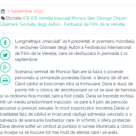
7 September 2021
Etichete
ICR
ICR Venetia
Imaculat
Monica Stan
George Chiper-
Lillemark
Giornate degli Autori - Festivalul de Film de la Venetia
Lungmetrajul „Imaculat” va fi prezentat, în premieră mondială,
în secțiunea Giornate degli Autori a Festivalului Internațional
de Film de la Veneția, care se desfășoară în perioada 1-11
septembrie.
Scenariul semnat de Monica Stan are la bază o poveste
personală și urmărește povestea Dariei, o tânără de 18 ani.
Când iubitul ei toxicoman intră la închisoare, Daria e dusă de
părinți într-o clinică de dezintoxicare ca să se lase de heroină
și să redevină fiica model care a fost odată. Daria se trezește închisă
într-un mediu predominant masculin, ce pare a fi plin de pericole
ascunse și presiuni sexuale. În mod surprinzător inocența Dariei și
loialitatea față de iubitul ei încarcerat câștigă admirația celorlalți și o
salvează de avansurile bărbaților care, în schimb, îi oferă protecție.
Daria devine astfel un simbol al purității în lumea întunecată a clinicii
și începe să se bucure tot mai mult de atenția care i se arată.