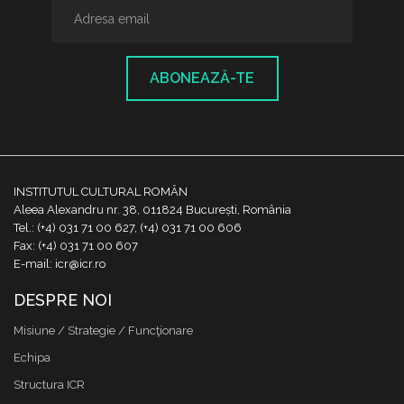
ABONEAZĂ-TE
INSTITUTUL CULTURAL ROMÂN
Aleea Alexandru nr. 38, 011824 București, România
Tel.: (+4) 031 71 00 627, (+4) 031 71 00 606
Fax: (+4) 031 71 00 607
E-mail: icr@icr.ro
DESPRE NOI
Misiune / Strategie / Funcţionare
Echipa
Structura ICR