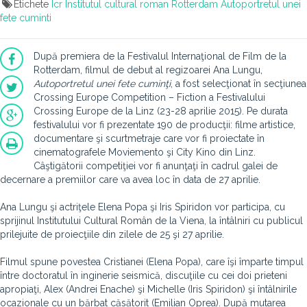
Etichete
Icr
Institutul cultural roman
Rotterdam
Autoportretul unei
fete cuminti
După premiera de la Festivalul Internaţional de Film de la
Rotterdam, filmul de debut al regizoarei Ana Lungu,
Autoportretul unei fete cuminţi
, a fost selecţionat în secţiunea
Crossing Europe Competition – Fiction a Festivalului
Crossing Europe de la Linz (23-28 aprilie 2015). Pe durata
festivalului vor fi prezentate 190 de producţii: filme artistice,
documentare şi scurtmetraje care vor fi proiectate în
cinematografele Moviemento şi City Kino din Linz.
Câştigătorii competiţiei vor fi anunţaţi în cadrul galei de
decernare a premiilor care va avea loc în data de 27 aprilie.
Ana Lungu şi actriţele Elena Popa şi Iris Spiridon vor participa, cu
sprijinul Institutului Cultural Român de la Viena, la întâlniri cu publicul
prilejuite de proiecţiile din zilele de 25 şi 27 aprilie.
Filmul spune povestea Cristianei (Elena Popa), care îşi împarte timpul
între doctoratul în inginerie seismică, discuţiile cu cei doi prieteni
apropiaţi, Alex (Andrei Enache) şi Michelle (Iris Spiridon) şi întâlnirile
ocazionale cu un bărbat căsătorit (Emilian Oprea). După mutarea