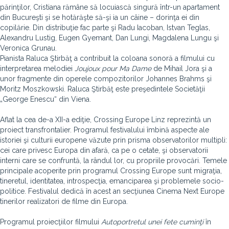
părinţilor, Cristiana rămâne să locuiască singură într-un apartament
din Bucureşti şi se hotărăşte să-şi ia un câine – dorinţa ei din
copilărie. Din distribuţie fac parte şi Radu Iacoban, Istvan Teglas,
Alexandru Lustig, Eugen Gyemant, Dan Lungi, Magdalena Lungu şi
Veronica Grunau.
Pianista Raluca Ştirbăţ a contribuit la coloana sonoră a filmului cu
interpretarea melodiei
Joujoux pour Ma Dame
de Mihail Jora şi a
unor fragmente din operele compozitorilor Johannes Brahms şi
Moritz Moszkowski. Raluca Ştirbăţ este preşedintele Societăţii
„George Enescu“ din Viena.
Aflat la cea de-a XII-a ediţie, Crossing Europe Linz reprezintă un
proiect transfrontalier. Programul festivalului îmbină aspecte ale
istoriei şi culturii europene văzute prin prisma observatorilor multipli:
cei care privesc Europa din afară, ca pe o cetate, şi observatorii
interni care se confruntă, la rândul lor, cu propriile provocări. Temele
principale acoperite prin programul Crossing Europe sunt migraţia,
tineretul, identitatea, introspecţia, emanciparea şi problemele socio-
politice. Festivalul dedică în acest an secţiunea Cinema Next Europe
tinerilor realizatori de filme din Europa.
Programul proiecţiilor filmului
Autoportretul unei fete cuminţi
în