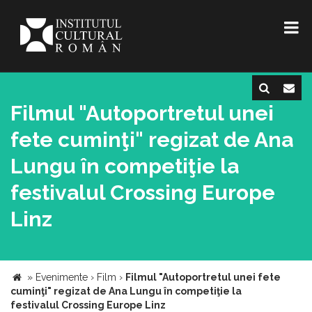
Filmul "Autoportretul unei
fete cuminţi" regizat de Ana
Lungu în competiţie la
festivalul Crossing Europe
Linz
»
Evenimente
›
Film
›
Filmul "Autoportretul unei fete
cuminţi" regizat de Ana Lungu în competiţie la
festivalul Crossing Europe Linz