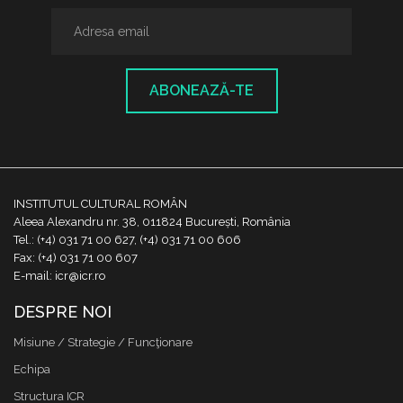
ABONEAZĂ-TE
INSTITUTUL CULTURAL ROMÂN
Aleea Alexandru nr. 38, 011824 București, România
Tel.: (+4) 031 71 00 627, (+4) 031 71 00 606
Fax: (+4) 031 71 00 607
E-mail: icr@icr.ro
DESPRE NOI
Misiune / Strategie / Funcţionare
Echipa
Structura ICR