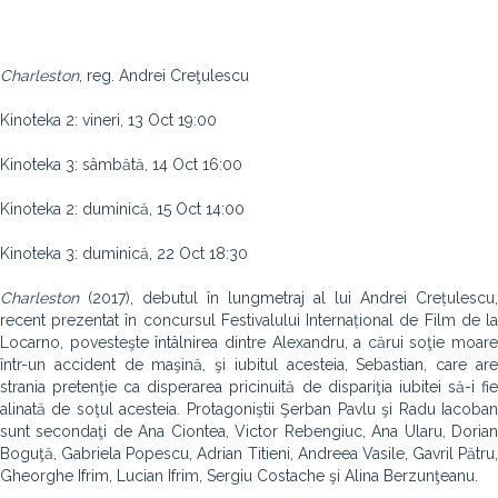
Charleston
, reg. Andrei Creţulescu
Kinoteka 2: vineri, 13 Oct 19:00
Kinoteka 3: sâmbătă, 14 Oct 16:00
Kinoteka 2: duminică, 15 Oct 14:00
Kinoteka 3: duminică, 22 Oct 18:30
Charleston
(2017), debutul în lungmetraj al lui Andrei Crețulescu,
recent prezentat în concursul Festivalului Internațional de Film de la
Locarno, povesteşte întâlnirea dintre Alexandru, a cărui soţie moare
într-un accident de maşină, şi iubitul acesteia, Sebastian, care are
strania pretenţie ca disperarea pricinuită de dispariţia iubitei să-i fie
alinată de soţul acesteia. Protagoniştii Şerban Pavlu şi Radu Iacoban
sunt secondaţi de Ana Ciontea, Victor Rebengiuc, Ana Ularu, Dorian
Boguţă, Gabriela Popescu, Adrian Titieni, Andreea Vasile, Gavril Pătru,
Gheorghe Ifrim, Lucian Ifrim, Sergiu Costache şi Alina Berzunţeanu.