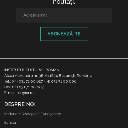
noutăţi.
ABONEAZĂ-TE
INSTITUTUL CULTURAL ROMÂN
Aleea Alexandru nr. 38, 011824 București, România
Tel.: (+4) 031 71 00 627, (+4) 031 71 00 606
Fax: (+4) 031 71 00 607
E-mail: icr@icr.ro
DESPRE NOI
Misiune / Strategie / Funcţionare
Echipa