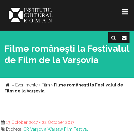
Filme româneşti la Festivalul
de Film de la Varşovia
»
Evenimente
›
Film
›
Filme româneşti la Festivalul de
Film de la Varşovia
13 October 2017 - 22 October 2017
Etichete
ICR Varșovia
Warsaw Film Festival