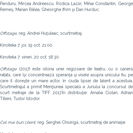
Panduru, Mircea Andreescu, Rodica Lazăr, Mihai Constantin, George
Remeş, Marian Râlea, Gheorghe Ifrim şi Dan Hurduc.
Offstage
, reg. Andrei Huţuleac, scurtmetraj
Kinoteka 7: joi, 19 oct. 21:00
Kinoteka 7: vineri, 20 oct. 18:30
Offstage
(2017) este istoria unei regizoare de teatru, cu o carieră
ratată, care îşi concentrează speranţa şi visele asupra unicului fiu, pe
care îl doreşte un mare actor, în ciuda lipsei de talent a acestuia.
Scurtmetrajul a primit Menţiunea specială a Juriului la concursul de
scurt metraje de la TIFF 2017.În distribuţie: Amalia Ciolan, Adrian
Titieni, Tudor Istodor.
Cel mai bun client
, reg. Serghei Chivirigă, scurtmetraj de animaţie