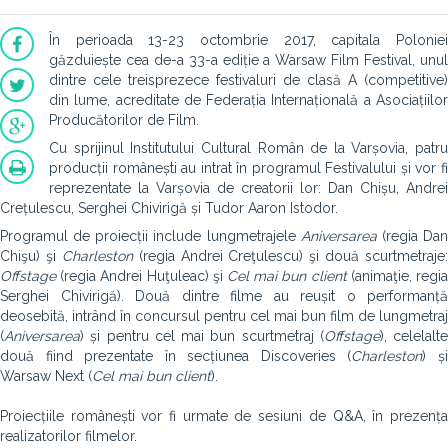
În perioada 13-23 octombrie 2017, capitala Poloniei
găzduiește cea de-a 33-a ediție a Warsaw Film Festival, unul
dintre cele treisprezece festivaluri de clasă A (competitive)
din lume, acreditate de Federația Internațională a Asociațiilor
Producătorilor de Film.
Cu sprijinul Institutului Cultural Român de la Varșovia, patru
producții românești au intrat în programul Festivalului și vor fi
reprezentate la Varșovia de creatorii lor: Dan Chișu, Andrei
Crețulescu, Serghei Chivirigă și Tudor Aaron Istodor.
Programul de proiecții include lungmetrajele
Aniversarea
(regia Da
Chişu) şi
Charleston
(regia Andrei Creţulescu) şi două scurtmetraje:
Offstage
(regia Andrei Huţuleac) şi
Cel mai bun client
(animaţie, regi
Serghei Chivirigă). Două dintre filme au reușit o performanță
deosebită, intrând în concursul pentru cel mai bun film de lungmetraj
(
Aniversarea
) și pentru cel mai bun scurtmetraj (
Offstage
), celelalte
două fiind prezentate în secțiunea Discoveries (
Charleston
) ș
Warsaw Next (
Cel mai bun client
).
Proiecțiile românești vor fi urmate de sesiuni de Q&A, în prezența
realizatorilor filmelor.