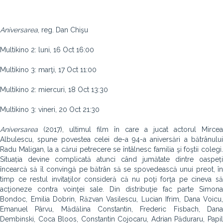
Aniversarea
, reg. Dan Chişu
Multikino 2: luni, 16 Oct 16:00
Multikino 3: marţi, 17 Oct 11:00
Multikino 2: miercuri, 18 Oct 13:30
Multikino 3: vineri, 20 Oct 21:30
Aniversarea
(2017), ultimul film în care a jucat actorul Mircea
Albulescu, spune povestea celei de-a 94-a aniversări a bătrânului
Radu Maligan, la a cărui petrecere se întâlnesc familia şi foştii colegi.
Situația devine complicată atunci când jumătate dintre oaspeți
încearcă să îl convingă pe bătrân să se spovedească unui preot, în
timp ce restul invitaţilor consideră că nu poţi forţa pe cineva să
acţioneze contra voinţei sale. Din distribuţie fac parte Simona
Bondoc, Emilia Dobrin, Răzvan Vasilescu, Lucian Ifrim, Dana Voicu,
Emanuel Pârvu, Mădălina Constantin, Frederic Fisbach, Dana
Dembinski, Coca Bloos, Constantin Cojocaru, Adrian Păduraru, Papil