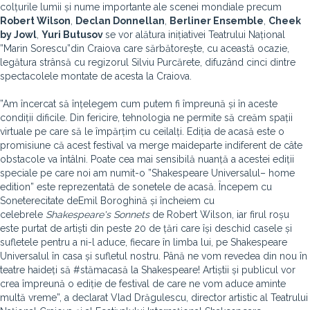
colțurile lumii și nume importante ale scenei mondiale precum
Robert Wilson
,
Declan Donnellan
,
Berliner Ensemble
,
Cheek
by Jowl
,
Yuri Butusov
se vor alătura inițiativei Teatrului Național
”Marin Sorescu”din Craiova care sărbătorește, cu această ocazie,
legătura strânsă cu regizorul Silviu Purcărete, difuzând cinci dintre
spectacolele montate de acesta la Craiova.
”Am încercat să înțelegem cum putem fi împreună și în aceste
condiții dificile. Din fericire, tehnologia ne permite să creăm spații
virtuale pe care să le împărțim cu ceilalți. Ediția de acasă este o
promisiune că acest festival va merge maideparte indiferent de câte
obstacole va întâlni. Poate cea mai sensibilă nuanță a acestei ediții
speciale pe care noi am numit-o ”Shakespeare Universalul– home
edition” este reprezentată de sonetele de acasă. Începem cu
Soneterecitate deEmil Boroghină și încheiem cu
celebrele
Shakespeare's Sonnets
de Robert Wilson, iar firul roșu
este purtat de artiști din peste 20 de țări care își deschid casele și
sufletele pentru a ni-l aduce, fiecare în limba lui, pe Shakespeare
Universalul în casa și sufletul nostru. Până ne vom revedea din nou în
teatre haideți să #stămacasă la Shakespeare! Artiștii și publicul vor
crea împreună o ediție de festival de care ne vom aduce aminte
multă vreme”, a declarat Vlad Drăgulescu, director artistic al Teatrului