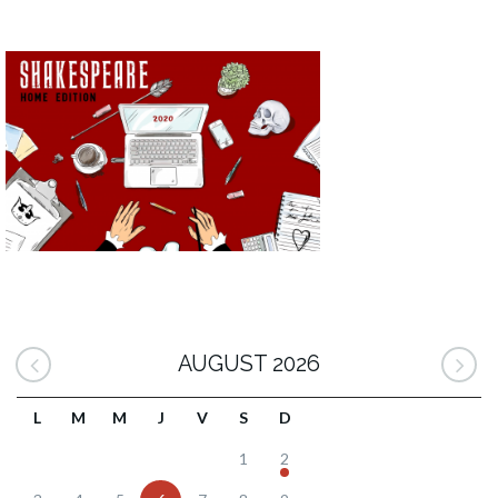
AUGUST 2026
L
M
M
J
V
S
D
1
2