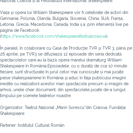
Național Craiova și al Festivalului Internațional Shakespeare.
Viața și opera lui William Shakespeare vor fi celebrate de actori din
Germania, Polonia, Olanda, Bulgaria, Slovenia, China, SUA, Franța,
Letonia, Grecia, Macedonia, Canada, India ș.a. prin intervenții live pe
pagina de Facebook
(
https://www.facebook.com/shakespearefestivalcraiova
).
În paralel, în colaborare cu Casa de Producție TVR și TVR 3, până pe
26 aprilie, pe TVR3 se difuzează 12 episoade din seria dedicată
spectacolelor care au la bază opera marelui dramaturg William
Shakespeare în România.Episoadele, cu o durată de cca 10 minute
fiecare, sunt structurate în jurul celor mai cunoscute și mai jucate
piese shakespeariene în România şi aduc în faţa publicului imagini
inedite cu realizatorii acestor mari spectacole precum și imagini de
arhivă, unele chiar document, din spectacolele jucate de-a lungul
timpului pe scenele teatrelor noastre.
Organizator: Teatrul Național „Marin Sorescu”din Craiova, Fundația
Shakespeare
Partener: Institutul Cultural Român