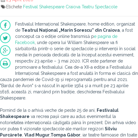
Etichete
Festival
Shakespeare
Craiova
Teatru
Spectacole
Festivalul Internațional Shakespeare, home edition, organizat
de
Teatrul Național „Marin Sorescu” din Craiova
, a fost
conceput ca o
ediție online transmisă p
e
pagina de
Facebook
, unde opera lui William Shakespeare va fi
sărbătorită printr-o serie de spectacole și intervenții în social
media în perioada dedicată de la început acestui eveniment,
respectiv 23 aprilie – 3 mai 2020. ICR este partener de
promovare a festivalului. Cea de-a XII-a ediție a Festivalului
Internațional Shakespeare a fost anulată în forma ei clasică din
cauza pandemiei de Covid-19 și reprogramată pentru anul 2021.
"Bardul de Avon" s-a născut în aprilie 1564 și a murit pe 23 aprilie
1616, această zi, marcând prin tradiție, deschiderea Festivalului
Shakespeare.
Pornind de la o arhivă veche de peste 25 de ani,
Festivalul
Shakespeare
va recrea pașii care au adus evenimentul la
notorietatea internațională câștigată până în prezent. Din arhiva video
vor putea fi vizionate spectacole ale marilor regizori
Silviu
Purcărete
,
Vlad Mugur
,
Tompa G
á
bor
, iar teatre faimoase din toate