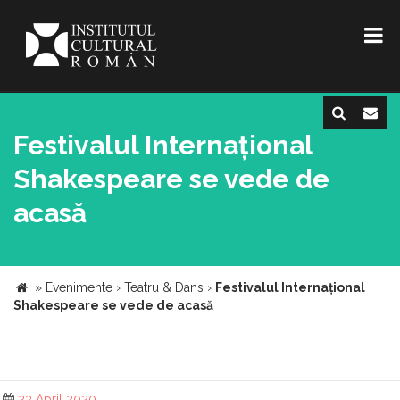
Festivalul Internațional
Shakespeare se vede de
acasă
»
Evenimente
›
Teatru & Dans
›
Festivalul Internațional
Shakespeare se vede de acasă
23 April 2020