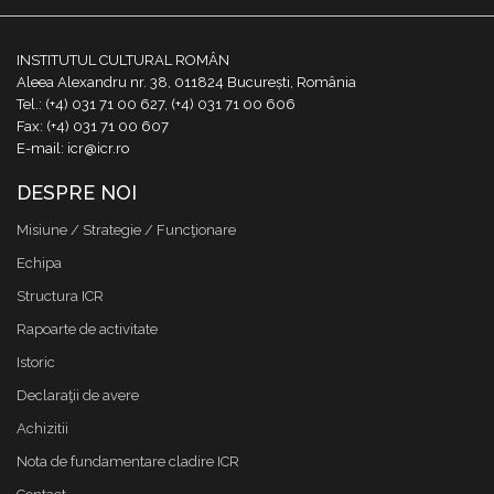
INSTITUTUL CULTURAL ROMÂN
Aleea Alexandru nr. 38, 011824 București, România
Tel.: (+4) 031 71 00 627, (+4) 031 71 00 606
Fax: (+4) 031 71 00 607
E-mail: icr@icr.ro
DESPRE NOI
Misiune / Strategie / Funcţionare
Echipa
Structura ICR
Rapoarte de activitate
Istoric
Declaraţii de avere
Achizitii
Nota de fundamentare cladire ICR