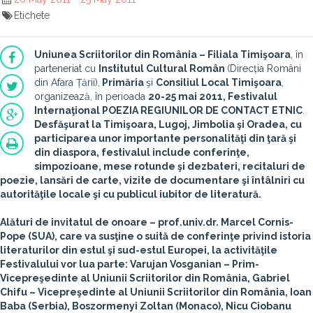
Etichete
Uniunea Scriitorilor din România – Filiala Timişoara
, în
parteneriat cu
Institutul Cultural Român
(Direcția Români
din Afara Țării),
Primăria
şi
Consiliul Local Timişoara
,
organizează, în perioada
20-25 mai 2011, Festivalul
Internaţional POEZIA REGIUNILOR DE CONTACT ETNIC
.
Desfăşurat la Timişoara, Lugoj, Jimbolia şi Oradea, cu
participarea unor importante personalităţi din ţară şi
din diaspora, festivalul include conferinţe,
simpozioane, mese rotunde şi dezbateri, recitaluri de
poezie, lansări de carte, vizite de documentare şi întâlniri cu
autorităţile locale şi cu publicul iubitor de literatură.
Alături de invitatul de onoare –
prof.univ.dr. Marcel Cornis-
Pope (SUA),
care va susţine o suită de conferinţe privind istoria
literaturilor din estul şi sud-estul Europei, la activităţile
Festivalului vor lua parte:
Varujan Vosganian
– Prim-
Vicepreşedinte al Uniunii Scriitorilor din România,
Gabriel
Chifu
– Vicepreşedinte al Uniunii Scriitorilor din România,
Ioan
Baba
(Serbia),
Boszormenyi Zoltan
(Monaco),
Nicu Ciobanu