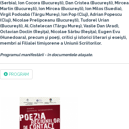
(Serbia),
Ion Cocora
(Bucureşti),
Dan Cristea
(Bucureşti),
Mircea
Martin
(Bucureşti),
Ion Mircea
(Bucureşti),
Ion Milos
(Suedia),
Virgil Podoabă
(Târgu Mureş),
Ion Pop
(Cluj),
Adrian Popescu
(Cluj),
Nicolae Prelipceanu
(Bucureşti),
Tudorel Urian
(Bucureşti),
Al.Cistelecan
(Târgu Mureş),
Vasile Dan
(Arad),
Octavian Doclin
(Reşiţa),
Nicolae Sârbu
(Reşiţa),
Eugen Evu
(Hunedoara), precum şi poeţi, critici şi istorici literari şi eseişti,
membri ai Filialei timişorene a Uniunii Scriitorilor.
Programul manifestării - în documentele ataşate.
PROGRAM