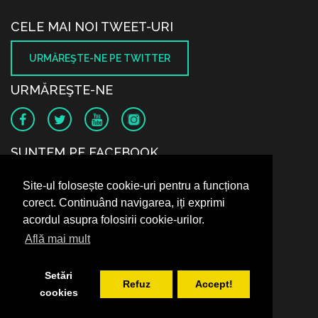
CELE MAI NOI TWEET-URI
URMĂREŞTE-NE PE TWITTER
URMĂREŞTE-NE
SUNTEM PE FACEBOOK
Site-ul folosește cookie-uri pentru a funcționa
corect. Continuând navigarea, iți exprimi
acordul asupra folosirii cookie-urilor.
Află mai mult
Setări
Refuz
Accept!
cookies