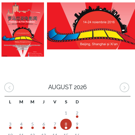
AUGUST 2026
L
M
M
J
V
S
D
1
2
3
4
5
6
7
8
9