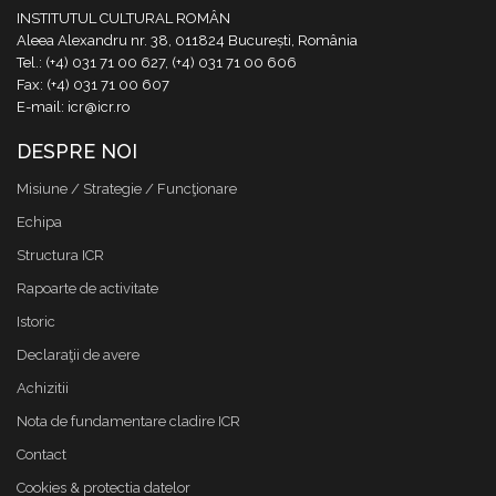
INSTITUTUL CULTURAL ROMÂN
Aleea Alexandru nr. 38, 011824 București, România
Tel.: (+4) 031 71 00 627, (+4) 031 71 00 606
Fax: (+4) 031 71 00 607
E-mail: icr@icr.ro
DESPRE NOI
Misiune / Strategie / Funcţionare
Echipa
Structura ICR
Rapoarte de activitate
Istoric
Declaraţii de avere
Achizitii
Nota de fundamentare cladire ICR
Contact
Cookies & protectia datelor