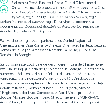
Stat pentru Presă, Publicații, Radio, Film și Televiziune din
China, și va include proiecția filmelor
Sieranevada
, regia Cristi
Puiu,
Dincolo de calea ferată
, regia Cătălin Mitulescu,
Kyra
Kyralina
, regia Dan Pița,
Doar cu buletinul la Paris
, regia
Șerban Marinescu și
Carmen
, regia Doru Nițescu, precum și a
documentarului
Descoperă România cu Peter Hurley
, realizat de
Agenția Națională de Știri Agerpres.
Festivalul este organizat în parteneriat cu
Centrul Naţional al
Cinematografiei, Casa Româno-Chineză, Cinemagix, Institutul Cultural
Român de la Beijing,
Ambasada României la Beijing și Consulatul
României la Shanghai.
Sunt programate două gale de deschidere, în data de 14 noiembrie
2016, la Beijing, și în data de 17 noiembrie, la Shanghai, în prezența a
numeroși oficiali chinezi și români, dar și a unui număr mare de
reprezentanți ai cinematografiei din ambele țări. Din delegația
română care se va deplasa în China vor face parte: regizorii Dan Pița,
Cătălin Mitulescu, Șerban Marinescu, Doru Nițescu, Nicolae
Mărgineanu, actorii Ada Condeescu și Dorel Vișan, producătorul
Bogdan Moncea, Bogdan Ficeac (director general DAClN-SARA),
Anca Mitran (director general Centrul National al Cinematografiei),