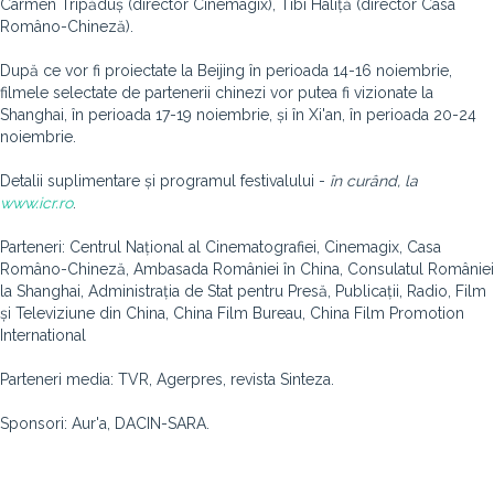
Carmen Tripăduș (director Cinemagix), Tibi Haliță (director Casa
Româno-Chineză).
După ce vor fi proiectate la Beijing în perioada 14-16 noiembrie,
filmele selectate de partenerii chinezi vor putea fi vizionate la
Shanghai, în perioada 17-19 noiembrie, și în Xi'an, în perioada 20-24
noiembrie.
Detalii suplimentare și programul festivalului -
în curând, la
www.icr.ro
.
Parteneri: Centrul Național al Cinematografiei, Cinemagix, Casa
Româno-Chineză, Ambasada României în China, Consulatul României
la Shanghai, Administrația de Stat pentru Presă, Publicații, Radio, Film
și Televiziune din China, China Film Bureau, China Film Promotion
International
Parteneri media: TVR, Agerpres, revista Sinteza.
Sponsori: Aur'a, DACIN-SARA.