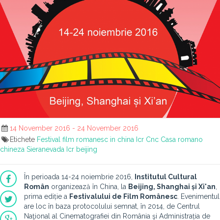
14 November 2016 - 24 November 2016
Etichete
Festival film romanesc in china
Icr
Cnc
Casa romano
chineza
Sieranevada
Icr beijing
Î
n perioada 14-24 noiembrie 2016,
Institutul Cultural
Român
organizează în China, la
Beijing, Shanghai și Xi'an
,
prima ediție a
Festivalului de Film Românesc
. Evenimentul
are loc în baza protocolului semnat, în 2014, de Centrul
Naţional al Cinematografiei din România şi Administrația de