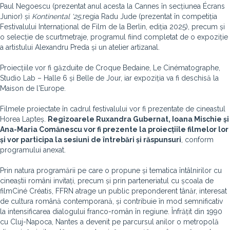
Paul Negoescu (prezentat anul acesta la Cannes în secțiunea Écrans
Junior) și
Kontinental
'
25,
regia Radu Jude (prezentat în competiția
Festivalului Internațional de Film de la Berlin, ediția 2025), precum și
o selecție de scurtmetraje, programul fiind completat de o expoziție
a artistului Alexandru Preda și un atelier artizanal.
Proiecțiile vor fi găzduite de Croque Bedaine, Le Cinématographe,
Studio Lab – Halle 6 și Belle de Jour, iar expoziția va fi deschisă la
Maison de l'Europe.
Filmele proiectate în cadrul festivalului vor fi prezentate de cineastul
Horea Lapteș.
Regizoarele Ruxandra Gubernat, Ioana Mischie și
Ana-Maria Comănescu vor fi prezente la proiecțiile filmelor lor
și vor participa la sesiuni de întrebări și răspunsuri
, conform
programului anexat.
Prin natura programării pe care o propune și tematica întâlnirilor cu
cineaștii români invitați, precum și prin parteneriatul cu școala de
filmCiné Créatis, FFRN atrage un public preponderent tânăr, interesat
de cultura română contemporană, și contribuie în mod semnificativ
la intensificarea dialogului franco-român în regiune. Înfrățit din 1990
cu Cluj-Napoca, Nantes a devenit pe parcursul anilor o metropolă