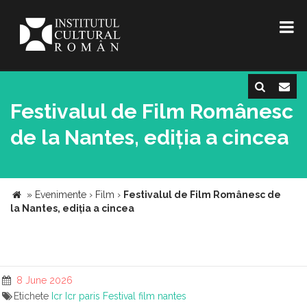
Festivalul de Film Românesc
de la Nantes, ediția a cincea
»
Evenimente
›
Film
›
Festivalul de Film Românesc de
la Nantes, ediția a cincea
8 June 2026
Etichete
Icr
Icr paris
Festival film nantes