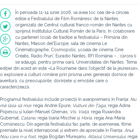
În perioada 11-14 iunie 2026, va avea loc cea de-a cincea
ediție a Festivalului de Film Românesc de la Nantes,
organizată de Centrul cultural franco-român din Nantes cu
sprijinul Institutului Cultural Român de la Paris, în colaborare
cu parteneri locali de tradiție ai festivalului – Primăria din
Nantes, Maison del'Europe, sala de cinema Le
Cinématographe, Cosmopolis, școala de cinema Ciné
Créatis, Radio Prun', Euradio Nantes, RFI România – , cărora li
se adaugă, pentru prima oară, Universitatea din Nantes. Tema
ediției din acest an este «La Roumanie dans l’objectif de la jeunesse»,
o explorare a culturii române prin prisma unei generații dornice de
aventură, cu preocupările, dorințele și emoțiile care o
caracterizează.
Programul festivalului include proiecții în avanpremieră în Franța:
Nu
mă lăsa să mor,
regia Andrei Epure,
Vulturii din Țaga
, regia Adina
Popescu și Iulian-Manuel Ghervas,
Vis. Viață
, regia Ruxandra
Gubernat,
Catane
, regia Ioana Mischie și
Horia
, regia Ana-Maria
Comănescu. Din agenda festivalului fac parte, de asemenea, filme
premiate la nivel internațional și extrem de apreciate în Franța:
Anul
Nou care n-a fost
, regia Bogdan Mureșanu,
Atlasul Universului
, regia