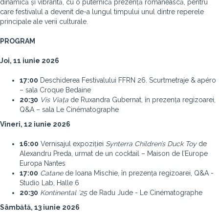
dinamică și vibrantă, cu o puternică prezență românească, pentru
care festivalul a devenit de-a lungul timpului unul dintre reperele
principale ale verii culturale.
PROGRAM
Joi, 11 iunie 2026
17:00
Deschiderea Festivalului FFRN 26. Scurtmetraje & apéro
– sala Croque Bedaine
20:30
Vis Viața
de Ruxandra Gubernat, în prezența regizoarei,
Q&A – sala Le Cinématographe
Vineri, 12 iunie 2026
16:00
Vernisajul expoziției
Synterra Children’s Duck Toy
de
Alexandru Preda, urmat de un cocktail – Maison de l’Europe
Europa Nantes
17:00
Catane
de Ioana Mischie, în prezența regizoarei, Q&A -
Studio Lab, Halle 6
20:30
Kontinental ’25
de Radu Jude - Le Cinématographe
Sâmbătă, 13 iunie 2026