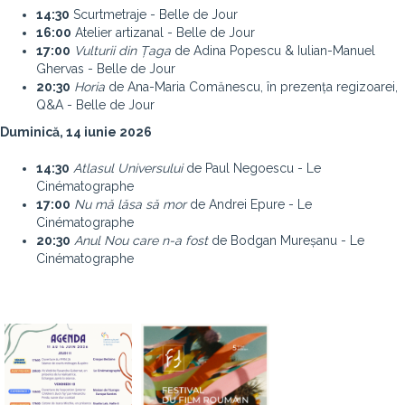
14:30
Scurtmetraje - Belle de Jour
16:00
Atelier artizanal - Belle de Jour
17:00
Vulturii din Țaga
de Adina Popescu & Iulian-Manuel
Ghervas - Belle de Jour
20:30
Horia
de Ana-Maria Comănescu, în prezența regizoarei,
Q&A - Belle de Jour
Duminică, 14 iunie 2026
14:30
Atlasul Universului
de Paul Negoescu - Le
Cinématographe
17:00
Nu mă lăsa să mor
de Andrei Epure - Le
Cinématographe
20:30
Anul Nou care n-a fost
de Bodgan Mureșanu - Le
Cinématographe