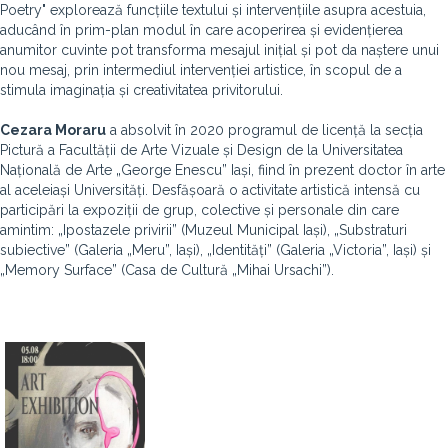
Poetry" explorează funcțiile textului și intervențiile asupra acestuia,
aducând în prim-plan modul în care acoperirea și evidențierea
anumitor cuvinte pot transforma mesajul inițial și pot da naștere unui
nou mesaj, prin intermediul intervenției artistice, în scopul de a
stimula imaginația și creativitatea privitorului.
Cezara Moraru
a absolvit în 2020 programul de licență la secția
Pictură a Facultății de Arte Vizuale și Design de la Universitatea
Națională de Arte „George Enescu” Iași, fiind în prezent doctor în arte
al aceleiași Universități. Desfășoară o activitate artistică intensă cu
participări la expoziții de grup, colective și personale din care
amintim: „Ipostazele privirii” (Muzeul Municipal Iași), „Substraturi
subiective” (Galeria „Meru”, Iași), „Identități” (Galeria „Victoria”, Iași) și
„Memory Surface” (Casa de Cultură „Mihai Ursachi”).