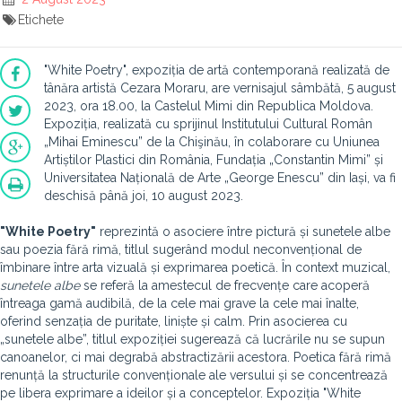
Etichete
"White Poetry", expoziția de artă contemporană realizată de
tânăra artistă Cezara Moraru, are vernisajul sâmbătă, 5 august
2023, ora 18.00, la Castelul Mimi din Republica Moldova.
Expoziția, realizată cu sprijinul Institutului Cultural Român
„Mihai Eminescu” de la Chişinău, în colaborare cu Uniunea
Artiștilor Plastici din România, Fundația „Constantin Mimi” și
Universitatea Națională de Arte „George Enescu” din Iași, va fi
deschisă până joi, 10 august 2023.
"White Poetry"
reprezintă o asociere între pictură și sunetele albe
sau poezia fără rimă, titlul sugerând modul neconvențional de
îmbinare între arta vizuală și exprimarea poetică. În context muzical,
sunetele albe
se referă la amestecul de frecvențe care acoperă
întreaga gamă audibilă, de la cele mai grave la cele mai înalte,
oferind senzația de puritate, liniște și calm. Prin asocierea cu
„sunetele albe”, titlul expoziției sugerează că lucrările nu se supun
canoanelor, ci mai degrabă abstractizării acestora. Poetica fără rimă
renunță la structurile convenționale ale versului și se concentrează
pe libera exprimare a ideilor și a conceptelor. Expoziția "White