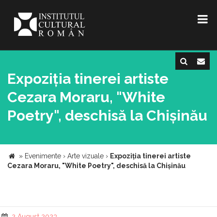
Expoziția tinerei artiste
Cezara Moraru, "White
Poetry", deschisă la Chișinău
»
Evenimente
›
Arte vizuale
›
Expoziția tinerei artiste
Cezara Moraru, "White Poetry", deschisă la Chișinău
2 August 2023