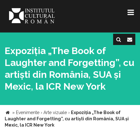
Expoziția „The Book of
Laughter and Forgetting”, cu
artiști din România, SUA și
Mexic, la ICR New York
»
Evenimente
›
Arte vizuale
›
Expoziția „The Book of
Laughter and Forgetting”, cu artiști din România, SUA și
Mexic, la ICR New York