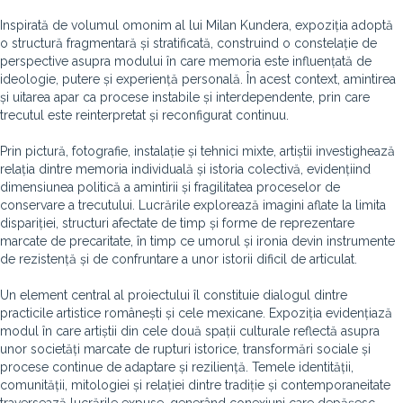
Inspirată de volumul omonim al lui Milan Kundera, expoziția adoptă
o structură fragmentară și stratificată, construind o constelație de
perspective asupra modului în care memoria este influențată de
ideologie, putere și experiență personală. În acest context, amintirea
și uitarea apar ca procese instabile și interdependente, prin care
trecutul este reinterpretat și reconfigurat continuu.
Prin pictură, fotografie, instalație și tehnici mixte, artiștii investighează
relația dintre memoria individuală și istoria colectivă, evidențiind
dimensiunea politică a amintirii și fragilitatea proceselor de
conservare a trecutului. Lucrările explorează imagini aflate la limita
dispariției, structuri afectate de timp și forme de reprezentare
marcate de precaritate, în timp ce umorul și ironia devin instrumente
de rezistență și de confruntare a unor istorii dificil de articulat.
Un element central al proiectului îl constituie dialogul dintre
practicile artistice românești și cele mexicane. Expoziția evidențiază
modul în care artiștii din cele două spații culturale reflectă asupra
unor societăți marcate de rupturi istorice, transformări sociale și
procese continue de adaptare și reziliență. Temele identității,
comunității, mitologiei și relației dintre tradiție și contemporaneitate