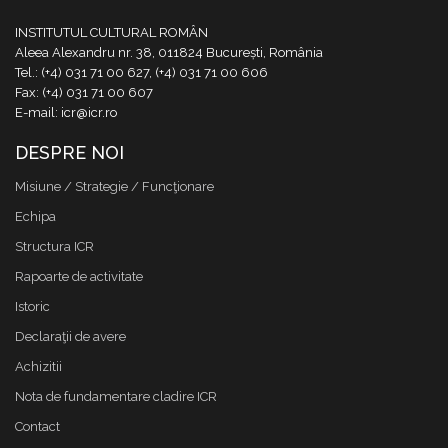
INSTITUTUL CULTURAL ROMÂN
Aleea Alexandru nr. 38, 011824 București, România
Tel.: (+4) 031 71 00 627, (+4) 031 71 00 606
Fax: (+4) 031 71 00 607
E-mail: icr@icr.ro
DESPRE NOI
Misiune / Strategie / Funcţionare
Echipa
Structura ICR
Rapoarte de activitate
Istoric
Declaraţii de avere
Achizitii
Nota de fundamentare cladire ICR
Contact