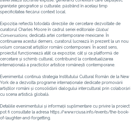
traversează lucrările expuse, generând conexiuni care depășesc
granițele geografice și culturale, păstrând în același timp
specificitatea fiecărui context local.
Expoziția reflectă totodată direcțiile de cercetare dezvoltate de
curatorul Charles Moore în cadrul seriei editoriale
Global
Conversations
, dedicată artei contemporane mexicane. În
continuarea acestui demers, curatorul lucrează în prezent la un nou
volum consacrat artiștilor români contemporani. În acest sens,
proiectul funcționează atât ca expoziție, cât și ca platformă de
cercetare și schimb cultural, contribuind la contextualizarea
internațională a practicilor artistice românești contemporane.
Evenimentul continuă strategia Institutului Cultural Român de la New
York de a dezvolta programe internaționale dedicate promovării
artiștilor români și consolidării dialogului intercultural prin colaborări
cu scena artistică globală.
Detaliile evenimentului și informații suplimentare cu privire la proiect
pot fi consultate la adresa https://www.rciusa.info/events/the-book-
of-laughter-and-forgetting.