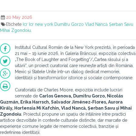
20 May 2026
Etichete
Icr
Icr new york
Dumitru Gorzo
Vlad Nancă
Șerban Savu
Mihai Zgondoiu.
Institutul Cultural Român de la New York prezintă, în perioada
21 mai – 19 iunie 2026, în Galeria Brâncuși, expoziția colectivă
„The Book of Laughter and Forgetting”/„Cartea râsului și a
uitării”, un proiect curatorial care reunește artiști din România,
Mexic și Statele Unite într-un dialog dedicat memoriei,
identității și transformărilor istorice și sociale contemporane.
Curatoriată de Charles Moore, expoziția include lucrări
semnate de
Carlos Genova, Dumitru Gorzo, Nicolás
Guzmán, Erika Harrsch, Salvador Jiménez-Flores, Aurora
Király, Hortensia Mi Kafchin, Vlad Nancă, Șerban Savu și Mihai
Zgondoiu
. Proiectul propune un spațiu de întâlnire între practici
artistice dezvoltate în contexte culturale distincte, dar marcate de
experiențe comune legate de memorie colectivă, tranziție și
redefinirea identității.