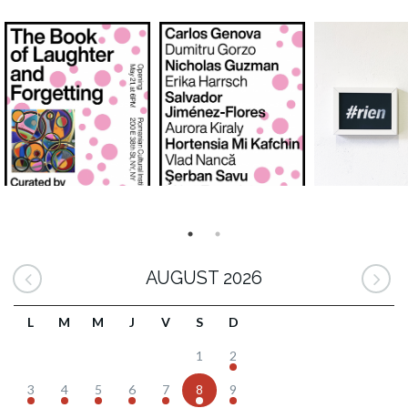
AUGUST 2026
L
M
M
J
V
S
D
1
2
3
4
5
6
7
8
9