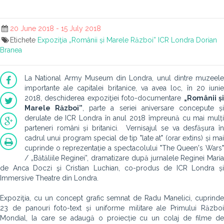
20 June 2018 - 15 July 2018
Etichete
Expoziţia „Românii și Marele Război”
ICR Londra
Dorian
Branea
La National Army Museum din Londra, unul dintre muzeele
importante ale capitalei britanice, va avea loc, în 20 iunie
2018, deschiderea expoziţiei foto-documentare
„Românii ș
Marele Război”
, parte a seriei aniversare concepute ș
derulate de ICR Londra în anul 2018 împreună cu mai mulți
parteneri români și britanici. Vernisajul se va desfășura în
cadrul unui program special de tip "late at" (orar extins) și mai
cuprinde o reprezentație a spectacolului "The Queen's Wars"
/ „Bătăliile Reginei”, dramatizare după jurnalele Reginei Maria
de Anca Doczi şi Cristian Luchian, co-produs de ICR Londra și
Immersive Theatre din Londra.
Expoziţia, cu un concept grafic semnat de Radu Manelici, cuprinde
23 de panouri foto-text și uniforme militare ale Primului Război
Mondial, la care se adaugă o proiecție cu un colaj de filme de