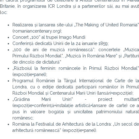
În cadrul programului de celebrare a Anului Centenarului în Marea
Britanie, în organizarea ICR Londra și a partenerilor săi, au mai avut
loc:
Realizarea și lansarea site-ului „The Making of United Romania”
(romaniancentenary.org);
Concert „100” al trupei Imago Mundi
Conferință dedicată Unirii de la 24 ianuarie 1859;
„100 de ani de muzică românească”: concertele „Muzica
Primului Război Mondial”, „Muzică în România Mare” și „Partituri
de dincolo de dictatură”
„Războiul la feminin: româncele în Primul Război Mondial”
(expoziție+panel);
Programul României la Târgul Internațional de Carte de la
Londra, cu o ediţie dedicată participării românilor în Primul
Război Mondial și Centenarului Marii Uniri (lansări+expoziție);
„Grădina Marii Uniri” - proiect multiart
(expoziție+conferință+instalație artistică+lansare de carte) ce a
pus în valoare bogăția și unicitatea patrimoniului natural
românesc;
România la Festivalul de Arhitectură de la Londra: „Un secol de
arhitectură românească” (expoziție+panel).