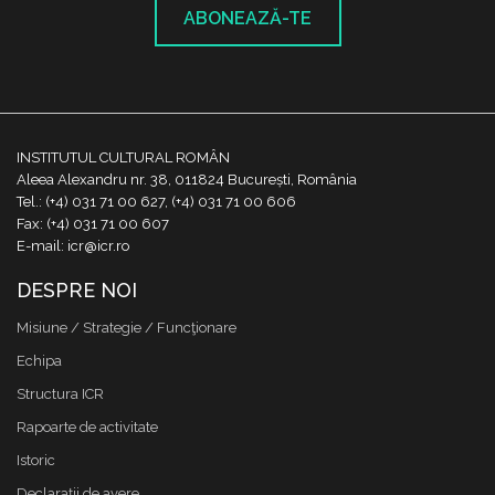
ABONEAZĂ-TE
INSTITUTUL CULTURAL ROMÂN
Aleea Alexandru nr. 38, 011824 București, România
Tel.: (+4) 031 71 00 627, (+4) 031 71 00 606
Fax: (+4) 031 71 00 607
E-mail: icr@icr.ro
DESPRE NOI
Misiune / Strategie / Funcţionare
Echipa
Structura ICR
Rapoarte de activitate
Istoric
Declaraţii de avere