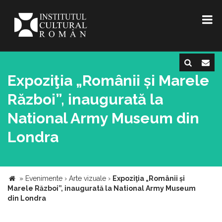
Expoziţia „Românii și Marele
Război”, inaugurată la
National Army Museum din
Londra
»
Evenimente
›
Arte vizuale
›
Expoziţia „Românii și
Marele Război”, inaugurată la National Army Museum
din Londra