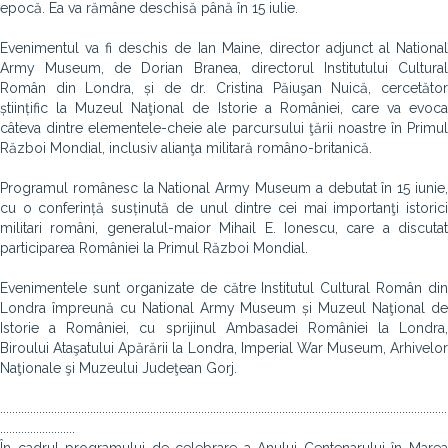
epocă. Ea va rămâne deschisă până în 15 iulie.
Evenimentul va fi deschis de Ian Maine, director adjunct al National
Army Museum, de Dorian Branea, directorul Institutului Cultural
Român din Londra, și de dr. Cristina Păiuşan Nuică, cercetător
științific la Muzeul Naţional de Istorie a României, care va evoca
câteva dintre elementele-cheie ale parcursului ţării noastre în Primul
Război Mondial, inclusiv alianţa militară româno-britanică.
Programul românesc la National Army Museum a debutat în 15 iunie,
cu o conferință susținută de unul dintre cei mai importanţi istorici
militari români, generalul-maior Mihail E. Ionescu, care a discutat
participarea României la Primul Război Mondial.
Evenimentele sunt organizate de către Institutul Cultural Român din
Londra împreună cu National Army Museum și Muzeul Naţional de
Istorie a României, cu sprijinul Ambasadei României la Londra,
Biroului Ataşatului Apărării la Londra, Imperial War Museum, Arhivelor
Naţionale şi Muzeului Judeţean Gorj.
.....................................................................................................................................................
.........................