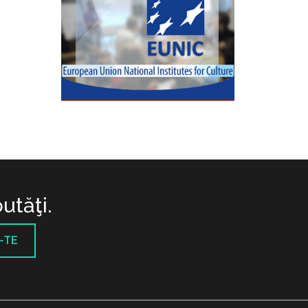
utăţi.
-TE