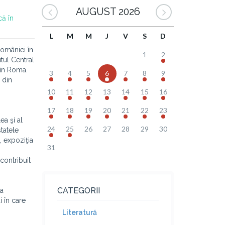
AUGUST 2026
că în
L
M
M
J
V
S
D
României în
1
2
tul Central
din Roma.
3
4
5
6
7
8
9
 din
10
11
12
13
14
15
16
17
18
19
20
21
22
23
ea şi al
24
25
26
27
28
29
30
tatele
i, expoziţia
31
contribuit
CATEGORII
ia
i în care
Literatură