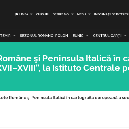
LIMBA
CURSURI
DESPRE NOI
MEDIA
INFORMAȚII DE INTERES
TEMIR
SEZONUL ROMÂNO-POLON
EUNIC
CENTRUL CĂRŢII
Române şi Peninsula Italică în c
I–XVIII”, la Istituto Centrale p
tele Române şi Peninsula Italică în cartografia europeană a secol