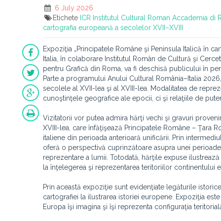
6 July 2026
Etichete
ICR
Institutul Cultural Roman
Accademia di 
cartografia europeană a secolelor XVII–XVIII
Expoziţia „Principatele Române şi Peninsula Italică în c
Italia, în colaborare Institutul Român de Cultură şi Cerc
pentru Grafică din Roma, va fi deschisă publicului în pe
Parte a programului Anului Cultural România–Italia 2026
secolele al XVII-lea şi al XVIII-lea. Modalitatea de repre
cunoştinţele geografice ale epocii, ci şi relaţiile de put
Vizitatorii vor putea admira hărţi vechi şi gravuri provenin
XVIII-lea, care înfăţişează Principatele Române – Ţara Ro
italiene din perioada anterioară unificării. Prin intermediul
oferă o perspectivă cuprinzătoare asupra unei perioade 
reprezentare a lumii. Totodată, hărţile expuse ilustrează
la înţelegerea şi reprezentarea teritoriilor continentului
Prin această expoziţie sunt evidenţiate legăturile istorice
cartografiei la ilustrarea istoriei europene. Expoziţia es
Europa îşi imagina şi îşi reprezenta configuraţia teritori