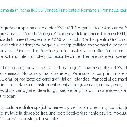
Romania in Roma
IRCCU Venetia
Principatele Române şi Peninsula Itali
artografia europeană a secolelor XVII–XVIII”, organizată de Ambasada 
etare Umanistică de la Veneţia, Accademia di Romania in Roma și Institu
rioada 8 iulie–13 septembrie 2026 la Institutul Central pentru Grafică 
, expoziţia evidenţiază bogăţia şi complexitatea cartografiei europene
zentare a Principatelor Române şi a Peninsulei Italice reflectă nu doar
ere, schimburile multiple şi conexiunile dintre diferitele State europene.
d din colecţii private, realizate de cartografi activi în secolele al XVII-l
mânească, Moldova şi Transilvania – şi Peninsula Italică, prin urmare s
 lucrărilor realizate de cartografii italieni, olandezi, francezi şi german
în care harta era un instrument esenţial de guvernare, cunoaştere şi
 evoluţia cartografiei de-a lungul secolelor şi modul în care aceasta a 
 european.
 şi culturale dintre spaţiul românesc şi cel italian, precum şi contribuţ
te o invitaţie la descoperirea unei perspective fascinante asupra modulu
ală în urmă cu peste patru secole.