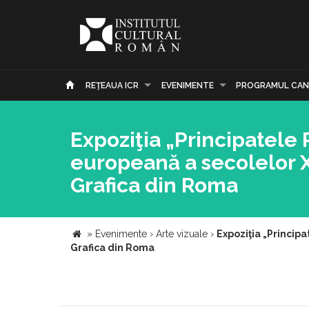
REŢEAUA ICR
EVENIMENTE
PROGRAMUL CAN
Expoziţia „Principatele 
europeană a secolelor XVI
Grafica din Roma
»
Evenimente
›
Arte vizuale
›
Expoziţia „Principa
Grafica din Roma