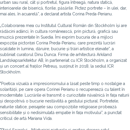
urban sau rural, cât și portretul, figura întreagă, natura statică,
interioarele de biserică, florile, păsările. Pictez portrete – în ulei, dar,
mai ales, în acuarelă”, a declarat artista Corina Preda-Perianu.
„Colaborarea mea cu Institutul Cultural Român din Stockholm își are
rădăcini adânci, în cultura românească, prin pictură, grafică sau
muzică prezentate în Suedia. Îmi exprim bucuria de a mijloci
expoziția pictoriței Corina Preda-Perianu, care prezintă lucrări
scaldate în lumina, dăruire, bucurie și trăiri artistice elevate”, a
subliniat curatorul Dinu Dunca. Firma de arhitectură Arkiland
Landskapsarkitektur AB, în parteneriat cu ICR Stockholm, a organizat
și un concert al fraților Petreuș, susținut în 2018, la sediul ICR
Stockholm.
"Poetica vizuală a impresionismului a lăsat peste timp o nostalgie a
solarității, pe care opera Corinei Perianu o recuperează cu talent în
modernitate. Lucrările ei transmit o curiozitate năvalnică în fața naturii
și deopotrivă o bucurie nestăvilită a gestului pictural. Portretele,
naturile statice, peisajele sau compozițiile religioase probează
sensibilitate și o nedisimulată empatie în fața motivului”, a punctat
criticul de artă Mariana Vida.