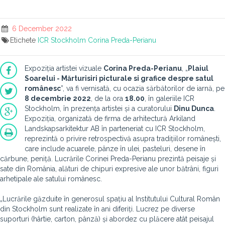
6 December 2022
Etichete
ICR Stockholm
Corina Preda-Perianu
Expoziția artistei vizuale
Corina Preda-Perianu
, „
Plaiul
Soarelui - Mărturisiri picturale si grafice despre satul
românesc
”, va fi vernisată, cu ocazia sărbătorilor de iarnă, pe
8 decembrie 2022
, de la ora
18.00
, în galeriile ICR
Stockholm, în prezența artistei și a curatorului
Dinu Dunca
.
Expoziția, organizată de firma de arhitectură Arkiland
Landskapsarkitektur AB în parteneriat cu ICR Stockholm,
reprezintă o privire retrospectivă asupra tradițiilor românești,
care include acuarele, pânze în ulei, pasteluri, desene în
cărbune, peniță. Lucrările Corinei Preda-Perianu prezintă peisaje și
sate din România, alături de chipuri expresive ale unor bătrâni, figuri
arhetipale ale satului românesc.
„Lucrările găzduite în generosul spațiu al Institutului Cultural Român
din Stockholm sunt realizate în ani diferiți. Lucrez pe diverse
suporturi (hârtie, carton, pânză) și abordez cu plăcere atât peisajul