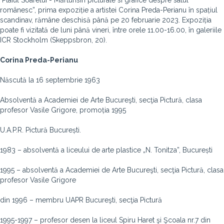
"Plaiul Soarelui - Mărturisiri picturale si grafice despre satul
românesc”, prima expoziție a artistei Corina Preda-Perianu în spațiul
scandinav, rămâne deschisă până pe 20 februarie 2023. Expoziția
poate fi vizitată de luni până vineri, între orele 11.00-16.00, în galeriile
ICR Stockholm (Skeppsbron, 20).
Corina Preda-Perianu
Născută la 16 septembrie 1963
Absolventă a Academiei de Arte Bucureşti, secţia Pictură, clasa
profesor Vasile Grigore, promoția 1995
U.A.P.R. Pictură București.
1983 – absolventă a liceului de arte plastice „N. Tonitza”, București
1995 – absolventă a Academiei de Arte Bucureşti, secţia Pictură, clasa
profesor Vasile Grigore
din 1996 – membru UAPR Bucureşti, secţia Pictură
1995-1997 – profesor desen la liceul Spiru Haret şi Şcoala nr.7 din