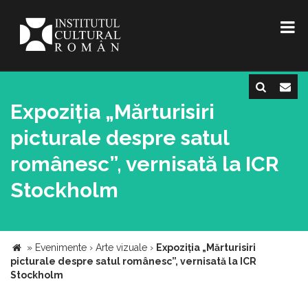
Expoziția „Mărturisiri
picturale despre satul
românesc”, vernisată la ICR
Stockholm
»
Evenimente
›
Arte vizuale
›
Expoziția „Mărturisiri
picturale despre satul românesc”, vernisată la ICR
Stockholm