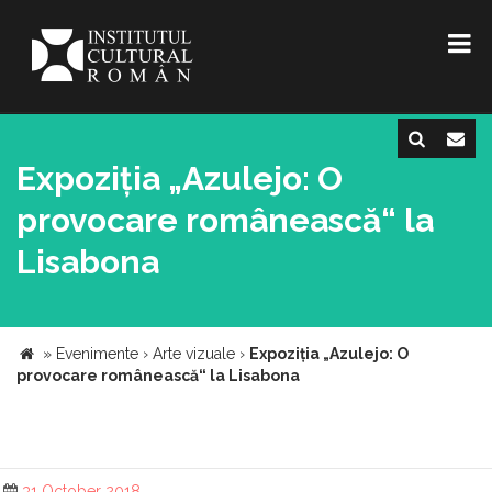
Expoziția „Azulejo: O
provocare românească“ la
Lisabona
»
Evenimente
›
Arte vizuale
›
Expoziția „Azulejo: O
provocare românească“ la Lisabona
31 October 2018