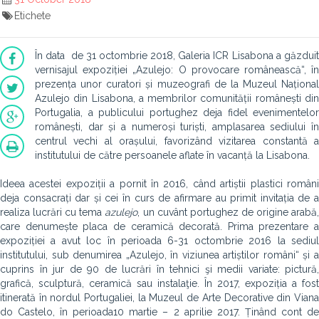
Etichete
În data de 31 octombrie 2018, Galeria ICR Lisabona a găzduit
vernisajul expoziției „Azulejo: O provocare românească“, în
prezența unor curatori și muzeografi de la Muzeul Național
Azulejo din Lisabona, a membrilor comunității românești din
Portugalia, a publicului portughez deja fidel evenimentelor
românești, dar și a numeroși turiști, amplasarea sediului în
centrul vechi al orașului, favorizând vizitarea constantă a
institutului de către persoanele aflate în vacanță la Lisabona.
Ideea acestei expoziții a pornit în 2016, când artiștii plastici români
deja consacrați dar și cei în curs de afirmare au primit invitația de a
realiza lucrări cu tema
azulejo
, un cuvânt portughez de origine arabă
care denumește placa de ceramică decorată. Prima prezentare a
expoziției a avut loc în perioada 6-31 octombrie 2016 la sediul
institutului, sub denumirea „Azulejo, în viziunea artiștilor români“ și a
cuprins în jur de 90 de lucrări în tehnici şi medii variate: pictură,
grafică, sculptură, ceramică sau instalaţie. În 2017, expoziția a fost
itinerată în nordul Portugaliei, la Muzeul de Arte Decorative din Viana
do Castelo, în perioada10 martie – 2 aprilie 2017. Ținând cont de