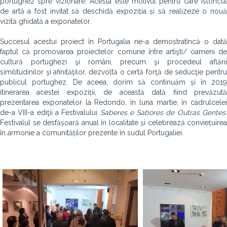
portughez spre vizionare. Acesta este motivul pentru care istoricul
de artă a fost invitat să deschidă expoziția și să realizeze o nouă
vizită ghidată a exponatelor.
Succesul acestui proiect în Portugalia ne-a demostratîncă o dată
faptul că promovarea proiectelor comune între artişti/ oameni de
cultură portughezi şi români, precum şi procedeul aflării
similitudinilor şi afinităţilor, dezvoltă o certă forţă de seducţie pentru
publicul portughez. De aceea, dorim să continuăm și în 2019
itinerarea acestei expoziții, de această dată fiind prevăzută
prezentarea exponatelor la Redondo, în luna martie, în cadrulcelei
de-a VIII-a ediţii a Festivalului
Saberes e Sabores de Outras Gentes
.
Festivalul se desfășoară anual în localitate și celebrează conviețuirea
în armonie a comunităților prezente în sudul Portugaliei.