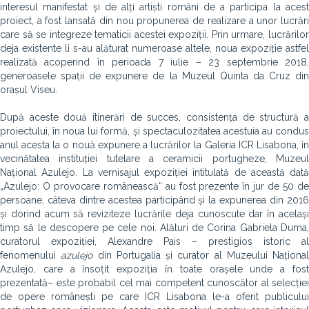
interesul manifestat și de alți artiști români de a participa la acest
proiect, a fost lansată din nou propunerea de realizare a unor lucrări
care să se integreze tematicii acestei expoziții. Prin urmare, lucrărilor
deja existente li s-au alăturat numeroase altele, noua expoziție astfel
realizată acoperind în perioada 7 iulie – 23 septembrie 2018,
generoasele spații de expunere de la Muzeul Quinta da Cruz din
orașul Viseu.
După aceste două itinerări de succes, consistența de structură a
proiectului, în noua lui formă, și spectaculozitatea acestuia au condus
anul acesta la o nouă expunere a lucrărilor la Galeria ICR Lisabona, în
vecinătatea instituției tutelare a ceramicii portugheze, Muzeul
Național Azulejo. La vernisajul expoziției intitulată de această dată
„Azulejo: O provocare românească“ au fost prezente în jur de 50 de
persoane, câteva dintre acestea participând și la expunerea din 2016
și dorind acum să reviziteze lucrările deja cunoscute dar în același
timp să le descopere pe cele noi. Alături de Corina Gabriela Duma,
curatorul expoziției, Alexandre Pais – prestigios istoric al
fenomenului
azulejo
din Portugalia și curator al Muzeului Național
Azulejo, care a însoțit expoziția în toate orașele unde a fost
prezentată– este probabil cel mai competent cunoscător al selecției
de opere românești pe care ICR Lisabona le-a oferit publicului