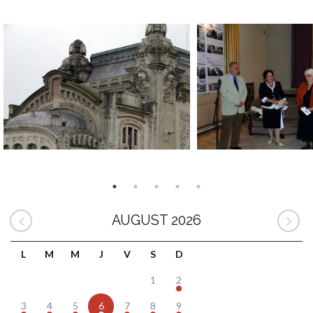
AUGUST 2026
L
M
M
J
V
S
D
1
2
3
4
5
6
7
8
9