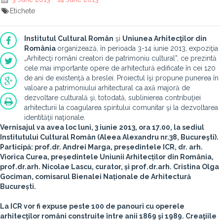
Etichete
Institutul Cultural Român
şi
Uniunea Arhitecţilor din
România
organizează, în perioada 3-14 iunie 2013, expoziţia
„Arhitecţi români creatori de patrimoniu cultural”, ce prezintă
cele mai importante opere de arhitectură edificate în cei 120
de ani de existenţă a breslei. Proiectul îşi propune punerea în
valoare a patrimoniului arhitectural ca axă majoră de
dezvoltare culturală şi, totodată, sublinierea contribuţiei
arhitecturii la coagularea spiritului comunitar şi la dezvoltarea
identităţii naţionale.
Vernisajul va avea loc luni, 3 iunie 2013, ora 17.00, la sediul
Institutului Cultural Român (Aleea Alexandru nr.38, Bucureşti).
Participă: prof.dr.
Andrei Marga
, președintele ICR, dr. arh.
Viorica Curea
, președintele Uniunii Arhitecților din România,
prof.dr.arh.
Nicolae Lascu
, curator, și prof.dr.arh.
Cristina Olga
Gociman
, comisarul Bienalei Naționale de Arhitectură
București.
La ICR vor fi expuse peste 100 de panouri cu operele
arhitecţilor români construite între anii 1869 şi 1989. Creaţiile