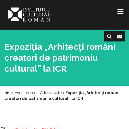
Expoziția „Arhitecţi români
creatori de patrimoniu
cultural” la ICR
»
Evenimente
›
Arte vizuale
›
Expoziția „Arhitecţi români
creatori de patrimoniu cultural” la ICR
3 June 2013 - 14 June 2013