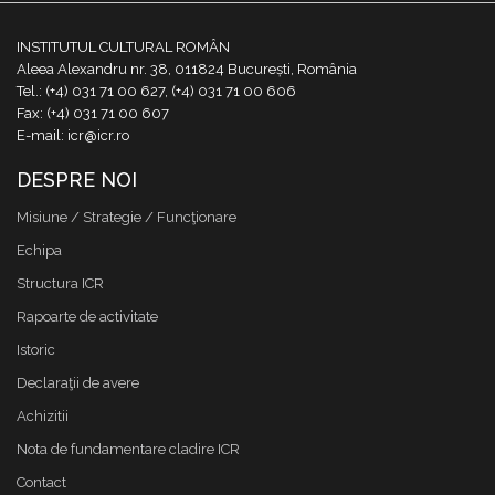
INSTITUTUL CULTURAL ROMÂN
Aleea Alexandru nr. 38, 011824 București, România
Tel.: (+4) 031 71 00 627, (+4) 031 71 00 606
Fax: (+4) 031 71 00 607
E-mail: icr@icr.ro
DESPRE NOI
Misiune / Strategie / Funcţionare
Echipa
Structura ICR
Rapoarte de activitate
Istoric
Declaraţii de avere
Achizitii
Nota de fundamentare cladire ICR
Contact