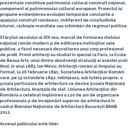
prezentate constituie patrimoniul cultural construit naţional,
component al patrimoniului cultural european. Proiectul își
propune evidenţierea evoluţiei temporale constante a
spaţiului construit românesc, indiferent de vicisitudinile
istoriei, războaie mondiale sau schimbări de regimuri politice.
Sfârşitul secolului al XIX-lea, marcat de formarea statului
naţional român modern şi de edificarea instituţiilor sale
publice, a făcut necesară dezvoltarea unui corp profesional
de profil. Primii arhitecţi au studiat în special la Paris, la Ecole
de Beaux Arts, unul dintre absolvenţii straluciţi ai acestei școli
fiind, în anul 1883, Ion Mincu. Arhitecţii români ai timpului au
format, la 26 februarie 1891, Societatea Arhitecţilor Români
care, pe 15 octombrie 1892, înfiinţează, sub tutela proprie, o
şcoală particulară de arhitectură ce devine Şcoala Naţională
de Arhitectură, finanţată de stat. Uniunea Arhitecţilor din
România a celebrat împlinirea a 120 de ani de organizare
profesională şi de învaţământ superior de arhitectură în
cadrul Bienalei Naţionale de Arhitectură Bucureşti BNAB
2012.
Accesul publicului este liber.