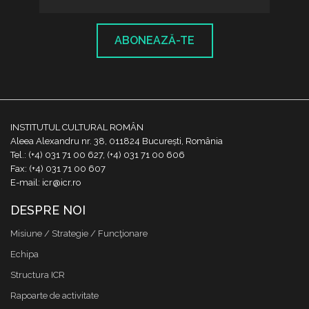
ABONEAZĂ-TE
INSTITUTUL CULTURAL ROMÂN
Aleea Alexandru nr. 38, 011824 București, România
Tel.: (+4) 031 71 00 627, (+4) 031 71 00 606
Fax: (+4) 031 71 00 607
E-mail: icr@icr.ro
DESPRE NOI
Misiune / Strategie / Funcţionare
Echipa
Structura ICR
Rapoarte de activitate