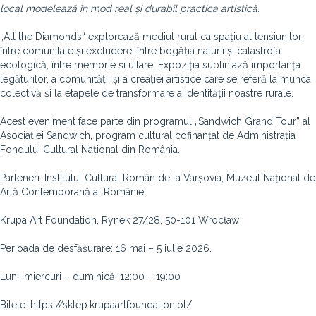
local modelează în mod real și durabil practica artistică.
„All the Diamonds“ explorează mediul rural ca spațiu al tensiunilor:
între comunitate și excludere, între bogăția naturii și catastrofa
ecologică, între memorie și uitare. Expoziția subliniază importanța
legăturilor, a comunității și a creației artistice care se referă la munca
colectivă și la etapele de transformare a identității noastre rurale.
Acest eveniment face parte din programul „Sandwich Grand Tour” al
Asociației Sandwich, program cultural cofinanțat de Administrația
Fondului Cultural Național din România.
Parteneri: Institutul Cultural Român de la Varșovia, Muzeul Național de
Artă Contemporană al României
Krupa Art Foundation, Rynek 27/28, 50-101 Wrocław
Perioada de desfășurare: 16 mai – 5 iulie 2026.
Luni, miercuri – duminică: 12:00 – 19:00
Bilete: https://sklep.krupaartfoundation.pl/