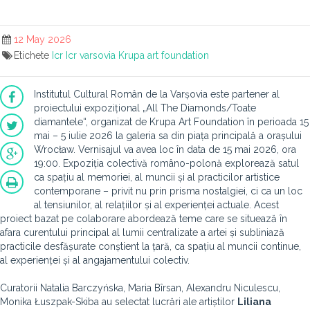
12 May 2026
Etichete
Icr
Icr varsovia
Krupa art foundation
Institutul Cultural Român de la Varșovia este partener al
proiectului expozițional „All The Diamonds/Toate
diamantele“, organizat de Krupa Art Foundation în perioada 15
mai – 5 iulie 2026 la galeria sa din piața principală a orașului
Wrocław. Vernisajul va avea loc în data de 15 mai 2026, ora
19:00. Expoziția colectivă româno-polonă explorează satul
ca spațiu al memoriei, al muncii și al practicilor artistice
contemporane – privit nu prin prisma nostalgiei, ci ca un loc
al tensiunilor, al relațiilor și al experienței actuale. Acest
proiect bazat pe colaborare abordează teme care se situează în
afara curentului principal al lumii centralizate a artei și subliniază
practicile desfășurate conștient la țară, ca spațiu al muncii continue,
al experienței și al angajamentului colectiv.
Curatorii Natalia Barczyńska, Maria Bîrsan, Alexandru Niculescu,
Monika Łuszpak-Skiba au selectat lucrări ale artiștilor
Liliana