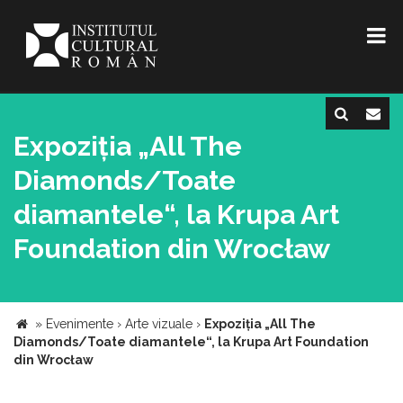
Expoziția „All The
Diamonds/Toate
diamantele“, la Krupa Art
Foundation din Wrocław
»
Evenimente
›
Arte vizuale
›
Expoziția „All The
Diamonds/Toate diamantele“, la Krupa Art Foundation
din Wrocław