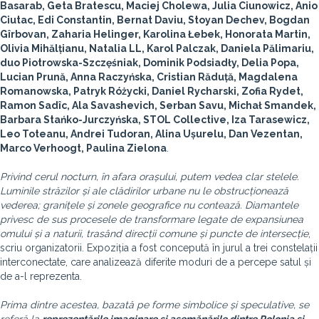
Basarab, Geta Bratescu, Maciej Cholewa, Julia Ciunowicz, Anio
Ciutac, Edi Constantin, Bernat Daviu, Stoyan Dechev, Bogdan
Gîrbovan, Zaharia Helinger, Karolina Łebek, Honorata Martin,
Olivia Mihălțianu, Natalia LL, Karol Palczak, Daniela Pălimariu,
duo Piotrowska-Szczęśniak, Dominik Podsiadły, Delia Popa,
Lucian Prună, Anna Raczyńska, Cristian Răduță, Magdalena
Romanowska, Patryk Różycki, Daniel Rycharski, Zofia Rydet,
Ramon Sadîc, Ala Savashevich, Serban Savu, Michał Smandek,
Barbara Stańko-Jurczyńska, STOL Collective, Iza Tarasewicz,
Leo Toteanu, Andrei Tudoran, Alina Ușurelu, Dan Vezentan,
Marco Verhoogt, Paulina Zielona
.
Privind cerul nocturn, în afara orașului, putem vedea clar stelele.
Luminile străzilor și ale clădirilor urbane nu le obstrucționează
vederea; granițele și zonele geografice nu contează. Diamantele
privesc de sus procesele de transformare legate de expansiunea
omului și a naturii, trasând direcții comune și puncte de intersecție
,
scriu organizatorii. Expoziția a fost concepută în jurul a trei constelații
interconectate, care analizează diferite moduri de a percepe satul și
de a-l reprezenta.
Prima dintre acestea, bazată pe forme simbolice și speculative, se