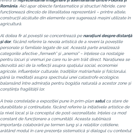
referă la
reprezentările imaginare și asemănările dintre Polonia și
România
. Aici apar obiecte fantasmatice și structuri hibride, care
funcționează dincolo de literalitatea reprezentării – printre altele,
construcții alcătuite din elemente care sugerează mașini utilizate în
agricultură.
Al doilea fir al poveștii se concentrează pe
narațiuni despre distanță
și dor
, făcând referire la nevoia artistică de a reveni la poveștile
personale și familiale legate de sat. Această parte analizează
categoriile afective „fernweh” și „anemoi” – înțelese ca nostalgie
pentru locuri și vremuri pe care nu le-am trăit direct. Narațiunea se
dezvoltă aici de la reflecții asupra spațiului social, economiei
agricole, influențelor culturale, tradițiilor matriarhale și folclorului,
până la meditații asupra spectrului unei catastrofe ecologice,
balansând între admirația pentru bogăția naturală a acestor zone și
conștiința fragilității lor.
A treia constelație a expoziției pune în prim-plan
satul
ca stare de
durabilitate și continuitate, făcând referire la inițiativele artistice de
la nivel local și la conceptul de post-sezonalitate, înțeles ca mod
constant de funcționare a comunității. Aceasta subliniază
importanța colaborării pe termen lung și a relațiilor cotidiene,
arătând modul în care prezența sistematică și dialogul cu contextul