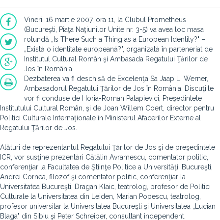
Vineri, 16 martie 2007, ora 11, la Clubul Prometheus
(Bucureşti, Piaţa Naţiunilor Unite nr. 3-5) va avea loc masa
rotundă „Is There Such a Thing as a European Identity?" –
„Există o identitate europeană?", organizată în parteneriat de
Institutul Cultural Român şi Ambasada Regatului Ţărilor de
Jos în România.
Dezbaterea va fi deschisă de Excelenţa Sa Jaap L. Werner,
Ambasadorul Regatului Ţărilor de Jos în România. Discuţiile
vor fi conduse de Horia-Roman Patapievici, Preşedintele
Institutului Cultural Român, şi de Joan Willem Coert, director pentru
Politici Culturale Internaţionale în Ministerul Afacerilor Externe al
Regatului Ţărilor de Jos.
Alături de reprezentantul Regatului Ţărilor de Jos şi de preşedintele
ICR, vor susţine prezentări Cătălin Avramescu, comentator politic,
conferenţiar la Facultatea de Ştiinţe Politice a Universităţii Bucureşti,
Andrei Cornea, filozof şi comentator politic, conferenţiar la
Universitatea Bucureşti, Dragan Klaic, teatrolog, profesor de Politici
Culturale la Universitatea din Leiden, Marian Popescu, teatrolog,
profesor universitar la Universitatea Bucureşti şi Universitatea „Lucian
Blaga" din Sibiu şi Peter Schreiber, consultant independent.