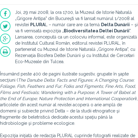
Joi, 29 mai 2008, la ora 17.00, la Muzeul de Istorie Naturală
„Grigore Antipa" din Bucureşti va fi lansat numărul 1/2008 al
revistei
PLURA
L – număr care are ca temă
Delta Dunării
– şi
va fi vernisată expoziţia „
Biodiversitatea Deltei Dunării
".
Lansarea, concepută ca un colocviu informal, este organizată
de Institutul Cultural Român, editorul revistei PLURAL, în
parteneriat cu Muzeul de Istorie Naturală „Grigore Antipa", cu
Rezervaţia Biosfera Deltei Dunării şi cu Institutul de Cercetari
Eco-Muzeale din Tulcea.
Însumând peste 400 de pagini ilustrate sugestiv, grupate în şapte
secţiuni (
The Danube Delta: Facts and Figures; A Changing Course;
Foliage, Fish, Feathers and Fur; Folks and Figments; Fine Arts, Food,
Films and Festivals; Wandering with a Purpose; A Tower of Babel at
the End of Europe; Nature Protection and International Cooperation
),
articolele din acest număr al revistei acoperă o arie amplă de
domenii şi subiecte privind Delta – de la studii etnografice şi
fragmente de beletristică dedicate acestui spaţiu până la
hidrobiologie şi probleme ecologice.
Expoziţia iniţiată de redacţia PLURAL cuprinde fotografii realizate de