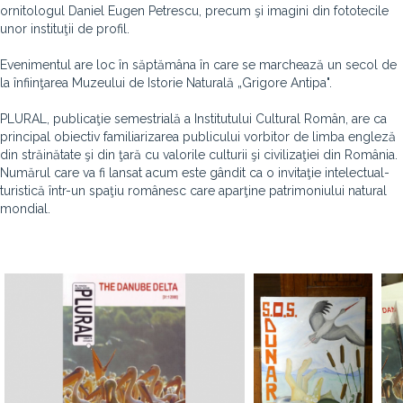
ornitologul Daniel Eugen Petrescu, precum şi imagini din fototecile
unor instituţii de profil.
Evenimentul are loc în săptămâna în care se marchează un secol de
la înfiinţarea Muzeului de Istorie Naturală „Grigore Antipa".
PLURAL, publicaţie semestrială a Institutului Cultural Român, are ca
principal obiectiv familiarizarea publicului vorbitor de limba engleză
din străinătate şi din ţară cu valorile culturii şi civilizaţiei din România.
Numărul care va fi lansat acum este gândit ca o invitaţie intelectual-
turistică într-un spaţiu românesc care aparţine patrimoniului natural
mondial.