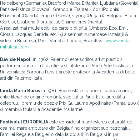
Heidelberg (Germania), Bradford (Marea Britanie), Ljubliana (Slovenia),
Banska-Bistrica (Slovacia), Grenoble (Franța), Łódź (Polonia),
Maastricht (Olanda), Praga (R.Cehă), Györg (Ungaria), Belgrad, Bitola
(Serbia), Lisabona (Portugalia), Chamalières (Franța).
A realizat mai multe ediţii de carte bibliofilă (Umberto Eco, Emil
Cioran, Jacques Derrida, etc.) şi a semnat numeroase instalaţii &
video la Bucureşti, Paris, Veneția, Londra, Bruxelles.
www.wanda-
mihuleac.com
Davide Napoli
(n. 1962, Palermo) este scriitor, artist plastic si
performer, doctor în filozofie și științele artei.Predă Arte Plastice la
Universitatea Sorbona Paris 1 și este profesor la Accademia di belle
arti din Palermo, Italia.
Linda Maria Baros
(n. 1981, București) este poetă, traducătoare și
critic literar de origine română, stabilită la Paris. Este laureată a
celebrului premiu de poezie Prix Guillaume Apollinaire (Franța, 2007)
și membră titulară a Académiei Mallarmé.
Festivalul EUROPALIA
este considerat manifestarea culturală de
cea mai mare amploare din Belgia, fiind organizat sub patronajul
Familiei Regale a Belgiei, o dată la doi ani, în Belgia și în țări