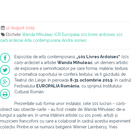
12 August 2019
Etichete
Wanda Mihuleac
ICR
Europalia
101 livres ardoises
101
carti ardezie
Arta contemporana
Andra visniec
Expoziția de artă contemporană
„101 Livres Ardoises“
(101
cărți-ardezie) a artistei
Wanda Mihuleac
, un demers artistic
de explorare a semnificațiilor pe care forma, materia, textura
și cromatica suportului le conferă textului, va fi găzduită de
Teatrul din Liège, în perioada
8-31 octombrie 2019
, în cadrul
Festivalului
EUROPALIA România
, cu sprijinul Institutului
Cultural Român.
Prezentate sub forma unor instalații, cele 101 lucrări – cărți-
obiect sau obiecte-carte – au fost create de Wanda Mihuleac de-a
lungul a șapte ani, în urma întâlnirii artistei cu 101 poeți, artiști și
muzicieni francofoni cu care a colaborat în cadrul acestui experiment
colectiv. Printre ei se numără belgienii Werner Lambersy, Yves