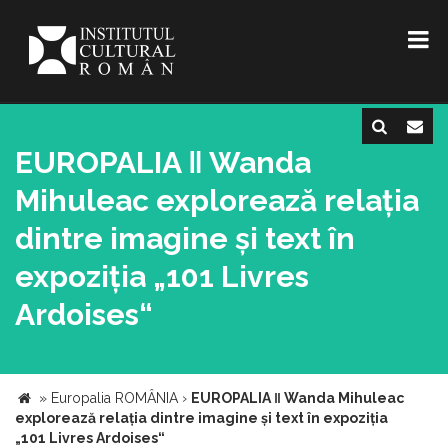
EUROPALIA ‖ Wanda
Mihuleac explorează relația
dintre imagine și text în
expoziția „101 Livres
Ardoises“
»
Europalia ROMÂNIA
›
EUROPALIA ‖ Wanda Mihuleac
explorează relația dintre imagine și text în expoziția
„101 Livres Ardoises“