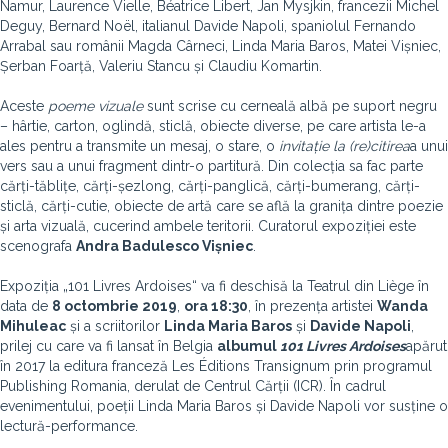
Namur, Laurence Vielle, Béatrice Libert, Jan Mysjkin, francezii Michel
Deguy, Bernard Noël, italianul Davide Napoli, spaniolul Fernando
Arrabal sau românii Magda Cârneci, Linda Maria Baros, Matei Vișniec,
Șerban Foarță, Valeriu Stancu și Claudiu Komartin.
Aceste
poeme vizuale
sunt scrise cu cerneală albă pe suport negru
– hârtie, carton, oglindă, sticlă, obiecte diverse, pe care artista le-a
ales pentru a transmite un mesaj, o stare, o
invitație la (re)citirea
a unui
vers sau a unui fragment dintr-o partitură. Din colecția sa fac parte
cărți-tăblițe, cărți-șezlong, cărți-panglică, cărți-bumerang, cărți-
sticlă, cărți-cutie, obiecte de artă care se află la granița dintre poezie
și arta vizuală, cucerind ambele teritorii. Curatorul expoziției este
scenografa
Andra Badulesco Vișniec
.
Expoziția „101 Livres Ardoises“ va fi deschisă la Teatrul din Liège în
data de
8 octombrie 2019
,
ora 18:30
, în prezența artistei
Wanda
Mihuleac
și a scriitorilor
Linda Maria Baros
și
Davide Napoli
,
prilej cu care va fi lansat în Belgia
albumul
101 Livres Ardoises
apărut
în 2017 la editura franceză Les Éditions Transignum prin programul
Publishing Romania, derulat de Centrul Cărții (ICR). În cadrul
evenimentului, poeții Linda Maria Baros și Davide Napoli vor susține o
lectură-performance.