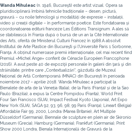
Wanda Mihuleac
(n. 1946, Bucureşti) este artist vizual. Opera sa
pluridisciplinară îmbină tehnicile tradiționale – desen, pictură,
gravură – cu noile tehnologii și modalități de expresie – instalații,
video și creații digitale – în performanțe poetice. Este fondatoarea și
coordonatoarea editurii franceze Les Éditions Transignum. A ales să
se stabilească în Franța după o bursă de un an la Cité Internationale
des Arts, oferită de Ministerul Culturii Francez în 1988.A absolvit
Institutul de Arte Plastice din Bucureşti şi l’Université Paris 1 Sorbonne,
Franţa. A obținut numeroase premii internaționale, cel mai recent fiind
Premiul «Michel Ange» conferit de Cénacle Européen Francophone
(2016). A avut peste 40 de expoziţii personale în galerii din ţară şi din
străinătate, printre care „Contextualizări“, găzduită de Muzeul
Național de Artă Contemporană (MNAC) din București în perioada
noiembrie 2017 – aprilie 2018. Wanda Mihuleac a participat la
Bienalele de arta de la Veneția (Italia), de la Paris (Franța) și de la Sao
Paulo (Brazilia), a expus la Centre Pompidou (Franta), World Print
Four San Francisco (SUA), Impact Festival Kyoto (Japonia), Art Expo
New York (SUA), SAGA 92, 93, 96, 98, 99 Paris (Franța), Lineart (Belgia)
Affordable Fair 99, 2000, Londra (Marea Britanie), Art Multiple
Düsseldorf (Germania), Biennale de sculpture en plein air de Skironio
Museum (Grecia), Hamburg (Germania), Frankfurt (Germania), Print
Show 2000 Londra, Bienala Internațională de Gravură de la