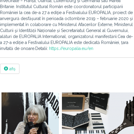
învecinate – Franța, Olanda, Luxemburg și Germania sau Marea
Britanie. Institutul Cultural Român este coordonatorul participării
României la cea de-a 27 a ediţie a Festivalului EUROPALIA, proiect de
anvergură desfășurat în perioada octombrie 2019 – februarie 2020 şi
implementat în colaborare cu Ministerul Afacerilor Externe, Ministerul
Culturii şi Identității Naționale și Secretariatul General al Guvernului,
alături de EUROPALIA International, organizatorul manifestării.Cea de-
a 27-a ediție a Festivalului EUROPALIA este dedicată României, țara
invitată de onoare.Detalii:
https://europalia.eu/en
afiș