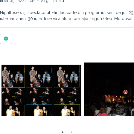
libertăţii jazzistice" – Virgil Mihaiu
Nightlosers şi spectacolul Flirt fac parte din programul serii de joi, 29
iulie, iar vineri, 30 iulie, li se va alătura formaţia Trigon (Rep. Moldova).