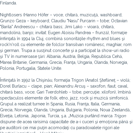
Finlanda.
Nightlosers (Hanno Höfer – voce, chitară, muzicuţă, washboard;
Grunzo Geza – keyboard; Claudiu "Nasu" Purcarin – tobe; Octavian
"Barila" Andreescu – chitară bass; Jimi Lako – vioară, chitară,
mandolină, banjo; invitat: Eugen Aloisiu Pandrea – frunză), formaţie
înfiinţată în 1994 la Cluj, combină sonorităţile rhythm and blues şi
rock'n'roll cu elemente de folclor transilvan românesc, maghiar, rom
şi german. Trupa a susţinut concerte şi a participat la show-uri radio
şi TV în numeroase ţări: Albania, Austria, Belgia, Republica Cehă,
Marea Britanie, Germania, Grecia, Franţa, Ungaria, Olanda, Norvegia,
Polonia, Portugalia, Statele Unite.
Înfiinţată în 1992 la Chişinău, formaţia Trigon (Anatol Ştefăneţ – violă;
Dorel Burlacu – clape, pian; Alexandru Arcuş – saxofon, flaut, caval,
chitară bass, voce; Gari Tverdohleb – tobe, percuţie, xilofon), îmbină
spectaculos elemente de folk, etno, jazz, rock şi muzică simfonică.
Grupul a realizat turnee în Spania, Rusia, Franţa, Italia, Germania,
Grecia, Norvegia, Olanda, Ungaria, Bulgaria, Polonia, Noua Zeelandă,
Elveţia, Letonia, Japonia, Turcia, ş.a. „Muzica purtând marca
Trigon
dispune de acea rarisimă capacitate de a-i cuceri şi emoţiona până şi
pe auditorii cei mai puţin acomodaţi cu paradoxalele rigori ale