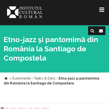
Etno-jazz şi pantomimă din
România la Santiago de
Compostela
»
Evenimente
›
Teatru & Dans
›
Etno-jazz şi pantomimă
din România la Santiago de Compostela
29 July 2010 - 30 July 2010