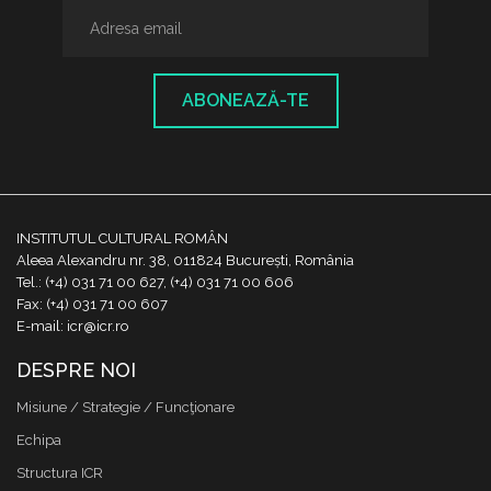
ABONEAZĂ-TE
INSTITUTUL CULTURAL ROMÂN
Aleea Alexandru nr. 38, 011824 București, România
Tel.: (+4) 031 71 00 627, (+4) 031 71 00 606
Fax: (+4) 031 71 00 607
E-mail: icr@icr.ro
DESPRE NOI
Misiune / Strategie / Funcţionare
Echipa
Structura ICR