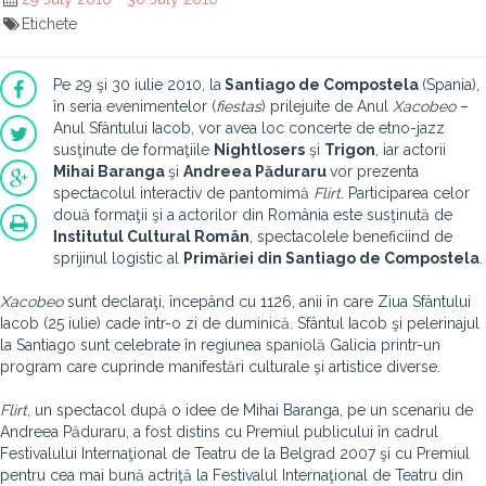
Etichete
Pe 29 şi 30 iulie 2010, la
Santiago de Compostela
(Spania),
în seria evenimentelor (
fiestas
) prilejuite de Anul
Xacobeo
–
Anul Sfântului Iacob, vor avea loc concerte de etno-jazz
susţinute de formaţiile
Nightlosers
şi
Trigon
, iar actorii
Mihai Baranga
şi
Andreea Păduraru
vor prezenta
spectacolul interactiv de pantomimă
Flirt
. Participarea celor
două formaţii şi a actorilor din România este susţinută de
Institutul Cultural Român
, spectacolele beneficiind de
sprijinul logistic al
Primăriei din Santiago de Compostela
.
Xacobeo
sunt declaraţi, începând cu 1126, anii în care Ziua Sfântului
Iacob (25 iulie) cade într-o zi de duminică. Sfântul Iacob şi pelerinajul
la Santiago sunt celebrate în regiunea spaniolă Galicia printr-un
program care cuprinde manifestări culturale şi artistice diverse.
Flirt
, un spectacol după o idee de Mihai Baranga, pe un scenariu de
Andreea Păduraru, a fost distins cu Premiul publicului în cadrul
Festivalului Internaţional de Teatru de la Belgrad 2007 şi cu Premiul
pentru cea mai bună actriţă la Festivalul Internaţional de Teatru din