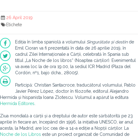
26 April 2019
Etichete
Ediția în limba spaniolă a volumului
Singurătate și destin
de
Emil Cioran va fi prezentată în data de 26 aprilie 2019, în
cadrul Zilei Internaționale a Cărții, celebrată în Spania sub
titlul „La Noche de los libros“ (Noaptea cărților). Evenimentul
va avea loc la de ora 19.00, la sediul ICR Madrid (Plaza del
Cordón, nº1, bajo dcha., 28005).
Participă: Christian Santacroce, traducătorul volumului, Pablo
Javier Pérez López, doctor în filozofie, editorul Alejandro
Hermida și hispanista Ioana Zlotescu. Volumul a apărut la editura
Hermida Editores
.
Ziua mondială a cărții și a dreptului de autor este sărbătorită pe 23
aprilie în fiecare an, începând din 1996, la inițiativa UNESCO, iar anul
acesta, la Madrid, are loc cea de-a 14-a ediție a Nopții cărților. La
Noche de los Libros
este un proiect organizat de Comunidad de