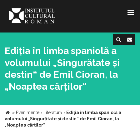
Ediția în limba spaniolă a
volumului „Singurătate și
destin“ de Emil Cioran, la
„Noaptea cărților“
»
Evenimente
›
Literatură
›
Ediția în limba spaniolă a
volumului „Singurătate și destin“ de Emil Cioran, la
„Noaptea cărților“