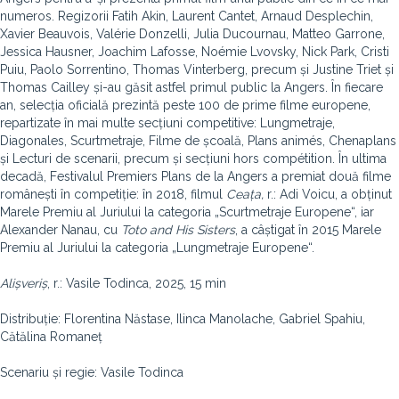
numeros. Regizorii Fatih Akin, Laurent Cantet, Arnaud Desplechin,
Xavier Beauvois, Valérie Donzelli, Julia Ducournau, Matteo Garrone,
Jessica Hausner, Joachim Lafosse, Noémie Lvovsky, Nick Park, Cristi
Puiu, Paolo Sorrentino, Thomas Vinterberg, precum și Justine Triet și
Thomas Cailley și-au găsit astfel primul public la Angers. În fiecare
an, selecția oficială prezintă peste 100 de prime filme europene,
repartizate în mai multe secțiuni competitive: Lungmetraje,
Diagonales, Scurtmetraje, Filme de școală, Plans animés, Chenaplans
și Lecturi de scenarii, precum și secțiuni hors compétition. În ultima
decadă, Festivalul Premiers Plans de la Angers a premiat două filme
românești în competiție: în 2018, filmul
Ceața,
r.: Adi Voicu, a obținut
Marele Premiu al Juriului la categoria „Scurtmetraje Europene“, iar
Alexander Nanau, cu
Toto and His Sisters
, a câștigat în 2015 Marele
Premiu al Juriului la categoria „Lungmetraje Europene“.
Alișveriș
, r.: Vasile Todinca, 2025, 15 min
Distribuție: Florentina Năstase, Ilinca Manolache, Gabriel Spahiu,
Cătălina Romaneț
Scenariu și regie: Vasile Todinca