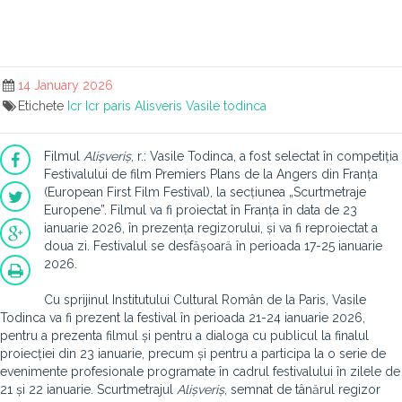
14 January 2026
Etichete
Icr
Icr paris
Alisveris
Vasile todinca
Filmul
Alișveriș
, r.: Vasile Todinca, a fost selectat în competiția
Festivalului de film Premiers Plans de la Angers din Franța
(European First Film Festival), la secțiunea „Scurtmetraje
Europene”. Filmul va fi proiectat în Franța în data de 23
ianuarie 2026, în prezența regizorului, și va fi reproiectat a
doua zi. Festivalul se desfășoară în perioada 17-25 ianuarie
2026.
Cu sprijinul Institutului Cultural Român de la Paris, Vasile
Todinca va fi prezent la festival în perioada 21-24 ianuarie 2026,
pentru a prezenta filmul și pentru a dialoga cu publicul la finalul
proiecției din 23 ianuarie, precum și pentru a participa la o serie de
evenimente profesionale programate în cadrul festivalului în zilele de
21 și 22 ianuarie. Scurtmetrajul
Alișveriș
, semnat de tânărul regizor