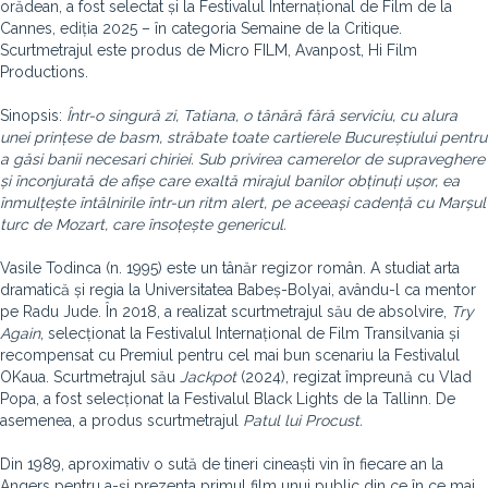
orădean, a fost selectat și la Festivalul Internațional de Film de la
Cannes, ediția 2025 – în categoria Semaine de la Critique.
Scurtmetrajul este produs de Micro FILM, Avanpost, Hi Film
Productions.
Sinopsis:
Într-o singură zi, Tatiana, o tânără fără serviciu, cu alura
unei prințese de basm, străbate toate cartierele Bucureștiului pentru
a găsi banii necesari chiriei. Sub privirea camerelor de supraveghere
și înconjurată de afișe care exaltă mirajul banilor obținuți ușor, ea
înmulțește întâlnirile într-un ritm alert, pe aceeași cadență cu Marșul
turc de Mozart, care însoțește genericul.
Vasile Todinca (n. 1995) este un tânăr regizor român. A studiat arta
dramatică și regia la Universitatea Babeș-Bolyai, avându-l ca mentor
pe Radu Jude. În 2018, a realizat scurtmetrajul său de absolvire,
Try
Again
, selecționat la Festivalul Internațional de Film Transilvania și
recompensat cu Premiul pentru cel mai bun scenariu la Festivalul
OKaua. Scurtmetrajul său
Jackpot
(2024), regizat împreună cu Vlad
Popa, a fost selecționat la Festivalul Black Lights de la Tallinn. De
asemenea, a produs scurtmetrajul
Patul lui Procust.
Din 1989, aproximativ o sută de tineri cineaști vin în fiecare an la
Angers pentru a-și prezenta primul film unui public din ce în ce mai