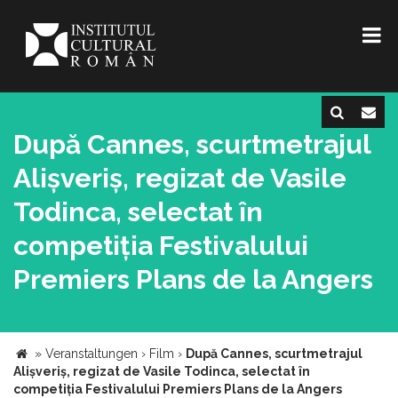
După Cannes, scurtmetrajul
Alișveriș, regizat de Vasile
Todinca, selectat în
competiția Festivalului
Premiers Plans de la Angers
»
Veranstaltungen
›
Film
›
După Cannes, scurtmetrajul
Alișveriș, regizat de Vasile Todinca, selectat în
competiția Festivalului Premiers Plans de la Angers