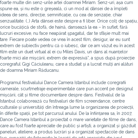
foarte multe din senz-urile artei doamnei Miriam. Senz-uri, așa cum
spune ea, și nu este o greșeală, ci un mod al dânsei de a împleti
ideea de sens, direcție, semnificație, cu cea de senzație, chiar
senzualitate. (…) Arta dânsei este despre a fi liber. Orice colț de spațiu,
orice bucățică de stofă, de haină, dansează la ea – în suflet, fără
lucruri excesive, nu face neapărat șpagatul, dar te sfâșie mult mai
tare. Fiecare poate vedea ce vrea în acest film, desigur, iar eu sunt
extrem de subiectiv pentru că o iubesc, dar ce am văzut eu în acest
film este un duet virtual al ei cu Miles Davis, un dans al nuanțelor
foarte mici ale mișcării, extrem de expresivă”, a spus după proiecție
coregraful Gigi Căciuleanu, care a studiat și a lucrat mulți ani alături
de doamna Miriam Răducanu.
Programul festivalului Dance Camera Istanbul include coregrafii
camerale, scurtmetraje experimentale care pun accent pe designul
mișcării, cât și filme documentare despre dans. Festivalul de la
Istanbul colaborează cu festivaluri de film screendance, centre
culturale și universități din întreaga lume la organizarea de proiecții,
în diferite spații, pe tot parcursul anului. De la înființarea sa, în 2007,
Dance Camera Istanbul a proiectat o mare varietate de filme de dans,
care au fost foarte apreciate de public și artiști, a organizat și găzduit
paneluri, ateliere, a produs lucrări și a organizat spectacole de dans