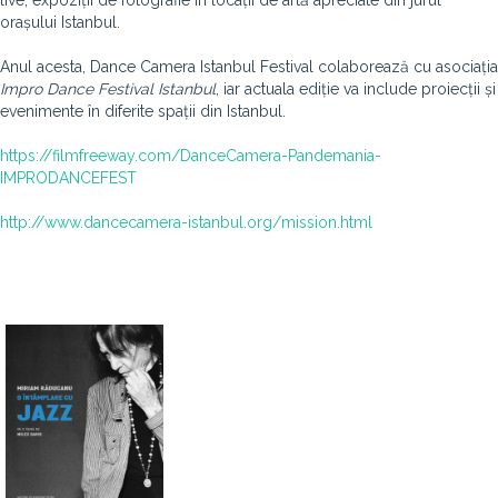
live, expoziții de fotografie în locații de artă apreciate din jurul
orașului Istanbul.
Anul acesta, Dance Camera Istanbul Festival colaborează cu asociația
Impro Dance Festival Istanbul
, iar actuala ediție va include proiecții și
evenimente în diferite spații din Istanbul.
https://filmfreeway.com/DanceCamera-Pandemania-
IMPRODANCEFEST
http://www.dancecamera-istanbul.org/mission.html