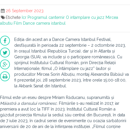
26 September 2023
Etichete
Icr
Programul cantemir
O intamplare cu jazz
Mircea
albutiu
Film
Dance camera istanbul
Ediția din acest an a Dance Camera Istanbul Festival,
desfășurată în perioada 22 septembrie – 2 octombrie 2023,
în orașul Istanbul (Republica Turcia), dar și în Atlanta și
Georgia (SUA), va include și o participare românească. Cu
sprijinul Institutului Cultural Român, prin Direcția Relații
Internaționale, filmul „O întâmplare cu jazz” (autor și
producător Mircea Sorin Albuțiu, montaj Alexandra Băbău) va
fi prezentat joi, 28 septembrie 2023, între orele 15:00-18:00,
la Akbank Sanat din Istanbul.
Filmul este un eseu despre Miriam Răducanu, supranumită și
Măiastră a dansului românesc
. Filmările s-au realizat în 2017, iar
premiera a avut loc la TIFF în 2023. Institutul Cultural Român a
găzduit proiecția filmului la sediul său central din București, în data
de 7 iulie 2023, în cadrul seriei de evenimente cu ocazia sărbătoririi
aniversării de 20 de ani de la înființarea instituției. „Filmul conține