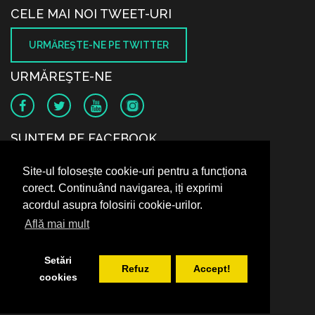
CELE MAI NOI TWEET-URI
URMĂREŞTE-NE PE TWITTER
URMĂREŞTE-NE
SUNTEM PE FACEBOOK
Site-ul folosește cookie-uri pentru a funcționa
corect. Continuând navigarea, iți exprimi
acordul asupra folosirii cookie-urilor.
Află mai mult
Setări
Refuz
Accept!
cookies