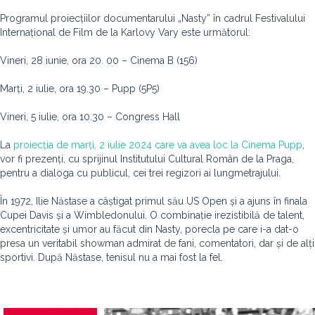
Programul proiecțiilor documentarului „Nasty” în cadrul Festivalului
Internațional de Film de la Karlovy Vary este următorul:
Vineri, 28 iunie, ora 20. 00 – Cinema B (156)
Marți, 2 iulie, ora 19.30 – Pupp (5P5)
Vineri, 5 iulie, ora 10.30 – Congress Hall
La
proiecția de marți, 2 iulie 2024 care va avea loc la Cinema Pupp
,
vor fi prezenți, cu sprijinul Institutului Cultural Român de la Praga,
pentru a dialoga cu publicul, cei trei regizori ai lungmetrajului.
În 1972, Ilie Năstase a câștigat primul său US Open și a ajuns în finala
Cupei Davis și a Wimbledonului. O combinație irezistibilă de talent,
excentricitate și umor au făcut din Nasty, porecla pe care i-a dat-o
presa un veritabil showman admirat de fani, comentatori, dar și de alți
sportivi. După Năstase, tenisul nu a mai fost la fel.