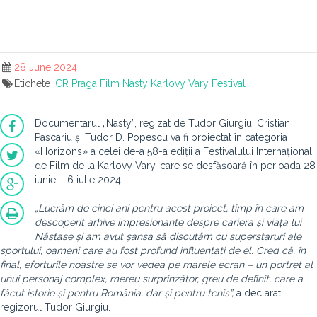
28 June 2024
Etichete
ICR Praga
Film
Nasty
Karlovy Vary
Festival
Documentarul „Nasty”, regizat de Tudor Giurgiu, Cristian
Pascariu și Tudor D. Popescu va fi proiectat în categoria
«Horizons» a celei de-a 58-a ediții a Festivalului Internațional
de Film de la Karlovy Vary, care se desfășoară în perioada 28
iunie – 6 iulie 2024.
„Lucrăm de cinci ani pentru acest proiect, timp în care am
descoperit arhive impresionante despre cariera și viața lui
Năstase și am avut șansa să discutăm cu superstaruri ale
sportului, oameni care au fost profund influențați de el. Cred că, în
final, eforturile noastre se vor vedea pe marele ecran – un portret al
unui personaj complex, mereu surprinzător, greu de definit, care a
făcut istorie și pentru România, dar și pentru tenis”,
a declarat
regizorul Tudor Giurgiu.