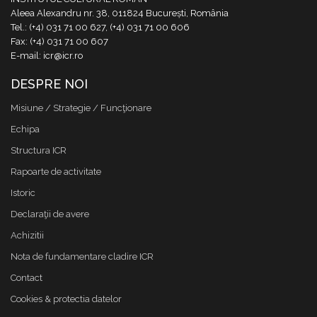
Aleea Alexandru nr. 38, 011824 București, România
Tel.: (+4) 031 71 00 627, (+4) 031 71 00 606
Fax: (+4) 031 71 00 607
E-mail: icr@icr.ro
DESPRE NOI
Misiune / Strategie / Funcţionare
Echipa
Structura ICR
Rapoarte de activitate
Istoric
Declaraţii de avere
Achizitii
Nota de fundamentare cladire ICR
Contact
Cookies & protectia datelor