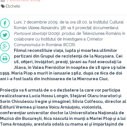
Etichete
Luni, 7 decembrie 2009, de la ora 18.00, la Institutul Cultural
Român (Aleea Alexandru 38) va fi proiectat documentarul
Partizanii libertăţii
(2009), produs de Televiziunea Română în
colaborare cu Institutul de Investigare a Crimelor
Comunismului în România (IICCR).
Filmul reconstituie viaţa, lupta şi moartea ultimilor
partizani din Grupul de rezistenţă de la Nucşoara. Cei
16, ofiţeri, învăţători, preoţi, ţărani au fost executaţi la
Jilava, în Valea Piersicilor în noaptea de 18 spre 19 iulie
1959. Maria Plop a murit în ianuarie 1962, după ce fiica de doi
ani i-a fost luată din închisoarea de la Miercurea Ciuc.
Proiecţia va fi urmată de o o dezbatere la care vor participa
realizatoarea
Lucia Hossu Longin, Stejărel Olaru
(narator) şi
Sorin Chivulescu
(regie şi imagine),
Silvia Colfescu
, director al
Editurii Vremea şi
Ioana Voicu Arnăuţoiu
, violonistă,
conferenţiar universitar doctor la Universitatea Naţională de
Muzică din Bucureşti, fiica născută în munţi a Mariei Plop şi a lui
Toma Arnăuţoiu, arestată odată cu mama ei şi împărtăşind de