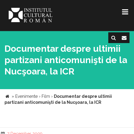
Documentar despre ultimii
partizani anticomunişti de la
Nucşoara, la ICR
»
Evenimente
›
Film
›
Documentar despre ultimii
partizani anticomunişti de la Nucşoara, la ICR
7 December 2009