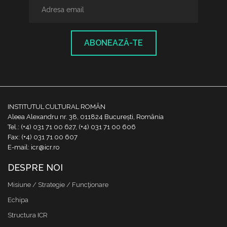
ABONEAZĂ-TE
INSTITUTUL CULTURAL ROMÂN
Aleea Alexandru nr. 38, 011824 București, România
Tel.: (+4) 031 71 00 627, (+4) 031 71 00 606
Fax: (+4) 031 71 00 607
E-mail: icr@icr.ro
DESPRE NOI
Misiune / Strategie / Funcţionare
Echipa
Structura ICR