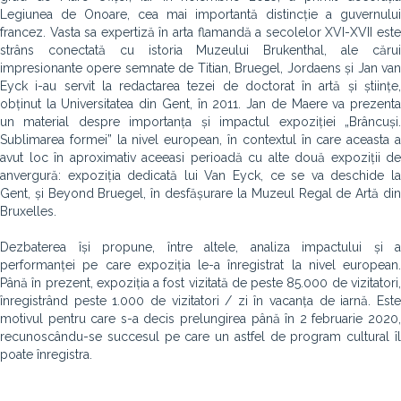
Legiunea de Onoare, cea mai importantă distincție a guvernului
francez. Vasta sa expertiză în arta flamandă a secolelor XVI-XVII este
strâns conectată cu istoria Muzeului Brukenthal, ale cărui
impresionante opere semnate de Titian, Bruegel, Jordaens și Jan van
Eyck i-au servit la redactarea tezei de doctorat în artă și științe,
obținut la Universitatea din Gent, în 2011. Jan de Maere va prezenta
un material despre importanța și impactul expoziției „Brâncuși.
Sublimarea formei” la nivel european, în contextul în care aceasta a
avut loc în aproximativ aceeasi perioadă cu alte două expoziții de
anvergură: expoziția dedicată lui Van Eyck, ce se va deschide la
Gent, și Beyond Bruegel, în desfășurare la Muzeul Regal de Artă din
Bruxelles.
Dezbaterea își propune, între altele, analiza impactului și a
performanței pe care expoziția le-a înregistrat la nivel european.
Până în prezent, expoziția a fost vizitată de peste 85.000 de vizitatori,
înregistrând peste 1.000 de vizitatori / zi în vacanța de iarnă. Este
motivul pentru care s-a decis prelungirea până în 2 februarie 2020,
recunoscându-se succesul pe care un astfel de program cultural îl
poate înregistra.