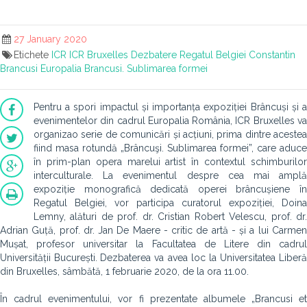
27 January 2020
Etichete
ICR
ICR Bruxelles
Dezbatere
Regatul Belgiei
Constantin
Brancusi
Europalia
Brancusi. Sublimarea formei
Pentru a spori impactul și importanța expoziției Brâncuși și a
evenimentelor din cadrul Europalia România, ICR Bruxelles va
organizao serie de comunicări și acțiuni, prima dintre acestea
fiind masa rotundă „Brâncuşi. Sublimarea formei”,
care aduce
în prim-plan opera marelui artist în contextul schimburilor
interculturale. La evenimentul despre cea mai amplă
expoziție monografică dedicată operei brâncușiene în
Regatul Belgiei, vor participa curatorul expoziției, Doina
Lemny, alături de prof. dr. Cristian Robert Velescu, prof. dr.
Adrian Guță, prof. dr. Jan De Maere - critic de artă - și a lui Carmen
Mușat, profesor universitar la Facultatea de Litere din cadrul
Universității București.
Dezbaterea va avea loc la Universitatea Liberă
din Bruxelles, sâmbătă, 1 februarie 2020, de la ora 11.00.
În cadrul evenimentului, vor fi prezentate albumele „Brancusi et