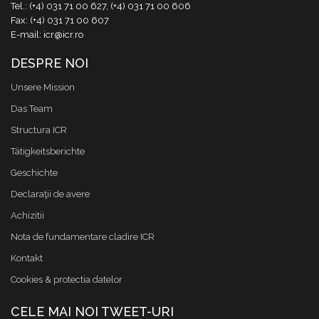
Tel.: (+4) 031 71 00 627, (+4) 031 71 00 606
Fax: (+4) 031 71 00 607
E-mail: icr@icr.ro
DESPRE NOI
Unsere Mission
Das Team
Structura ICR
Tätigkeitsberichte
Geschichte
Declaraţii de avere
Achizitii
Nota de fundamentare cladire ICR
Kontakt
Cookies & protectia datelor
CELE MAI NOI TWEET-URI