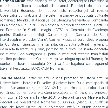
Carmen Mușat
este eseist şi critic literar, conferenţiar universitar l
catedra de Teoria Literaturii din cadrul Facultăţii de Litere a
Universităţii Bucureşti. Din 2000, este redactor-şef al revistei
Observator cultural, una dintre cele mai longevive publicații culturale
românești. Membru al Asociaţiei de Literatură Generală şi Comparată
din România şi al PEN Club România. Membru fondator al Centrului
de Excelenţă în Studiul Imaginii (CESI), al Centrului de Excelenţă
pentru Studierea Identităţii Culturale şi al Centrului de Studii
Interdisciplinare „Tudor Vianu”. Carmen Mușat va vorbi despre opera
lui Constantin Brâncuși în ansamblul discursului cultural mai amplu,
de la artă la literatură și film, pornind de la revoluția în artă generată
de curentul de avangardă și până la cele mai recente manifestări
artistice postmoderne. Carmen Mușat va integra opera lui Brâncuși în
contextul literar al secolului XX și va face legătura cu programul
literar al Festivalului EUROPALIA România.
Jan de Maere
, critic de artă, distins profesor de istoria artei l
Universitatea Liberă din Bruxelles și Universitatea Duke, este specialist
în arta flamandă a secolelor XVI-XVII, și un rafinat cunoscător al artei
românești contemporane, a cărei evoluție a urmărit-o și a promovat-
o în ultimii 20 de ani. În iulie 2015, profesorul Jan de Maere a fost
decorat de președintele României cu Ordinul „Meritul Cultural” în
grad de Mare Ofițer, iar în noiembrie 2016, a primit decorația