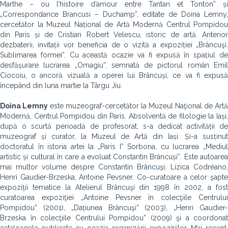
Marthe – ou l’histoire d’amour entre Tantan et Tonton” și
„Correspondance Brancusi – Duchamp”, editate de Doina Lemny,
cercetător la Muzeul Național de Artă Modernă Centrul Pompidou
din Paris și de Cristian Robert Velescu, istoric de artă. Anterior
dezbaterii, invitații vor beneficia de o vizită a expoziției „Brâncuşi.
Sublimarea formei”. Cu această ocazie va fi expusă în spațiul de
desfășurare lucrarea „Omagiu”, semnată de pictorul român Emil
Ciocoiu, o ancoră vizuală a operei lui Brâncuși, ce va fi expusă
începând din luna martie la Târgu Jiu.
Doina Lemny
este muzeograf-cercetător la Muzeul Naţional de Artă
Modernă, Centrul Pompidou din Paris. Absolventă de filologie la Iași,
după o scurtă perioadă de profesorat, s-a dedicat activității de
muzeograf și curator, la Muzeul de Artă din Iași. Și-a susținut
doctoratul în istoria artei la „Paris I” Sorbona, cu lucrarea „Mediul
artistic și cultural în care a evoluat Constantin Brâncuși”
.
Este autoare
mai multor volume despre Constantin Brâncuşi, Lizica Codréano,
Henri Gaudier-Brzeska, Antoine Pevsner. Co-curatoare a celor şapte
expoziţii tematice la Atelierul Brâncuşi din 1998 în 2002, a fost
curatoarea expoziţiei „Antoine Pevsner în colecţiile Centrului
Pompidou” (2001), „Dațiunea Brâncuşi” (2003), „Henri Gaudier-
Brzeska în colecţiile Centrului Pompidou” (2009) şi a coordonat