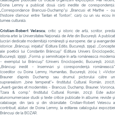
cataloagele publicate cu ocazia organizării expoziţiilor. Mai recent,
Doina Lemny a publicat două cărți inedite de corespondență:
„Correspondance Brancusi-Duchamp”
și
„Brancusi et Marthe – o
l’histoire d’amour entre Tantan et Tonton”, cărți cu un viu ecou în
lumea culturală.
Cristian-Robert Velescu
, critic şi istoric de artă, scriitor, predă
istoria artei la Universitatea Naţională de Arte din București. A publicat
lucrări dedicate modernităţii româneşti şi europene, dar şi avangardei
istorice: „Brâncuşi, iniţiatul” (Editura Editis, Bucureşti, 1994); „Concepte
ale poeticii lui Constantin Brâncuşi” (Editura Univers Enciclopedic,
Bucureşti, 1999), „Formă şi semnificaţie în arta românească modernă
− exemplul lui Brâncuşi” (Univers Enciclopedic, Bucureşti, 2002),
„Brâncuşi inedit − însemnări şi corespondenţă românească”
(coeditor cu Doina Lemny, Humanitas, Bucureşti, 2004 ); «Victor
Brauner d’après Duchamp sau drumul pictorului către un
suprarealism „bine temperat”» (Institutul Cultural Român, 2007),
„Avant-gardes et modernités − Brancusi, Duchamp, Brauner, Voronca,
Tzara & comp.” (Institutul Cultural Român, 2013). Este autor
alunornumeroase studii și texte critice publicate în albume, reviste şi
cataloage, din țară și din străinătate. Cristian-Robert Velescu a
contribuit, alături de Doina Lemny, la editarea catalogului expoziției
Brâncuși de la BOZAR.