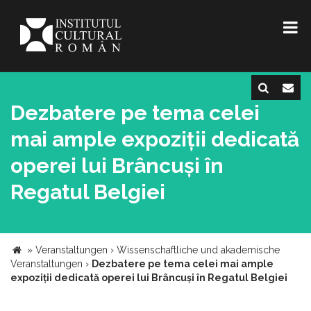
Dezbatere pe tema celei
mai ample expoziții dedicată
operei lui Brâncuși în
Regatul Belgiei
»
Veranstaltungen
›
Wissenschaftliche und akademische
Veranstaltungen
›
Dezbatere pe tema celei mai ample
expoziții dedicată operei lui Brâncuși în Regatul Belgiei