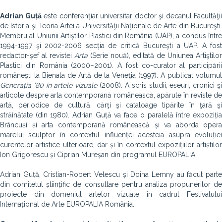
Adrian Guță
este conferenţiar universitar doctor şi decanul Facultăţii
de Istoria şi Teoria Artei a Universităţii Naţionale de Arte din Bucureşti.
Membru al Uniunii Artiştilor Plastici din România (UAP), a condus între
1994-1997 şi 2002-2006 secţia de critică Bucureşti a UAP. A fost
redactor-şef al revistei
Arta
(Serie nouă), editată de Uniunea Artiştilor
Plastici din România (2000−2001). A fost co-curator al participării
româneşti la Bienala de Artă de la Veneţia (1997). A publicat volumul
Generaţia ’80 în artele vizuale
(2008). A scris studii, eseuri, cronici ş
articole despre arta contemporană românească, apărute în reviste de
artă, periodice de cultură, cărţi şi cataloage tipărite în ţară şi
străinătate (din 1980). Adrian Guță va face o paralelă între expoziția
Brâncuși și arta contemporană românească și va aborda opera
marelui sculptor în contextul influenței acesteia asupra evoluției
curentelor artistice ulterioare, dar și în contextul expozițiilor artiștilor
Ion Grigorescu și Ciprian Mureșan din programul EUROPALIA.
Adrian Guță, Cristian-Robert Velescu și Doina Lemny au făcut parte
din comitetul științific de consultare pentru analiza propunerilor de
proiecte din domeniul artelor vizuale în cadrul Festivalului
Internațional de Arte EUROPALIA România.